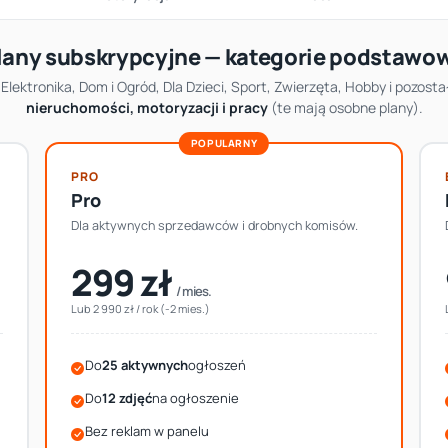
lany subskrypcyjne — kategorie podstawo
Elektronika, Dom i Ogród, Dla Dzieci, Sport, Zwierzęta, Hobby i pozosta
nieruchomości, motoryzacji i pracy
(te mają osobne plany).
PRO
Pro
Dla aktywnych sprzedawców i drobnych komisów.
299 zł
/ mies.
Lub 2 990 zł / rok (-2 mies.)
Do
25 aktywnych
ogłoszeń
Do
12 zdjęć
na ogłoszenie
Bez reklam w panelu