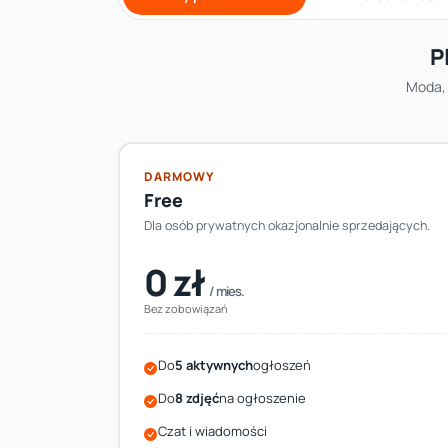
P
Moda, 
DARMOWY
Free
Dla osób prywatnych okazjonalnie sprzedających.
0 zł
/ mies.
Bez zobowiązań
Do
5 aktywnych
ogłoszeń
Do
8 zdjęć
na ogłoszenie
Czat i wiadomości