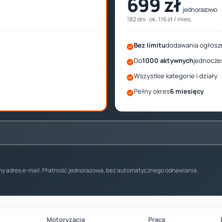
699 zł
jednorazowo
182 dni · ok. 116 zł / mies.
Bez limitu
dodawania ogłosz
Do
1000 aktywnych
jednocze
Wszystkie kategorie i działy
Pełny okres
6 miesięcy
any adres e-mail. Płatność jednorazowa, bez automatycznego odnawiania.
Motoryzacja
Praca