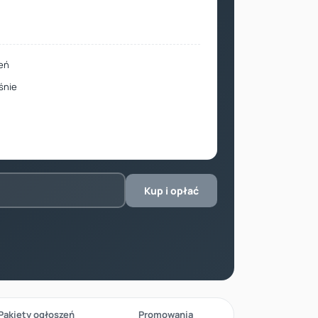
eń
śnie
Kup i opłać
Pakiety ogłoszeń
Promowania