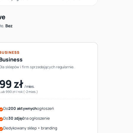
we
łe.
Bez
BUSINESS
Business
Dla sklepów i firm sprzedających regularnie.
99 zł
/ mies.
Lub 990 zł / rok (-2 mies.)
Do
200 aktywnych
ogłoszeń
Do
30 zdjęć
na ogłoszenie
Dedykowany sklep + branding