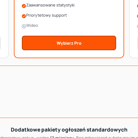
Zaawansowane statystyki
Priorytetowy support
Wideo
Wybierz Pro
Dodatkowe pakiety ogłoszeń standardowych
ednorazowy zakup, ważne
12 miesięcy
. Bez zobowiązań subskrypcyjny