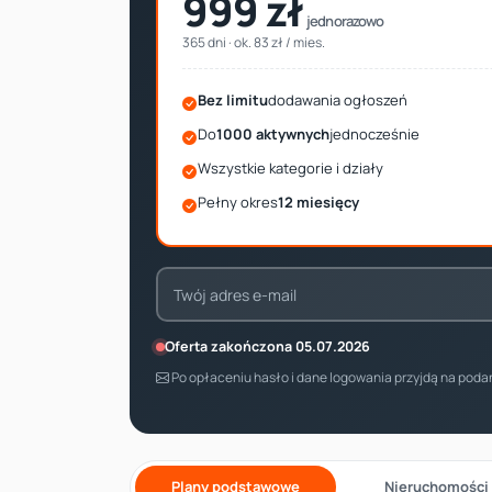
999 zł
jednorazowo
365 dni · ok. 83 zł / mies.
Bez limitu
dodawania ogłoszeń
Do
1000 aktywnych
jednocześnie
Wszystkie kategorie i działy
Pełny okres
12 miesięcy
Oferta zakończona 05.07.2026
Po opłaceniu hasło i dane logowania przyjdą na pod
Plany podstawowe
Nieruchomości