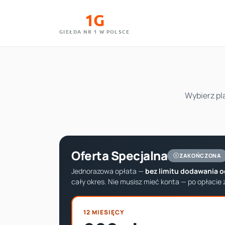
1G
GIEŁDA NR 1 W POLSCE
Wybierz pl
Oferta Specjalna
ZAKOŃCZONA
Jednorazowa opłata —
bez limitu dodawania 
cały okres. Nie musisz mieć konta — po opłacie 
12 MIESIĘCY