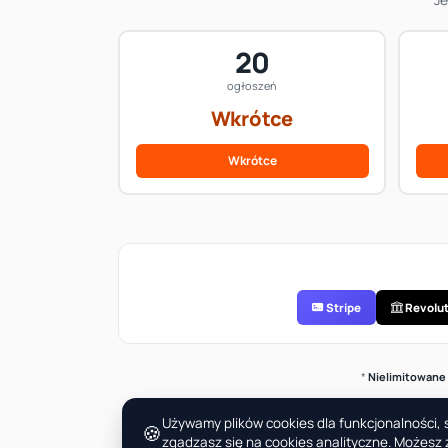
20
ogłoszeń
Wkrótce
Wkrótce
Stripe
Revolut
*
Nielimitowane
Używamy plików cookies dla funkcjonalności, s
🍪
zgadzasz się na cookies analityczne. Możesz z