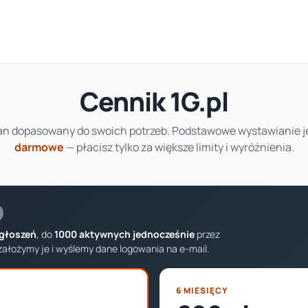
Cennik 1G.pl
an dopasowany do swoich potrzeb. Podstawowe wystawianie j
darmowe
— płacisz tylko za większe limity i wyróżnienia.
ogłoszeń
, do
1000 aktywnych jednocześnie
przez
założymy je i wyślemy dane logowania na e-mail.
6 MIESIĘCY