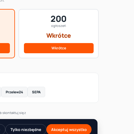
200
ogłoszeń
Wkrótce
Wkrótce
Przelew24
SEPA
 skontaktuj się z
e
Tylko niezbędne
Akceptuj wszystko