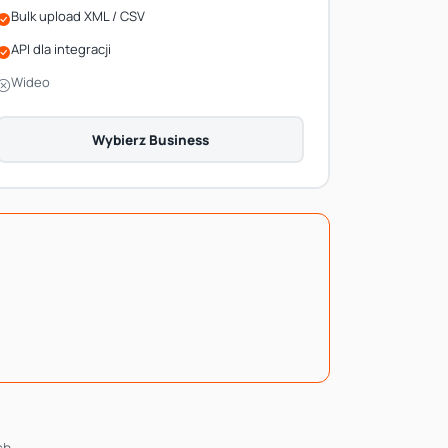
Bulk upload XML / CSV
API dla integracji
Wideo
Wybierz Business
ch.