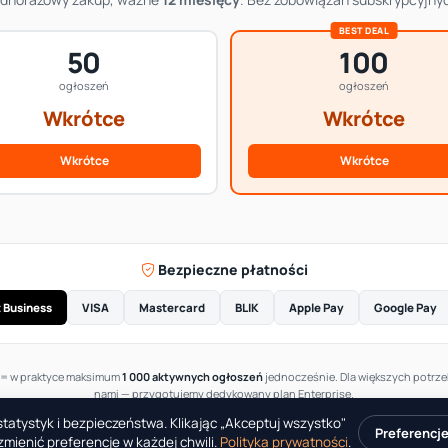
50
100
ogłoszeń
ogłoszeń
Wkrótce
Wkrótce
Wkrótce
Wkrótce
Bezpieczne płatności
 Business
VISA
Mastercard
BLIK
Apple Pay
Google Pay
= w praktyce maksimum
1 000 aktywnych ogłoszeń
jednocześnie. Dla większych potrzeb
nami — przygotujemy dedykowany plan Enterprise.
tatystyk i bezpieczeństwa. Klikając „Akceptuj wszystko"
Preferencj
mienić preferencje w każdej chwili.
Polityka prywatności
.