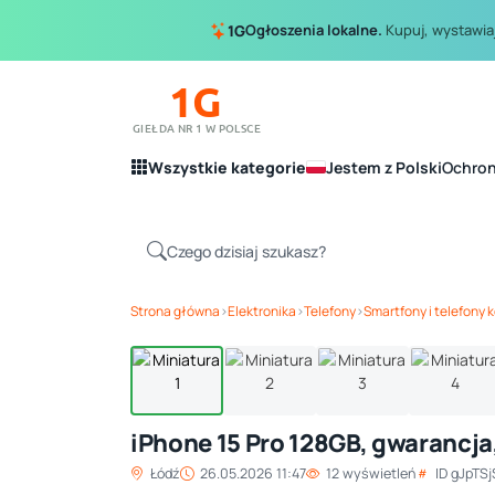
Ogłoszenia lokalne.
Kupuj, wystawiaj
1G
1G
GIEŁDA NR 1 W POLSCE
Wszystkie kategorie
Jestem z Polski
Ochro
Strona główna
›
Elektronika
›
Telefony
›
Smartfony i telefony
iPhone 15 Pro 128GB, gwarancja
Łódź
26.05.2026 11:47
12 wyświetleń
ID gJpTSj