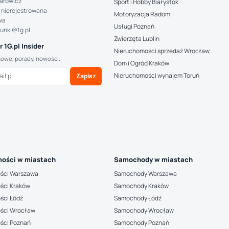
arowicz
Sport i Hobby Białystok
 nierejestrowana
Motoryzacja Radom
wa
Usługi Poznań
hunki@1g.pl
Zwierzęta Lublin
 1G.pl Insider
Nieruchomości sprzedaż Wrocław
kowe, porady, nowości.
Dom i Ogród Kraków
Nieruchomości wynajem Toruń
Zapisz
ości w miastach
Samochody w miastach
ści Warszawa
Samochody Warszawa
ści Kraków
Samochody Kraków
ści Łódź
Samochody Łódź
ści Wrocław
Samochody Wrocław
ści Poznań
Samochody Poznań