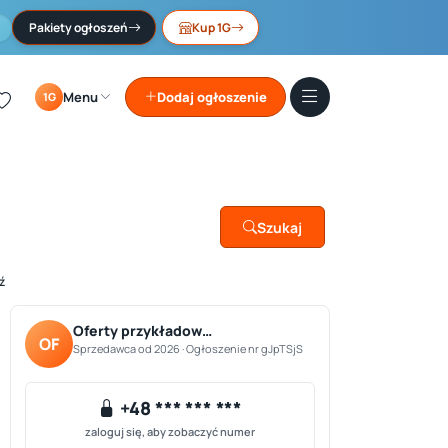
Pakiety ogłoszeń
Kup 1G
Menu
Dodaj ogłoszenie
1G
Szukaj
ź
Oferty przykładow…
OF
Sprzedawca od 2026 · Ogłoszenie nr gJpTSjS
+48 *** *** ***
zaloguj się, aby zobaczyć numer