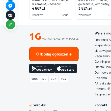
Rower MTB Trek X-Caliber
iPhone 15 Pro 128GB,
8, rama M, Rzeszów
gwarancja, kompletny,
4 667 zł
3 824 zł
Warszawa
Rzeszów
62 dni
Warszawa
62
1G
Wersja mo
MARKETPLACE · #1 W POLSCE
Feedback &
Mapa stro
Lista woje
Dodaj ogłoszenie
Regulamin
Cennik pro
Pobierz w
Pobierz w
Oferta Dnia
Google Play
App Store
Darmowe o
Reklama
VISA
MC
BLIK
P24
API / dla 
Pomoc / 💬 
Bezpiecze
Web API
Kontakt