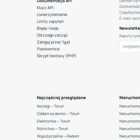
Damian Dyn
Dokumentacja API
Działalność
Klucz API
Częstocho
Uwierzytelnianie
E-mail: rac
Limity zapytań
Newsletter
Błędy i kody
Od czego zacząć
Raporty ryn
Zaloguj przez 1g.pl
Piaskownica
Skrypt testowy (PHP)
Najczęściej przeglądane
Nieruchom
Noclegi — Toruń
Nieruchomo
Oddam za darmo — Toruń
Nieruchomo
Elektronika — Toruń
Nieruchomo
Rolnictwo — Toruń
Nieruchomo
Wypożyczalnia — Radom
Nieruchomo