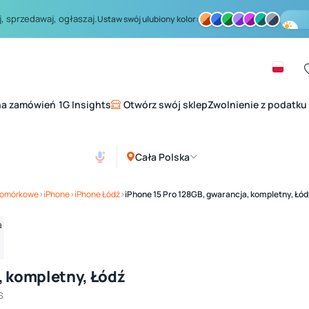
, sprzedawaj, ogłaszaj.
Ustaw swój ulubiony kolor:
na zamówień
1G Insights
Otwórz swój sklep
Zwolnienie z podatku
|
Cała Polska
Zobacz galerię
1
/ 4
 komórkowe
›
iPhone
›
iPhone Łódź
›
iPhone 15 Pro 128GB, gwarancja, kompletny, Łód
, kompletny, Łódź
S