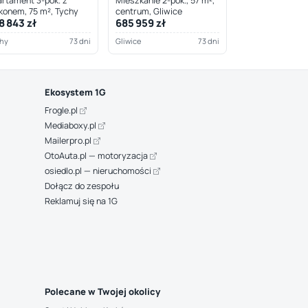
rtament 3-pok. z
Mieszkanie 2-pok., 57 m²,
konem, 75 m², Tychy
centrum, Gliwice
8 843 zł
685 959 zł
hy
73 dni
Gliwice
73 dni
Ekosystem 1G
Frogle.pl
Mediaboxy.pl
Mailerpro.pl
OtoAuta.pl — motoryzacja
osiedlo.pl — nieruchomości
Dołącz do zespołu
Reklamuj się na 1G
Polecane w Twojej okolicy