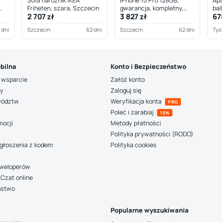
Sofa narożnik IKEA
iPhone 15 Pro 128GB,
Apa
Friheten, szara, Szczecin
gwarancja, kompletny,
bal
2 707 zł
3 827 zł
67
Szczecin
 dni
Szczecin
62 dni
Szczecin
62 dni
Tyc
bilna
Konto i Bezpieczeństwo
 wsparcie
Załóż konto
ny
Zaloguj się
wództw
Weryfikacja konta
PRO
Poleć i zarabiaj
10%
mocji
Metody płatności
Polityka prywatności (RODO)
głoszenia z kodem
Polityka cookies
deweloperów
Czat online
ństwo
Popularne wyszukiwania