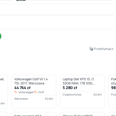
Leaflet
|
© OpenStreetMap © CARTO
Przetłumacz
el,
Volkswagen Golf VII 1.4
Laptop Dell XPS 15, i7,
Pok
TSI, 2017, Warszawa
32GB RAM, 1TB SSD,
st
44 764 zł
5 280 zł
98
Częstochowa
Volkswagen
Golf
Częstochowa
62 dni
Po
Warszawa
62 dni
 dni