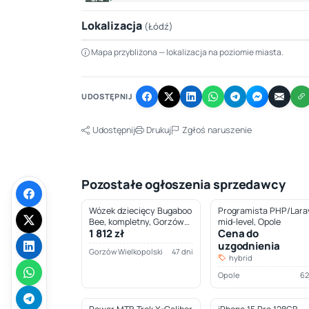
Lokalizacja
(Łódź)
Mapa przybliżona — lokalizacja na poziomie miasta.
+
−
UDOSTĘPNIJ
Udostępnij
Drukuj
Zgłoś naruszenie
Pozostałe ogłoszenia sprzedawcy
Wózek dziecięcy Bugaboo
Programista PHP/Larav
Bee, kompletny, Gorzów
mid-level, Opole
1 812 zł
Cena do
Wielkopolski
uzgodnienia
Gorzów Wielkopolski
47 dni
hybrid
Opole
62