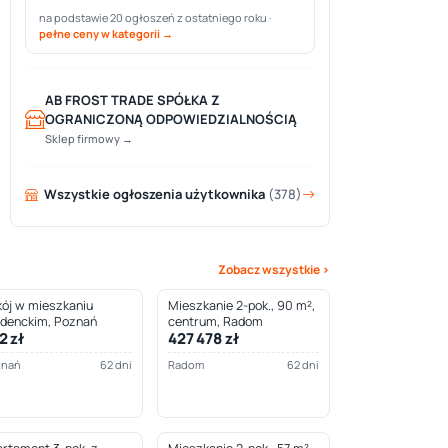
na podstawie 20 ogłoszeń z ostatniego roku ·
pełne ceny w kategorii →
AB FROST TRADE SPÓŁKA Z
OGRANICZONĄ ODPOWIEDZIALNOŚCIĄ
Sklep firmowy →
Wszystkie ogłoszenia użytkownika
(378)
Zobacz wszystkie ›
ój w mieszkaniu
Mieszkanie 2-pok., 90 m²,
udenckim, Poznań
centrum, Radom
2 zł
427 478 zł
znań
62 dni
Radom
62 dni