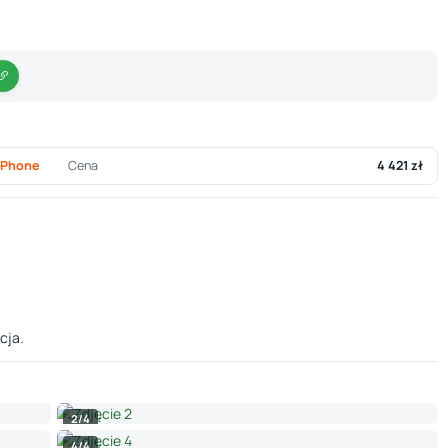
iPhone
Cena
4 421 zł
cja.
2/4
4/4