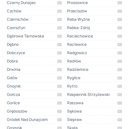
Czarny Dunajec
Proszowice
(0)
(0)
Czchów
Przeciszów
(0)
(0)
Czernichów
Raba Wyżna
(0)
(0)
Czorsztyn
Rabka-Zdrój
(0)
(0)
Dąbrowa Tarnowska
Raciechowice
(0)
(0)
Dębno
Racławice
(0)
(0)
Dobczyce
Radgoszcz
(0)
(0)
Dobra
Radłów
(0)
(0)
Drwinia
Radziemice
(0)
(0)
Gdów
Ryglice
(0)
(0)
Gnojnik
Rytro
(0)
(0)
Gołcza
Rzepiennik Strzyżewski
(0)
(0)
Gorlice
Rzezawa
(0)
(0)
Gręboszów
Sękowa
(0)
(0)
Gródek Nad Dunajcem
Siepraw
(0)
(0)
Gromnik
Skała
(0)
(0)