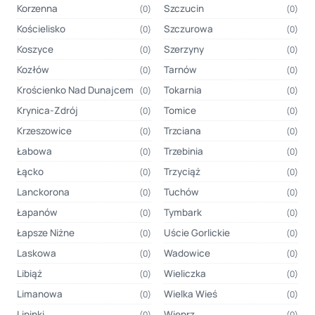
Korzenna
Szczucin
(0)
(0)
Kościelisko
Szczurowa
(0)
(0)
Koszyce
Szerzyny
(0)
(0)
Kozłów
Tarnów
(0)
(0)
Krościenko Nad Dunajcem
Tokarnia
(0)
(0)
Krynica-Zdrój
Tomice
(0)
(0)
Krzeszowice
Trzciana
(0)
(0)
Łabowa
Trzebinia
(0)
(0)
Łącko
Trzyciąż
(0)
(0)
Lanckorona
Tuchów
(0)
(0)
Łapanów
Tymbark
(0)
(0)
Łapsze Niżne
Uście Gorlickie
(0)
(0)
Laskowa
Wadowice
(0)
(0)
Libiąż
Wieliczka
(0)
(0)
Limanowa
Wielka Wieś
(0)
(0)
Lipinki
Wieprz
(0)
(0)