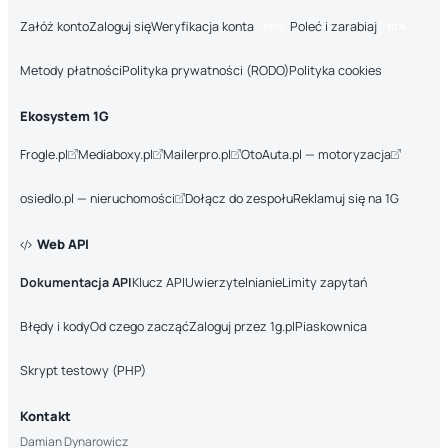
Załóż konto
Zaloguj się
Weryfikacja konta
Poleć i zarabiaj
PRO
10%
Metody płatności
Polityka prywatności (RODO)
Polityka cookies
Ekosystem 1G
Frogle.pl
Mediaboxy.pl
Mailerpro.pl
OtoAuta.pl — motoryzacja
osiedlo.pl — nieruchomości
Dołącz do zespołu
Reklamuj się na 1G
Web API
Dokumentacja API
Klucz API
Uwierzytelnianie
Limity zapytań
Błędy i kody
Od czego zacząć
Zaloguj przez 1g.pl
Piaskownica
Skrypt testowy (PHP)
Kontakt
Damian Dynarowicz