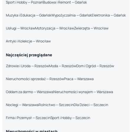
Sport i Hobby — Poznań
Budowa i Remont — Gdańsk
Muzyka i Edukacja — Gdańsk
Wypożyczalnia — Gdańsk
Elektronika — Gdańsk
Usługi — Wrocław
Motoryzacja — Wrocław
Zwierzęta — Wrocław
Antyki i Kolekcje — Wrocław
Najczęściej przeglądane
Zdrowie i Uroda — Rzeszów
Moda — Rzeszów
Dom i Ogród — Rzeszów
Nieruchomości sprzedaż — Rzeszów
Praca — Warszawa
Oddam za darmo — Warszawa
Nieruchomości wynajem — Warszawa
Noclegi — Warszawa
Rolnictwo — Szczecin
Dla Dzieci — Szczecin
Firma i Przemysł — Szczecin
Sport i Hobby — Szczecin
Nieruchomości w miastach