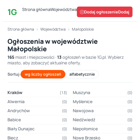
1G
Strona główna
Województwa
Dodaj ogłoszenie
Strona główna
›
Województwa
›
Małopolskie
Ogłoszenia w województwie
Małopolskie
165
miast i miejscowości ·
13
ogłoszeń w bazie 1G.pl. Wybierz
miasto, aby zobaczyć aktualne oferty.
Sortuj:
wg liczby ogłoszeń
alfabetycznie
Kraków
Muszyna
(13)
(0)
Alwernia
Myślenice
(0)
(0)
Andrychów
Nawojowa
(0)
(0)
Babice
Niedźwiedź
(0)
(0)
Biały Dunajec
Niepołomice
(0)
(0)
Biecz
Nowe Brzesko
(0)
(0)