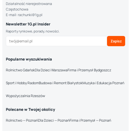
Działalność nierejestrowana
Częstochowa
E-mail: rachunki@1g.pl
Newsletter 1G.pl Insider
Raporty rynkowe, porady, nowości.
Zapisz
Popularne wyszukiwania
Rolnictwo Gdańsk
Dla Dzieci Warszawa
Firma i Przemysł Bydgoszcz
Sport i Hobby Radom
Budowa i Remont Białystok
Muzyka i Edukacja Poznań
Wypożyczalnia Rzeszów
Polecane w Twojej okolicy
Rolnictwo — Poznań
Dla Dzieci — Poznań
Firma i Przemysł — Poznań