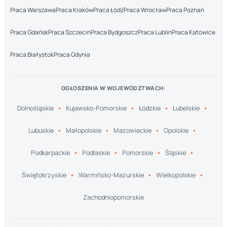
Praca Warszawa
Praca Kraków
Praca Łódź
Praca Wrocław
Praca Poznań
Praca Gdańsk
Praca Szczecin
Praca Bydgoszcz
Praca Lublin
Praca Katowice
Praca Białystok
Praca Gdynia
OGŁOSZENIA W WOJEWÓDZTWACH:
Dolnośląskie
Kujawsko-Pomorskie
Łódzkie
Lubelskie
Lubuskie
Małopolskie
Mazowieckie
Opolskie
Podkarpackie
Podlaskie
Pomorskie
Śląskie
Świętokrzyskie
Warmińsko-Mazurskie
Wielkopolskie
Zachodniopomorskie