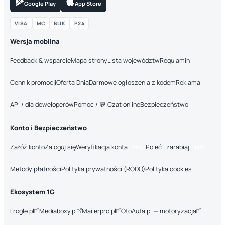
Google Play
App Store
VISA
MC
BLIK
P24
Wersja mobilna
Feedback & wsparcie
Mapa strony
Lista województw
Regulamin
Cennik promocji
Oferta Dnia
Darmowe ogłoszenia z kodem
Reklama
API / dla deweloperów
Pomoc / 💬 Czat online
Bezpieczeństwo
Konto i Bezpieczeństwo
Załóż konto
Zaloguj się
Weryfikacja konta
Poleć i zarabiaj
PRO
10%
Metody płatności
Polityka prywatności (RODO)
Polityka cookies
Ekosystem 1G
Frogle.pl
Mediaboxy.pl
Mailerpro.pl
OtoAuta.pl — motoryzacja