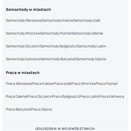
Samochody w miastach
Samochody Warszawa
Samochody Kraków
Samochody Łódź
Samochody Wrocław
Samochody Poznań
Samochody Gdańsk
Samochody Szczecin
Samochody Bydgoszcz
Samochody Lublin
Samochody Katowice
Samochody Białystok
Samochody Gdynia
Praca w miastach
Praca Warszawa
Praca Kraków
Praca Łódź
Praca Wrocław
Praca Poznań
Praca Gdańsk
Praca Szczecin
Praca Bydgoszcz
Praca Lublin
Praca Katowice
Praca Białystok
Praca Gdynia
OGŁOSZENIA W WOJEWÓDZTWACH: