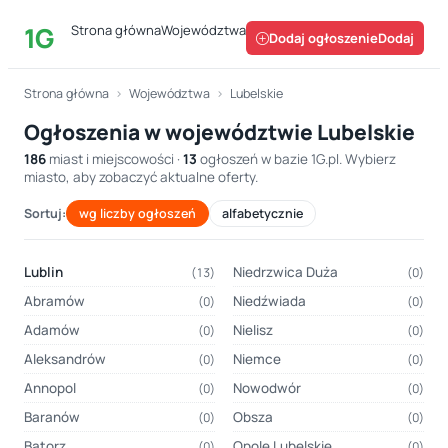
1G
Strona główna
Województwa
Dodaj ogłoszenie
Strona główna
›
Województwa
›
Lubelskie
Ogłoszenia w województwie Lubelskie
186
miast i miejscowości ·
13
ogłoszeń w bazie 1G.pl. Wybierz
miasto, aby zobaczyć aktualne oferty.
Sortuj:
wg liczby ogłoszeń
alfabetycznie
Lublin
Niedrzwica Duża
(13)
(0)
Abramów
Niedźwiada
(0)
(0)
Adamów
Nielisz
(0)
(0)
Aleksandrów
Niemce
(0)
(0)
Annopol
Nowodwór
(0)
(0)
Baranów
Obsza
(0)
(0)
Batorz
Opole Lubelskie
(0)
(0)