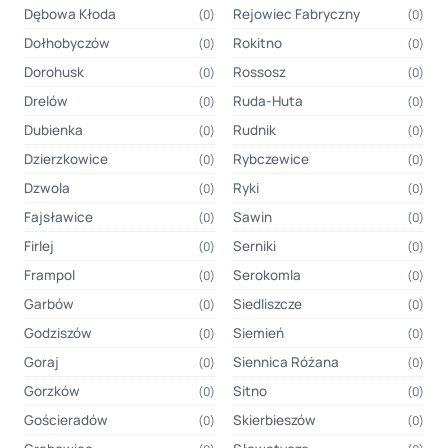
Dębowa Kłoda
Rejowiec Fabryczny
(0)
(0)
Dołhobyczów
Rokitno
(0)
(0)
Dorohusk
Rossosz
(0)
(0)
Drelów
Ruda-Huta
(0)
(0)
Dubienka
Rudnik
(0)
(0)
Dzierzkowice
Rybczewice
(0)
(0)
Dzwola
Ryki
(0)
(0)
Fajsławice
Sawin
(0)
(0)
Firlej
Serniki
(0)
(0)
Frampol
Serokomla
(0)
(0)
Garbów
Siedliszcze
(0)
(0)
Godziszów
Siemień
(0)
(0)
Goraj
Siennica Różana
(0)
(0)
Gorzków
Sitno
(0)
(0)
Gościeradów
Skierbieszów
(0)
(0)