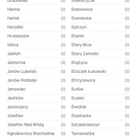
Grabowiec
Sławatycze
(0)
(0)
Hanna
Sosnowica
(0)
(0)
Hańsk
Sosnówka
(0)
(0)
Horodło
Spiczyn
(0)
(0)
Hrubieszów
Stanin
(0)
(0)
Izbica
Stary Brus
(0)
(0)
Jabłoń
Stary Zamość
(0)
(0)
Jabłonna
Stężyca
(0)
(0)
Janów Lubelski
Stoczek Łukowski
(0)
(0)
Janów Podlaski
Strzyżewice
(0)
(0)
Janowiec
Sułów
(0)
(0)
Jastków
Susiec
(0)
(0)
Jeziorzany
Świdnik
(0)
(0)
Józefów
Szastarka
(0)
(0)
Józefów Nad Wisłą
Szczebrzeszyn
(0)
(0)
Kąkolewnica Wschodnia
Tarnawatka
(0)
(0)