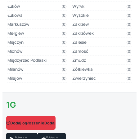
Łuków
Wyryki
(0)
(0)
Łukowa
Wysokie
(0)
(0)
Markuszów
Zakrzew
(0)
(0)
Mełgiew
Zakrzówek
(0)
(0)
Miączyn
Zalesie
(0)
(0)
Michów
Zamość
(0)
(0)
Międzyrzec Podlaski
Żmudź
(0)
(0)
Milanów
Żółkiewka
(0)
(0)
Milejów
Zwierzyniec
(0)
(0)
1G
Dodaj ogłoszenie
Pobierz w
Pobierz w