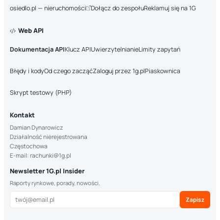
osiedlo.pl — nieruchomości
Dołącz do zespołu
Reklamuj się na 1G
Web API
Dokumentacja API
Klucz API
Uwierzytelnianie
Limity zapytań
Błędy i kody
Od czego zacząć
Zaloguj przez 1g.pl
Piaskownica
Skrypt testowy (PHP)
Kontakt
Damian Dynarowicz
Działalność nierejestrowana
Częstochowa
E-mail: rachunki@1g.pl
Newsletter 1G.pl Insider
Raporty rynkowe, porady, nowości.
Zapisz