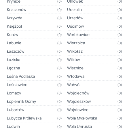
Krynice
Ulhówek
(0)
(0)
Krzczonów
Urszulin
(0)
(0)
Krzywda
Urzędów
(0)
(0)
Księżpol
Uścimów
(0)
(0)
Kurów
Werbkowice
(0)
(0)
Łabunie
Wierzbica
(0)
(0)
Łaszczów
Wilkołaz
(0)
(0)
Łaziska
Wilków
(0)
(0)
Łęczna
Wisznice
(0)
(0)
Leśna Podlaska
Włodawa
(0)
(0)
Leśniowice
Wohyń
(0)
(0)
Łomazy
Wojciechów
(0)
(0)
Łopiennik Górny
Wojcieszków
(0)
(0)
Lubartów
Wojsławice
(0)
(0)
Lubycza Królewska
Wola Mysłowska
(0)
(0)
Ludwin
Wola Uhruska
(0)
(0)