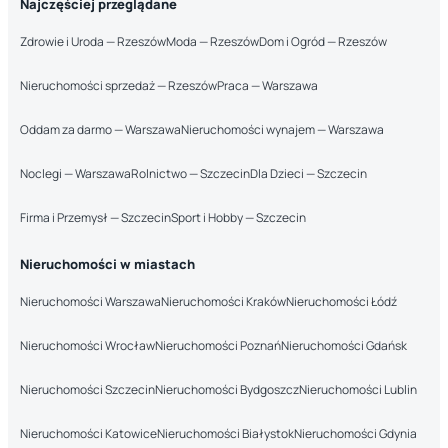
Najczęściej przeglądane
Zdrowie i Uroda — Rzeszów
Moda — Rzeszów
Dom i Ogród — Rzeszów
Nieruchomości sprzedaż — Rzeszów
Praca — Warszawa
Oddam za darmo — Warszawa
Nieruchomości wynajem — Warszawa
Noclegi — Warszawa
Rolnictwo — Szczecin
Dla Dzieci — Szczecin
Firma i Przemysł — Szczecin
Sport i Hobby — Szczecin
Nieruchomości w miastach
Nieruchomości Warszawa
Nieruchomości Kraków
Nieruchomości Łódź
Nieruchomości Wrocław
Nieruchomości Poznań
Nieruchomości Gdańsk
Nieruchomości Szczecin
Nieruchomości Bydgoszcz
Nieruchomości Lublin
Nieruchomości Katowice
Nieruchomości Białystok
Nieruchomości Gdynia