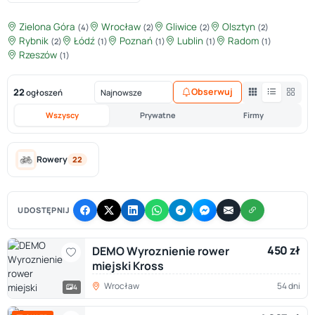
Zielona Góra
Wrocław
Gliwice
Olsztyn
(4)
(2)
(2)
(2)
Rybnik
Łódź
Poznań
Lublin
Radom
(2)
(1)
(1)
(1)
(1)
Rzeszów
(1)
22
Obserwuj
ogłoszeń
Wszyscy
Prywatne
Firmy
Rowery
22
UDOSTĘPNIJ
450 zł
DEMO Wyroznienie rower
miejski Kross
Wrocław
54 dni
4