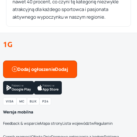
nawet 40 procent, co czyni tę kategorię niezwykle
atrakcyjną dla każdego sportowca i pasjonata
aktywnego wypoczynku w naszym regionie.
1G
Dodaj ogłoszenie
Pobierz w
Pobierz w
Google Play
App Store
VISA
MC
BLIK
P24
Wersja mobilna
Feedback & wsparcie
Mapa strony
Lista województw
Regulamin
Cennik promocji
Oferta Dnia
Darmowe ogłoszenia z kodem
Reklama