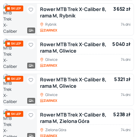
3 652 zł
Rower MTB Trek X-Caliber 8,
🏪 SKLEP
rama M, Rybnik
Rybnik
74 dni
ZIARNEX
4
5 040 zł
Rower MTB Trek X-Caliber 8,
🏪 SKLEP
rama M, Gliwice
Gliwice
74 dni
ZIARNEX
4
5 321 zł
Rower MTB Trek X-Caliber 8,
🏪 SKLEP
rama M, Gliwice
Gliwice
74 dni
ZIARNEX
4
5 238 zł
Rower MTB Trek X-Caliber 8,
🏪 SKLEP
rama M, Zielona Góra
Zielona Góra
74 dni
ZIARNEX
4