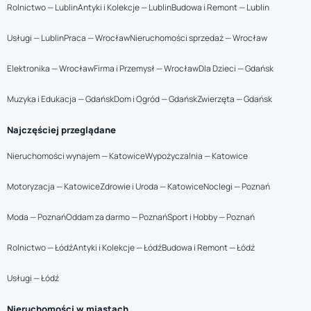
Rolnictwo — Lublin
Antyki i Kolekcje — Lublin
Budowa i Remont — Lublin
Usługi — Lublin
Praca — Wrocław
Nieruchomości sprzedaż — Wrocław
Elektronika — Wrocław
Firma i Przemysł — Wrocław
Dla Dzieci — Gdańsk
Muzyka i Edukacja — Gdańsk
Dom i Ogród — Gdańsk
Zwierzęta — Gdańsk
Najczęściej przeglądane
Nieruchomości wynajem — Katowice
Wypożyczalnia — Katowice
Motoryzacja — Katowice
Zdrowie i Uroda — Katowice
Noclegi — Poznań
Moda — Poznań
Oddam za darmo — Poznań
Sport i Hobby — Poznań
Rolnictwo — Łódź
Antyki i Kolekcje — Łódź
Budowa i Remont — Łódź
Usługi — Łódź
Nieruchomości w miastach