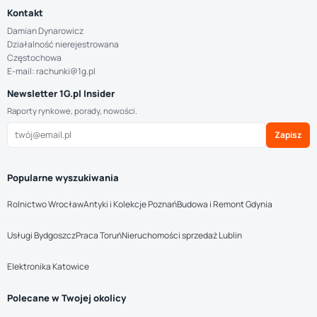
Kontakt
Damian Dynarowicz
Działalność nierejestrowana
Częstochowa
E-mail: rachunki@1g.pl
Newsletter 1G.pl Insider
Raporty rynkowe, porady, nowości.
Zapisz
Popularne wyszukiwania
Rolnictwo Wrocław
Antyki i Kolekcje Poznań
Budowa i Remont Gdynia
Usługi Bydgoszcz
Praca Toruń
Nieruchomości sprzedaż Lublin
Elektronika Katowice
Polecane w Twojej okolicy