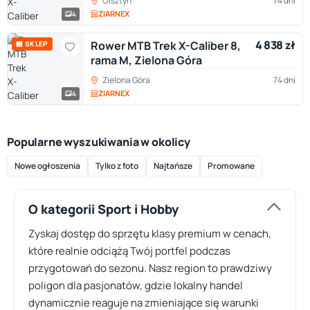
Olsztyn
74 dni
ZIARNEX
4
4 838 zł
Rower MTB Trek X-Caliber 8,
🏪 SKLEP
rama M, Zielona Góra
Zielona Góra
74 dni
ZIARNEX
4
Popularne wyszukiwania w okolicy
Nowe ogłoszenia
Tylko z foto
Najtańsze
Promowane
O kategorii Sport i Hobby
Zyskaj dostęp do sprzętu klasy premium w cenach,
które realnie odciążą Twój portfel podczas
przygotowań do sezonu. Nasz region to prawdziwy
poligon dla pasjonatów, gdzie lokalny handel
dynamicznie reaguje na zmieniające się warunki