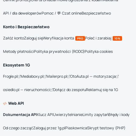
API / dla deweloperów
Pomoc / 💬 Czat online
Bezpieczeństwo
Konto i Bezpieczeństwo
Załóż konto
Zaloguj się
Weryfikacja konta
Poleć i zarabiaj
PRO
10%
Metody płatności
Polityka prywatności (RODO)
Polityka cookies
Ekosystem 1G
Frogle.pl
Mediaboxy.pl
Mailerpro.pl
OtoAuta.pl — motoryzacja
osiedlo.pl — nieruchomości
Dołącz do zespołu
Reklamuj się na 1G
Web API
Dokumentacja API
Klucz API
Uwierzytelnianie
Limity zapytań
Błędy i kody
Od czego zacząć
Zaloguj przez 1g.pl
Piaskownica
Skrypt testowy (PHP)