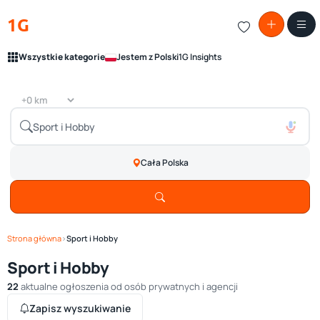
1G
Wszystkie kategorie
Jestem z Polski
1G Insights
Cała Polska
Strona główna
›
Sport i Hobby
Sport i Hobby
22
aktualne ogłoszenia od osób prywatnych i agencji
Zapisz wyszukiwanie