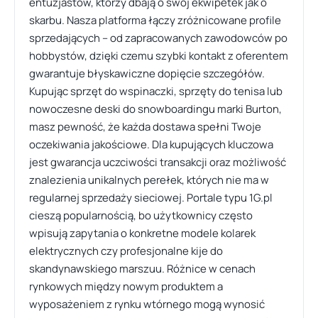
entuzjastów, którzy dbają o swój ekwipetek jak o
skarbu. Nasza platforma łączy zróżnicowane profile
sprzedających – od zapracowanych zawodowców po
hobbystów, dzięki czemu szybki kontakt z oferentem
gwarantuje błyskawiczne dopięcie szczegółów.
Kupując sprzęt do wspinaczki, sprzęty do tenisa lub
nowoczesne deski do snowboardingu marki Burton,
masz pewność, że każda dostawa spełni Twoje
oczekiwania jakościowe. Dla kupujących kluczowa
jest gwarancja uczciwości transakcji oraz możliwość
znalezienia unikalnych perełek, których nie ma w
regularnej sprzedaży sieciowej. Portale typu 1G.pl
cieszą popularnością, bo użytkownicy często
wpisują zapytania o konkretne modele kolarek
elektrycznych czy profesjonalne kije do
skandynawskiego marszuu. Różnice w cenach
rynkowych między nowym produktem a
wyposażeniem z rynku wtórnego mogą wynosić