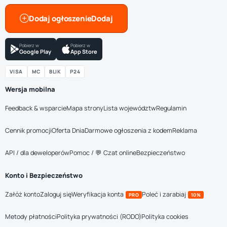
Dodaj ogłoszenie
Pobierz w
Pobierz w
Google Play
App Store
VISA
MC
BLIK
P24
Wersja mobilna
Feedback & wsparcie
Mapa strony
Lista województw
Regulamin
Cennik promocji
Oferta Dnia
Darmowe ogłoszenia z kodem
Reklama
API / dla deweloperów
Pomoc / 💬 Czat online
Bezpieczeństwo
Konto i Bezpieczeństwo
Załóż konto
Zaloguj się
Weryfikacja konta
Poleć i zarabiaj
PRO
10%
Metody płatności
Polityka prywatności (RODO)
Polityka cookies