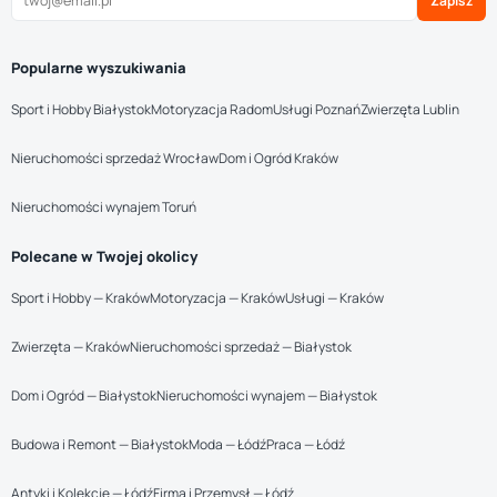
Zapisz
Popularne wyszukiwania
Sport i Hobby Białystok
Motoryzacja Radom
Usługi Poznań
Zwierzęta Lublin
Nieruchomości sprzedaż Wrocław
Dom i Ogród Kraków
Nieruchomości wynajem Toruń
Polecane w Twojej okolicy
Sport i Hobby — Kraków
Motoryzacja — Kraków
Usługi — Kraków
Zwierzęta — Kraków
Nieruchomości sprzedaż — Białystok
Dom i Ogród — Białystok
Nieruchomości wynajem — Białystok
Budowa i Remont — Białystok
Moda — Łódź
Praca — Łódź
Antyki i Kolekcje — Łódź
Firma i Przemysł — Łódź