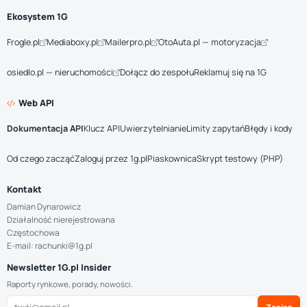
Ekosystem 1G
Frogle.pl
Mediaboxy.pl
Mailerpro.pl
OtoAuta.pl — motoryzacja
osiedlo.pl — nieruchomości
Dołącz do zespołu
Reklamuj się na 1G
Web API
Dokumentacja API
Klucz API
Uwierzytelnianie
Limity zapytań
Błędy i kody
Od czego zacząć
Zaloguj przez 1g.pl
Piaskownica
Skrypt testowy (PHP)
Kontakt
Damian Dynarowicz
Działalność nierejestrowana
Częstochowa
E-mail: rachunki@1g.pl
Newsletter 1G.pl Insider
Raporty rynkowe, porady, nowości.