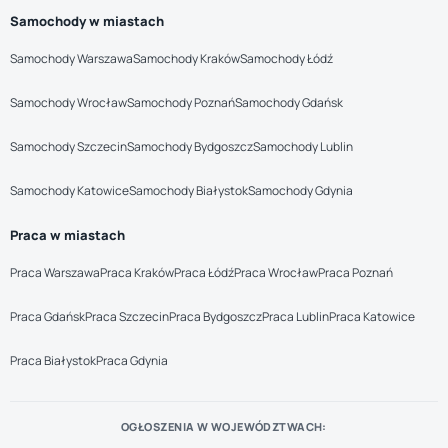
Samochody w miastach
Samochody Warszawa
Samochody Kraków
Samochody Łódź
Samochody Wrocław
Samochody Poznań
Samochody Gdańsk
Samochody Szczecin
Samochody Bydgoszcz
Samochody Lublin
Samochody Katowice
Samochody Białystok
Samochody Gdynia
Praca w miastach
Praca Warszawa
Praca Kraków
Praca Łódź
Praca Wrocław
Praca Poznań
Praca Gdańsk
Praca Szczecin
Praca Bydgoszcz
Praca Lublin
Praca Katowice
Praca Białystok
Praca Gdynia
OGŁOSZENIA W WOJEWÓDZTWACH: