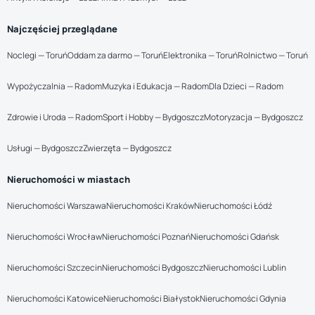
Najczęściej przeglądane
Noclegi — Toruń
Oddam za darmo — Toruń
Elektronika — Toruń
Rolnictwo — Toruń
Wypożyczalnia — Radom
Muzyka i Edukacja — Radom
Dla Dzieci — Radom
Zdrowie i Uroda — Radom
Sport i Hobby — Bydgoszcz
Motoryzacja — Bydgoszcz
Usługi — Bydgoszcz
Zwierzęta — Bydgoszcz
Nieruchomości w miastach
Nieruchomości Warszawa
Nieruchomości Kraków
Nieruchomości Łódź
Nieruchomości Wrocław
Nieruchomości Poznań
Nieruchomości Gdańsk
Nieruchomości Szczecin
Nieruchomości Bydgoszcz
Nieruchomości Lublin
Nieruchomości Katowice
Nieruchomości Białystok
Nieruchomości Gdynia