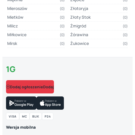
Mieroszów
Złotoryja
(0)
(0)
Mietków
Złoty Stok
(0)
(0)
Milicz
Żmigród
(0)
(0)
Miłkowice
Żórawina
(0)
(0)
Mirsk
Żukowice
(0)
(0)
1G
Dodaj ogłoszenie
Pobierz w
Pobierz w
Google Play
App Store
VISA
MC
BLIK
P24
Wersja mobilna