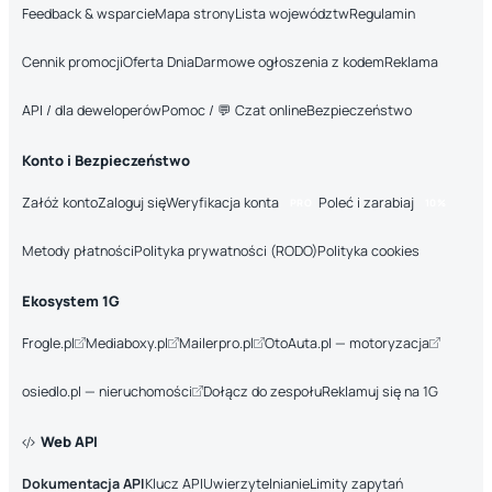
Feedback & wsparcie
Mapa strony
Lista województw
Regulamin
Cennik promocji
Oferta Dnia
Darmowe ogłoszenia z kodem
Reklama
API / dla deweloperów
Pomoc / 💬 Czat online
Bezpieczeństwo
Konto i Bezpieczeństwo
Załóż konto
Zaloguj się
Weryfikacja konta
Poleć i zarabiaj
PRO
10%
Metody płatności
Polityka prywatności (RODO)
Polityka cookies
Ekosystem 1G
Frogle.pl
Mediaboxy.pl
Mailerpro.pl
OtoAuta.pl — motoryzacja
osiedlo.pl — nieruchomości
Dołącz do zespołu
Reklamuj się na 1G
Web API
Dokumentacja API
Klucz API
Uwierzytelnianie
Limity zapytań