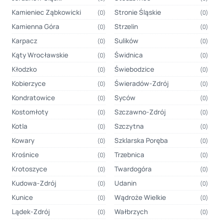
Kamieniec Ząbkowicki
Stronie Śląskie
(0)
(0)
Kamienna Góra
Strzelin
(0)
(0)
Karpacz
Sulików
(0)
(0)
Kąty Wrocławskie
Świdnica
(0)
(0)
Kłodzko
Świebodzice
(0)
(0)
Kobierzyce
Świeradów-Zdrój
(0)
(0)
Kondratowice
Syców
(0)
(0)
Kostomłoty
Szczawno-Zdrój
(0)
(0)
Kotla
Szczytna
(0)
(0)
Kowary
Szklarska Poręba
(0)
(0)
Krośnice
Trzebnica
(0)
(0)
Krotoszyce
Twardogóra
(0)
(0)
Kudowa-Zdrój
Udanin
(0)
(0)
Kunice
Wądroże Wielkie
(0)
(0)
Lądek-Zdrój
Wałbrzych
(0)
(0)