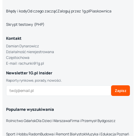
Błędy i kody
Od czego zacząć
Zaloguj przez 1g.pl
Piaskownica
Skrypt testowy (PHP)
Kontakt
Damian Dynarowicz
Działalność nierejestrowana
Częstochowa
E-mail: rachunki@1g.pl
Newsletter 1G.pl Insider
Raporty rynkowe, porady, nowości.
Zapisz
Popularne wyszukiwania
Rolnictwo Gdańsk
Dla Dzieci Warszawa
Firma i Przemysł Bydgoszcz
Sport i Hobby Radom
Budowa i Remont Białystok
Muzyka i Edukacja Poznań