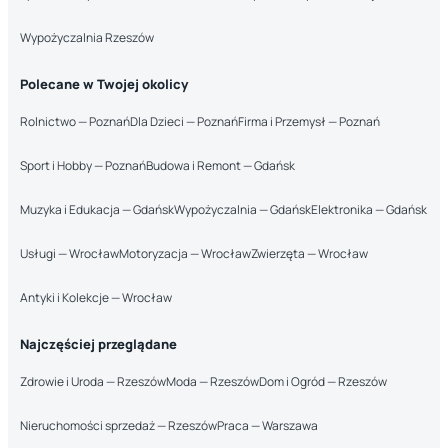
Wypożyczalnia Rzeszów
Polecane w Twojej okolicy
Rolnictwo — Poznań
Dla Dzieci — Poznań
Firma i Przemysł — Poznań
Sport i Hobby — Poznań
Budowa i Remont — Gdańsk
Muzyka i Edukacja — Gdańsk
Wypożyczalnia — Gdańsk
Elektronika — Gdańsk
Usługi — Wrocław
Motoryzacja — Wrocław
Zwierzęta — Wrocław
Antyki i Kolekcje — Wrocław
Najczęściej przeglądane
Zdrowie i Uroda — Rzeszów
Moda — Rzeszów
Dom i Ogród — Rzeszów
Nieruchomości sprzedaż — Rzeszów
Praca — Warszawa