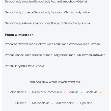
Samochody Wrocław
Samochody Poznań
Samochody Gdańsk
Samochody Szczecin
Samochody Bydgoszcz
Samochody Lublin
Samochody Katowice
Samochody Białystok
Samochody Gdynia
Praca w miastach
Praca Warszawa
Praca Kraków
Praca Łódź
Praca Wrocław
Praca Poznań
Praca Gdańsk
Praca Szczecin
Praca Bydgoszcz
Praca Lublin
Praca Katowice
Praca Białystok
Praca Gdynia
OGŁOSZENIA W WOJEWÓDZTWACH:
Dolnośląskie
Kujawsko-Pomorskie
Łódzkie
Lubelskie
Lubuskie
Małopolskie
Mazowieckie
Opolskie