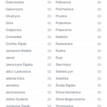
Dzierżoniów
Polkowice
(0)
(0)
Gaworzyce
Prochowice
(0)
(0)
Głuszyca
Prusice
(0)
(0)
Góra
Przemków
(0)
(0)
Grębocice
Przeworno
(0)
(0)
Gromadka
Radków
(0)
(0)
Gryfów Śląski
Radwanice
(0)
(0)
Janowice Wielkie
Rudna
(0)
(0)
Jawor
Ruja
(0)
(0)
Jaworzyna Śląska
Siechnice
(0)
(0)
Jelcz-Laskowice
Siekierczyn
(0)
(0)
Jelenia Góra
Sobótka
(0)
(0)
Jemielno
Środa Śląska
(0)
(0)
Jerzmanowa
Stara Kamienica
(0)
(0)
Jeżów Sudecki
Stare Bogaczowice
(0)
(0)
Jordanów Śląski
Stoszowice
(0)
(0)