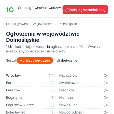
1G
Strona główna
Województwa
Dodaj ogłoszenie
Strona główna
›
Województwa
›
Dolnośląskie
Ogłoszenia w województwie
Dolnośląskie
146
miast i miejscowości ·
14
ogłoszeń w bazie 1G.pl. Wybierz
miasto, aby zobaczyć aktualne oferty.
Sortuj:
wg liczby ogłoszeń
alfabetycznie
Wrocław
Mściwojów
(14)
(0)
Bardo
Mysłakowice
(0)
(0)
Bierutów
Niechlów
(0)
(0)
Bogatynia
Niemcza
(0)
(0)
Boguszów-Gorce
Nowa Ruda
(0)
(0)
Bolesławiec
Nowogrodziec
(0)
(0)