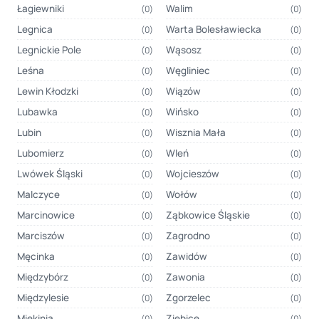
Łagiewniki
Walim
(0)
(0)
Legnica
Warta Bolesławiecka
(0)
(0)
Legnickie Pole
Wąsosz
(0)
(0)
Leśna
Węgliniec
(0)
(0)
Lewin Kłodzki
Wiązów
(0)
(0)
Lubawka
Wińsko
(0)
(0)
Lubin
Wisznia Mała
(0)
(0)
Lubomierz
Wleń
(0)
(0)
Lwówek Śląski
Wojcieszów
(0)
(0)
Malczyce
Wołów
(0)
(0)
Marcinowice
Ząbkowice Śląskie
(0)
(0)
Marciszów
Zagrodno
(0)
(0)
Męcinka
Zawidów
(0)
(0)
Międzybórz
Zawonia
(0)
(0)
Międzylesie
Zgorzelec
(0)
(0)
Miękinia
Ziębice
(0)
(0)