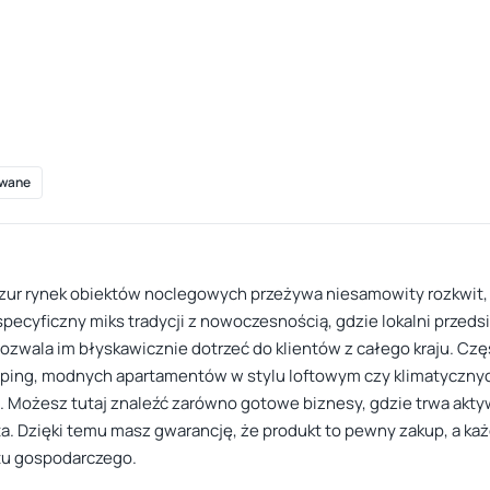
wane
zur rynek obiektów noclegowych przeżywa niesamowity rozkwit, b
specyficzny miks tradycji z nowoczesnością, gdzie lokalni przeds
pozwala im błyskawicznie dotrzeć do klientów z całego kraju. Częs
ping, modnych apartamentów w stylu loftowym czy klimatyczny
ożesz tutaj znaleźć zarówno gotowe biznesy, gdzie trwa aktywn
ta. Dzięki temu masz gwarancję, że produkt to pewny zakup, a ka
tu gospodarczego.