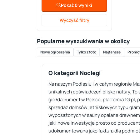
Pokaż 0 wyniki
Wyczyść filtry
Popularne wyszukiwania w okolicy
Nowe ogłoszenia
Tylko z foto
Najtańsze
Promo
O kategorii Noclegi
Na naszym Podlasiu i w całym regionie Ma
unikalnych doświadczeń blisko natury. To 
giełda numer 1 w Polsce, platforma 1G.pl, 
sprzedaż domków letniskowych typu glam
wyposażonych w sauny opalane drewnem. M
jak i nowe inwestycje prosto od producen
udokumentowana jako faktura dla podmio