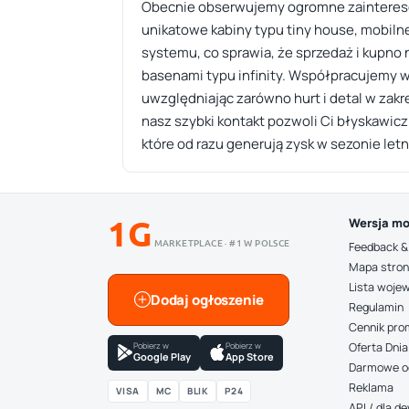
Obecnie obserwujemy ogromne zainteresowa
unikatowe kabiny typu tiny house, mobilne
systemu, co sprawia, że sprzedaż i kupn
basenami typu infinity. Współpracujemy w
uwzględniając zarówno hurt i detal w zakr
nasz szybki kontakt pozwoli Ci błyskawic
które od razu generują zysk w sezonie let
1G
Wersja mo
MARKETPLACE · #1 W POLSCE
Feedback &
Mapa stro
Lista woje
Dodaj ogłoszenie
Regulamin
Cennik pro
Pobierz w
Pobierz w
Oferta Dnia
Google Play
App Store
Darmowe o
Reklama
VISA
MC
BLIK
P24
API / dla 