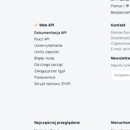
Pomoc / 💬 
Bezpiecze
Web API
Kontakt
Damian Dyn
Dokumentacja API
Działalność
Klucz API
Częstocho
Uwierzytelnianie
E-mail: rac
Limity zapytań
Newsletter
Błędy i kody
Od czego zacząć
Raporty ryn
Zaloguj przez 1g.pl
Piaskownica
Skrypt testowy (PHP)
Najczęściej przeglądane
Nieruchom