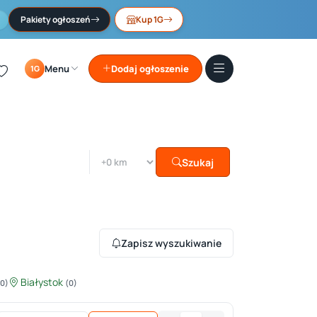
Pakiety ogłoszeń
Kup 1G
Menu
Dodaj ogłoszenie
1G
Szukaj
Zapisz wyszukiwanie
Białystok
(0)
(0)