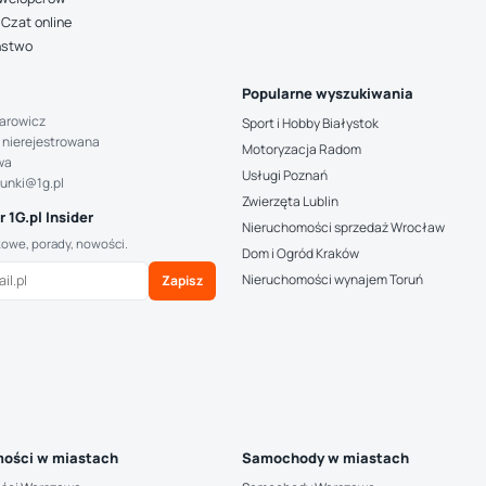
Czat online
ństwo
Popularne wyszukiwania
arowicz
Sport i Hobby Białystok
 nierejestrowana
Motoryzacja Radom
wa
Usługi Poznań
hunki@1g.pl
Zwierzęta Lublin
 1G.pl Insider
Nieruchomości sprzedaż Wrocław
kowe, porady, nowości.
Dom i Ogród Kraków
Nieruchomości wynajem Toruń
Zapisz
ości w miastach
Samochody w miastach