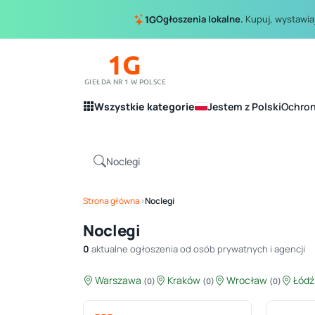
Ogłoszenia lokalne.
Kupuj, wystawiaj
1G
1G
GIEŁDA NR 1 W POLSCE
Wszystkie kategorie
Jestem z Polski
Ochro
Strona główna
›
Noclegi
Noclegi
0
aktualne ogłoszenia od osób prywatnych i agencji
Warszawa
Kraków
Wrocław
Łód
(0)
(0)
(0)