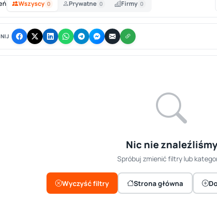
eń
Wszyscy
Prywatne
Firmy
0
0
0
NIJ
Nic nie znaleźliśm
Spróbuj zmienić filtry lub kategor
Wyczyść filtry
Strona główna
Do