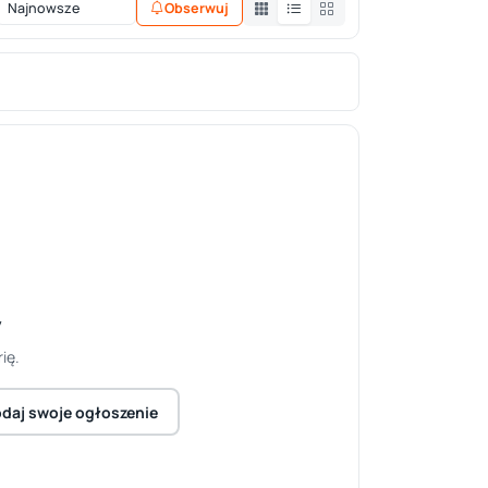
Obserwuj
y
ię.
daj swoje ogłoszenie