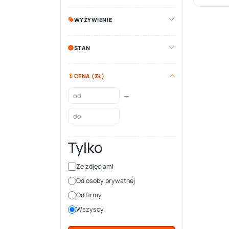
WYŻYWIENIE
STAN
CENA (ZŁ)
—
Tylko
Ze zdjęciami
Od osoby prywatnej
Od firmy
Wszyscy