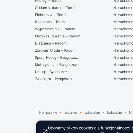
Noclegi — Toruń
Nieruchomo
Oddam za darmo — Toruń
Nieruchomo
Elektronika — Toruń
Nieruchomo
Rolnictwo — Toruń
Nieruchomo
Wypożyczalnia — Radom
Nieruchomo
Muzyka i Edukacja — Radom
Nieruchomo
Dla Dzieci — Radom
Nieruchomo
Zdrowie i Uroda — Radom
Nieruchomo
Sport i Hobby — Bydgoszcz
Nieruchomoś
Motoryzacja — Bydgoszcz
Nieruchomo
Usługi — Bydgoszcz
Nieruchomoś
Zwierzęta — Bydgoszcz
Nieruchomo
Pomorskie
Łódzkie
Lubelskie
Lubuskie
Ma
Używamy plików cookies dla funkcjonalności, s
🍪