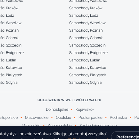
ści Warszawa
Samochody Warszawa
ści Kraków
Samochody Kraków
ści Łódź
Samochody Łódź
ści Wrocław
Samochody Wrocław
ści Poznań
Samochody Poznań
ści Gdańsk
Samochody Gdańsk
ści Szczecin
Samochody Szczecin
ści Bydgoszcz
Samochody Bydgoszcz
ci Lublin
Samochody Lublin
ści Katowice
Samochody Katowice
ci Białystok
Samochody Białystok
ści Gdynia
Samochody Gdynia
OGŁOSZENIA W WOJEWÓDZTWACH:
Dolnośląskie
Kujawsko-
łopolskie
Mazowieckie
Opolskie
Podkarpackie
Podlaskie
Po
Mazurskie
Wielkopolskie
Zachodniopomorskie
tatystyk i bezpieczeństwa. Klikając „Akceptuj wszystko"
Preferencj