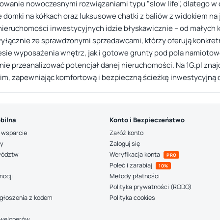
nie nowoczesnymi rozwiązaniami typu "slow life", dlatego w of
 domki na kółkach oraz luksusowe chatki z baliów z widokiem na j
o nieruchomości inwestycyjnych idzie błyskawicznie – od małyc
yłącznie ze sprawdzonymi sprzedawcami, którzy oferują konkretne
esie wyposażenia wnętrz, jak i gotowe grunty pod pola namiotowe 
znie przeanalizować potencjał danej nieruchomości. Na 1G.pl zn
nim, zapewniając komfortową i bezpieczną ścieżkę inwestycyjną 
bilna
Konto i Bezpieczeństwo
 wsparcie
Załóż konto
ny
Zaloguj się
wództw
Weryfikacja konta
PRO
Poleć i zarabiaj
10%
mocji
Metody płatności
Polityka prywatności (RODO)
głoszenia z kodem
Polityka cookies
deweloperów