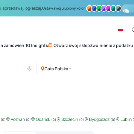
, sprzedawaj, ogłaszaj.
Ustaw swój ulubiony kolor:
na zamówień
1G Insights
Otwórz swój sklep
Zwolnienie z podatku
|
Cała Polska
ź
Poznań
Gdańsk
Szczecin
Bydgoszcz
Lublin
(0)
(0)
(0)
(0)
(0)