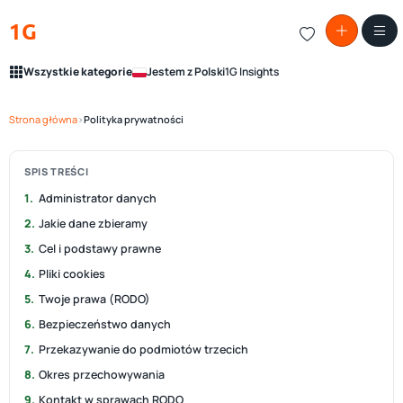
1G
Wszystkie kategorie
Jestem z Polski
1G Insights
Strona główna
›
Polityka prywatności
SPIS TREŚCI
Administrator danych
Jakie dane zbieramy
Cel i podstawy prawne
Pliki cookies
Twoje prawa (RODO)
Bezpieczeństwo danych
Przekazywanie do podmiotów trzecich
Okres przechowywania
Kontakt w sprawach RODO