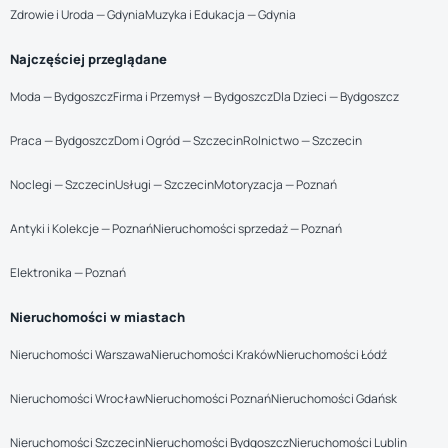
Zdrowie i Uroda — Gdynia
Muzyka i Edukacja — Gdynia
Najczęściej przeglądane
Moda — Bydgoszcz
Firma i Przemysł — Bydgoszcz
Dla Dzieci — Bydgoszcz
Praca — Bydgoszcz
Dom i Ogród — Szczecin
Rolnictwo — Szczecin
Noclegi — Szczecin
Usługi — Szczecin
Motoryzacja — Poznań
Antyki i Kolekcje — Poznań
Nieruchomości sprzedaż — Poznań
Elektronika — Poznań
Nieruchomości w miastach
Nieruchomości Warszawa
Nieruchomości Kraków
Nieruchomości Łódź
Nieruchomości Wrocław
Nieruchomości Poznań
Nieruchomości Gdańsk
Nieruchomości Szczecin
Nieruchomości Bydgoszcz
Nieruchomości Lublin