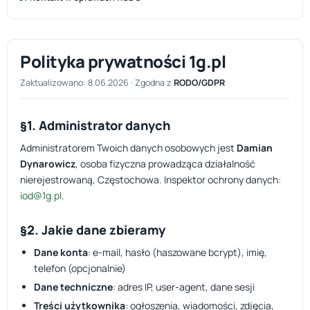
Polityka prywatności 1g.pl
Zaktualizowano: 8.06.2026 · Zgodna z
RODO/GDPR
§1. Administrator danych
Administratorem Twoich danych osobowych jest
Damian
Dynarowicz
, osoba fizyczna prowadząca działalność
nierejestrowaną, Częstochowa. Inspektor ochrony danych:
iod@1g.pl
.
§2. Jakie dane zbieramy
Dane konta
: e-mail, hasło (haszowane bcrypt), imię,
telefon (opcjonalnie)
Dane techniczne
: adres IP, user-agent, dane sesji
Treści użytkownika
: ogłoszenia, wiadomości, zdjęcia,