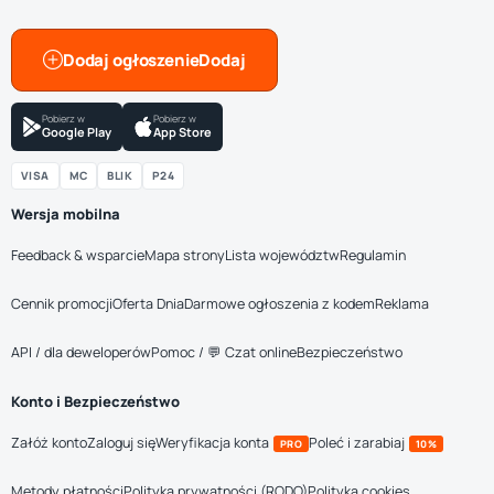
Dodaj ogłoszenie
Pobierz w
Pobierz w
Google Play
App Store
VISA
MC
BLIK
P24
Wersja mobilna
Feedback & wsparcie
Mapa strony
Lista województw
Regulamin
Cennik promocji
Oferta Dnia
Darmowe ogłoszenia z kodem
Reklama
API / dla deweloperów
Pomoc / 💬 Czat online
Bezpieczeństwo
Konto i Bezpieczeństwo
Załóż konto
Zaloguj się
Weryfikacja konta
Poleć i zarabiaj
PRO
10%
Metody płatności
Polityka prywatności (RODO)
Polityka cookies