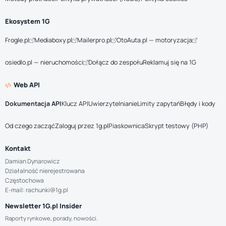
Ekosystem 1G
Frogle.pl
Mediaboxy.pl
Mailerpro.pl
OtoAuta.pl — motoryzacja
osiedlo.pl — nieruchomości
Dołącz do zespołu
Reklamuj się na 1G
Web API
Dokumentacja API
Klucz API
Uwierzytelnianie
Limity zapytań
Błędy i kody
Od czego zacząć
Zaloguj przez 1g.pl
Piaskownica
Skrypt testowy (PHP)
Kontakt
Damian Dynarowicz
Działalność nierejestrowana
Częstochowa
E-mail: rachunki@1g.pl
Newsletter 1G.pl Insider
Raporty rynkowe, porady, nowości.