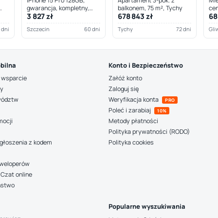
iPhone 15 Pro 128GB,
Apartament 3-pok. z
Mie
gwarancja, kompletny,
balkonem, 75 m², Tychy
cen
3 827 zł
678 843 zł
68
Szczecin
 dni
Szczecin
60 dni
Tychy
72 dni
Gli
bilna
Konto i Bezpieczeństwo
 wsparcie
Załóż konto
ny
Zaloguj się
wództw
Weryfikacja konta
PRO
Poleć i zarabiaj
10%
mocji
Metody płatności
Polityka prywatności (RODO)
głoszenia z kodem
Polityka cookies
deweloperów
Czat online
ństwo
Popularne wyszukiwania