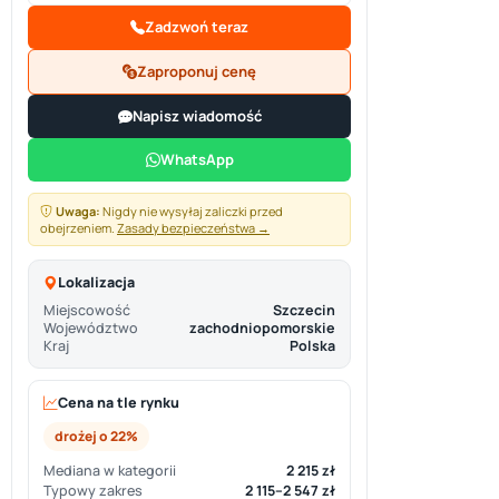
Zadzwoń teraz
Zaproponuj cenę
Napisz wiadomość
WhatsApp
Uwaga:
Nigdy nie wysyłaj zaliczki przed
obejrzeniem.
Zasady bezpieczeństwa →
Lokalizacja
Miejscowość
Szczecin
Województwo
zachodniopomorskie
Kraj
Polska
Cena na tle rynku
drożej o 22%
Mediana w kategorii
2 215 zł
Typowy zakres
2 115–2 547 zł