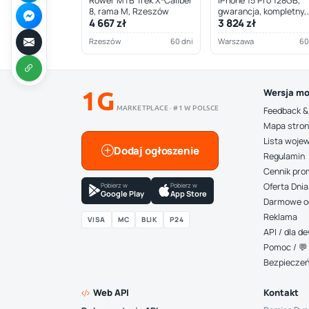
Rower MTB Trek X-Caliber
iPhone 15 Pro 128GB,
8, rama M, Rzeszów
gwarancja, kompletny,
4 667 zł
3 824 zł
Warszawa
Rzeszów
60 dni
Warszawa
60
1G
Wersja mo
MARKETPLACE · #1 W POLSCE
Feedback &
Mapa stro
Lista woje
Dodaj ogłoszenie
Regulamin
Cennik pro
Pobierz w
Pobierz w
Oferta Dnia
Google Play
App Store
Darmowe o
Reklama
VISA
MC
BLIK
P24
API / dla 
Pomoc / 💬 
Bezpiecze
Web API
Kontakt