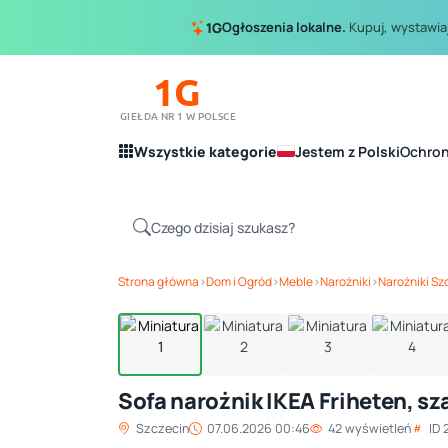
Ogłoszenia lokalne.
Kupuj, wystawiaj
1G
1G
GIEŁDA NR 1 W POLSCE
Wszystkie kategorie
Jestem z Polski
Ochro
Strona główna
›
Dom i Ogród
›
Meble
›
Narożniki
›
Narożniki Sz
Sofa narożnik IKEA Friheten, sz
Szczecin
07.06.2026 00:46
42 wyświetleń
ID