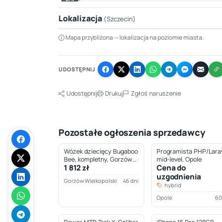
Lokalizacja
(Szczecin)
Mapa przybliżona — lokalizacja na poziomie miasta.
+
−
UDOSTĘPNIJ
Udostępnij
Drukuj
Zgłoś naruszenie
Pozostałe ogłoszenia sprzedawcy
Wózek dziecięcy Bugaboo
Programista PHP/Larav
Bee, kompletny, Gorzów
mid-level, Opole
1 812 zł
Cena do
Wielkopolski
uzgodnienia
Gorzów Wielkopolski
46 dni
hybrid
Opole
60