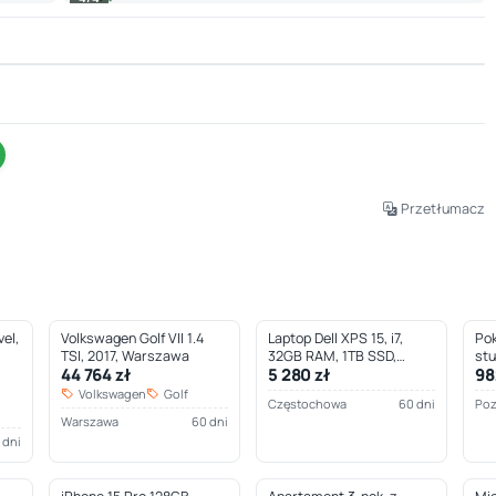
Leaflet
|
© OpenStreetMap © CARTO
Przetłumacz
el,
Volkswagen Golf VII 1.4
Laptop Dell XPS 15, i7,
Pok
TSI, 2017, Warszawa
32GB RAM, 1TB SSD,
st
44 764 zł
5 280 zł
98
Częstochowa
Volkswagen
Golf
Częstochowa
60 dni
Po
Warszawa
60 dni
 dni