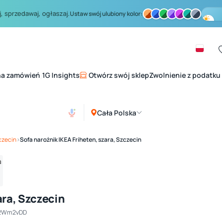
, sprzedawaj, ogłaszaj.
Ustaw swój ulubiony kolor:
na zamówień
1G Insights
Otwórz swój sklep
Zwolnienie z podatku
|
Cała Polska
Zobacz galerię
1
/ 4
czecin
›
Sofa narożnik IKEA Friheten, szara, Szczecin
ara, Szczecin
 2Wm2vDD