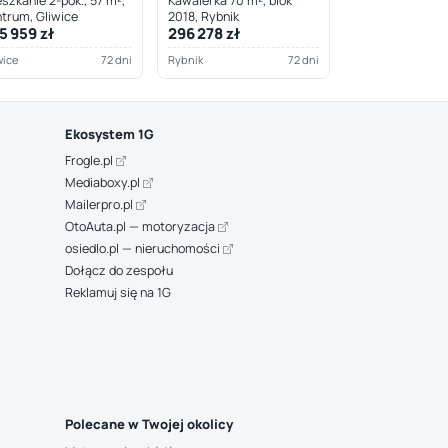
szkanie 2-pok., 57 m²,
Kawalerka 70 m², blok
trum, Gliwice
2018, Rybnik
5 959 zł
296 278 zł
wice
72 dni
Rybnik
72 dni
Ekosystem 1G
Frogle.pl
Mediaboxy.pl
Mailerpro.pl
OtoAuta.pl — motoryzacja
osiedlo.pl — nieruchomości
Dołącz do zespołu
Reklamuj się na 1G
Polecane w Twojej okolicy