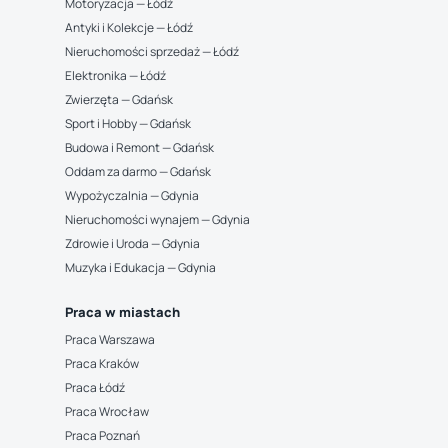
Motoryzacja — Łódź
Antyki i Kolekcje — Łódź
Nieruchomości sprzedaż — Łódź
Elektronika — Łódź
Zwierzęta — Gdańsk
Sport i Hobby — Gdańsk
Budowa i Remont — Gdańsk
Oddam za darmo — Gdańsk
Wypożyczalnia — Gdynia
Nieruchomości wynajem — Gdynia
Zdrowie i Uroda — Gdynia
Muzyka i Edukacja — Gdynia
Praca w miastach
Praca Warszawa
Praca Kraków
Praca Łódź
Praca Wrocław
Praca Poznań