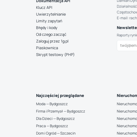
Damian Dyn
Dokumentacja API
Działalność
Klucz API
Częstocho
Uwierzytelnianie
E-mail: rac
Limity zapytań
Newsletter
Błędy i kody
Od czego zacząć
Raporty ryn
Zaloguj przez 1g.pl
Piaskownica
Skrypt testowy (PHP)
Najczęściej przeglądane
Nieruchom
Moda — Bydgoszcz
Nieruchomo
Firma i Przemysł — Bydgoszcz
Nieruchomo
Dla Dzieci — Bydgoszcz
Nieruchomo
Praca — Bydgoszcz
Nieruchomo
Dom i Ogród — Szczecin
Nieruchomo