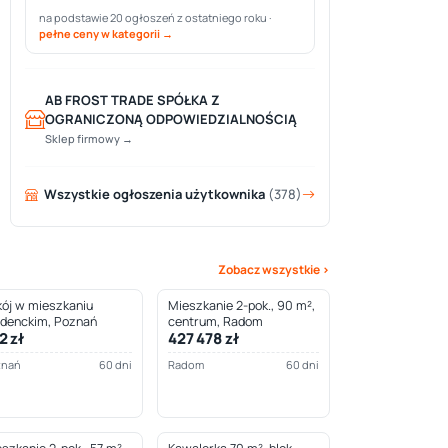
na podstawie 20 ogłoszeń z ostatniego roku ·
pełne ceny w kategorii →
AB FROST TRADE SPÓŁKA Z
OGRANICZONĄ ODPOWIEDZIALNOŚCIĄ
Sklep firmowy →
Wszystkie ogłoszenia użytkownika
(378)
Zobacz wszystkie ›
ój w mieszkaniu
Mieszkanie 2-pok., 90 m²,
udenckim, Poznań
centrum, Radom
2 zł
427 478 zł
znań
60 dni
Radom
60 dni