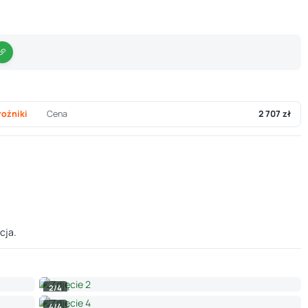
rożniki
Cena
2 707 zł
cja.
2/4
4/4