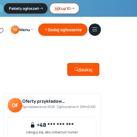
Pakiety ogłoszeń
Kup 1G
Menu
Dodaj ogłoszenie
1G
Szukaj
Oferty przykładow…
OF
Sprzedawca od 2026 · Ogłoszenie nr 2Wm2vDD
+48 *** *** ***
zaloguj się, aby zobaczyć numer