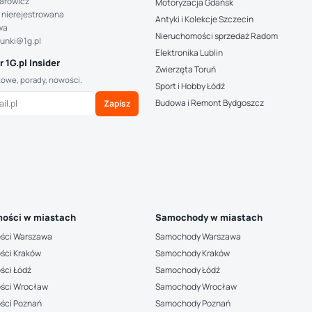
arowicz
Motoryzacja Gdańsk
 nierejestrowana
Antyki i Kolekcje Szczecin
wa
Nieruchomości sprzedaż Radom
hunki@1g.pl
Elektronika Lublin
 1G.pl Insider
Zwierzęta Toruń
kowe, porady, nowości.
Sport i Hobby Łódź
Budowa i Remont Bydgoszcz
Zapisz
ości w miastach
Samochody w miastach
ści Warszawa
Samochody Warszawa
ści Kraków
Samochody Kraków
ści Łódź
Samochody Łódź
ści Wrocław
Samochody Wrocław
ści Poznań
Samochody Poznań