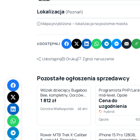
Lokalizacja
(Poznań)
Mapa przybliżona — lokalizacja na poziomie miasta.
+
−
UDOSTĘPNIJ
Udostępnij
Drukuj
Zgłoś naruszenie
Pozostałe ogłoszenia sprzedawcy
Wózek dziecięcy Bugaboo
Programista PHP/Larav
Bee, kompletny, Gorzów
mid-level, Opole
1 812 zł
Cena do
Wielkopolski
uzgodnienia
Gorzów Wielkopolski
46 dni
hybrid
Opole
60
Rower MTB Trek X-Caliber
iPhone 15 Pro 128GB,
8, rama M, Rzeszów
gwarancja, kompletny,