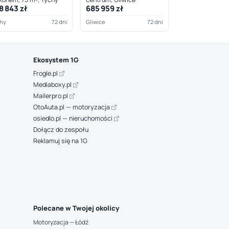
8 843 zł
685 959 zł
hy
72 dni
Gliwice
72 dni
Ekosystem 1G
Frogle.pl
Mediaboxy.pl
Mailerpro.pl
OtoAuta.pl — motoryzacja
osiedlo.pl — nieruchomości
Dołącz do zespołu
Reklamuj się na 1G
Polecane w Twojej okolicy
Motoryzacja — Łódź