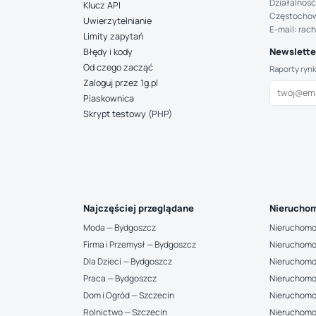
Działalność
Klucz API
Częstocho
Uwierzytelnianie
E-mail: rac
Limity zapytań
Newsletter
Błędy i kody
Od czego zacząć
Raporty ryn
Zaloguj przez 1g.pl
Piaskownica
Skrypt testowy (PHP)
Najczęściej przeglądane
Nieruchom
Moda — Bydgoszcz
Nieruchomo
Firma i Przemysł — Bydgoszcz
Nieruchomo
Dla Dzieci — Bydgoszcz
Nieruchomo
Praca — Bydgoszcz
Nieruchomo
Dom i Ogród — Szczecin
Nieruchomo
Rolnictwo — Szczecin
Nieruchomo