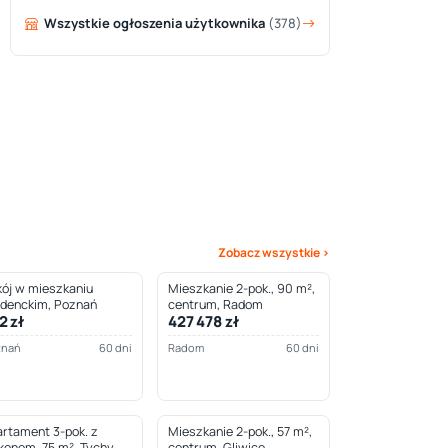
Wszystkie ogłoszenia użytkownika
(378)
Zobacz wszystkie ›
ój w mieszkaniu
Mieszkanie 2-pok., 90 m²,
udenckim, Poznań
centrum, Radom
2 zł
427 478 zł
znań
60 dni
Radom
60 dni
rtament 3-pok. z
Mieszkanie 2-pok., 57 m²,
konem, 75 m², Tychy
centrum, Gliwice