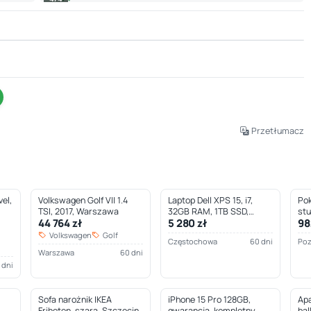
Leaflet
|
© OpenStreetMap © CARTO
Przetłumacz
el,
Volkswagen Golf VII 1.4
Laptop Dell XPS 15, i7,
Pok
TSI, 2017, Warszawa
32GB RAM, 1TB SSD,
st
44 764 zł
5 280 zł
98
Częstochowa
Volkswagen
Golf
Częstochowa
60 dni
Po
Warszawa
60 dni
 dni
Sofa narożnik IKEA
iPhone 15 Pro 128GB,
Apa
Friheten, szara, Szczecin
gwarancja, kompletny,
bal