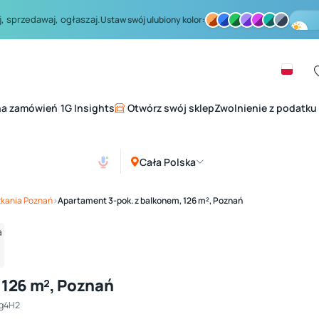
, sprzedawaj, ogłaszaj.
Ustaw swój ulubiony kolor:
na zamówień
1G Insights
Otwórz swój sklep
Zwolnienie z podatku
|
Cała Polska
Zobacz galerię
1
/ 4
kania Poznań
›
Apartament 3-pok. z balkonem, 126 m², Poznań
 126 m², Poznań
Fg4H2