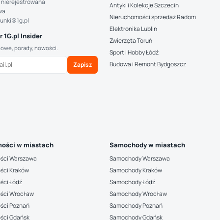
 nierejestrowana
Antyki i Kolekcje Szczecin
wa
Nieruchomości sprzedaż Radom
hunki@1g.pl
Elektronika Lublin
 1G.pl Insider
Zwierzęta Toruń
kowe, porady, nowości.
Sport i Hobby Łódź
Budowa i Remont Bydgoszcz
Zapisz
ości w miastach
Samochody w miastach
ści Warszawa
Samochody Warszawa
ści Kraków
Samochody Kraków
ści Łódź
Samochody Łódź
ści Wrocław
Samochody Wrocław
ści Poznań
Samochody Poznań
ści Gdańsk
Samochody Gdańsk