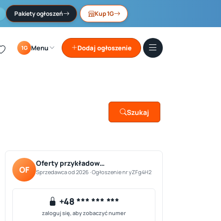
Pakiety ogłoszeń
Kup 1G
Menu
Dodaj ogłoszenie
1G
Szukaj
Oferty przykładow…
OF
Sprzedawca od 2026 · Ogłoszenie nr yZFg4H2
+48 *** *** ***
zaloguj się, aby zobaczyć numer