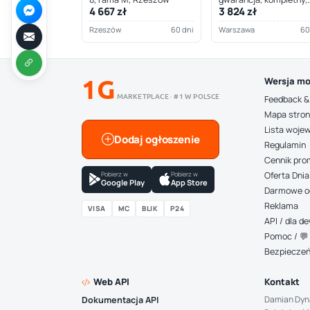
4 667 zł
3 824 zł
Warszawa
Rzeszów
60 dni
Warszawa
60
1G
Wersja mo
MARKETPLACE · #1 W POLSCE
Feedback &
Mapa stro
Lista woje
Dodaj ogłoszenie
Regulamin
Cennik pro
Pobierz w
Pobierz w
Oferta Dnia
Google Play
App Store
Darmowe o
Reklama
VISA
MC
BLIK
P24
API / dla 
Pomoc / 💬 
Bezpiecze
Web API
Kontakt
Damian Dyn
Dokumentacja API