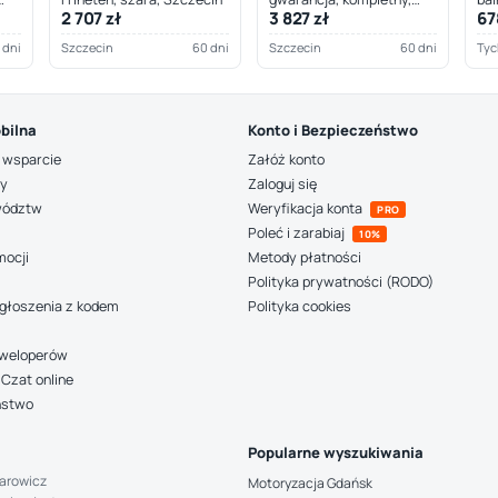
2 707 zł
3 827 zł
67
Szczecin
 dni
Szczecin
60 dni
Szczecin
60 dni
Tyc
bilna
Konto i Bezpieczeństwo
 wsparcie
Załóż konto
ny
Zaloguj się
wództw
Weryfikacja konta
PRO
Poleć i zarabiaj
10%
mocji
Metody płatności
Polityka prywatności (RODO)
głoszenia z kodem
Polityka cookies
deweloperów
Czat online
ństwo
Popularne wyszukiwania
arowicz
Motoryzacja Gdańsk