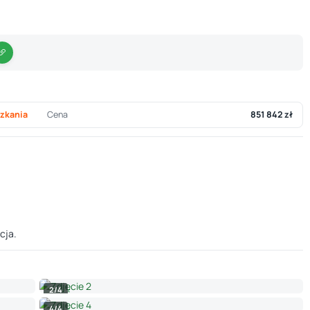
zkania
Cena
851 842 zł
cja.
2/4
4/4