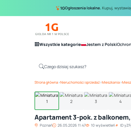
Ogłoszenia lokalne.
Kupuj, wystawiaj
1G
1G
GIEŁDA NR 1 W POLSCE
Wszystkie kategorie
Jestem z Polski
Ochro
Strona główna
›
Nieruchomości sprzedaż
›
Mieszkania
›
Miesz
Apartament 3-pok. z balkonem,
Poznań
26.05.2026 11:47
10 wyświetleń
ID yZ