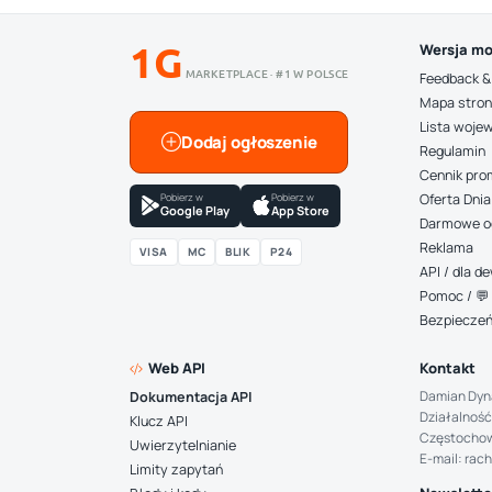
1G
Wersja mo
MARKETPLACE · #1 W POLSCE
Feedback &
Mapa stro
Lista woje
Dodaj ogłoszenie
Regulamin
Cennik pro
Pobierz w
Pobierz w
Oferta Dnia
Google Play
App Store
Darmowe o
Reklama
VISA
MC
BLIK
P24
API / dla 
Pomoc / 💬 
Bezpiecze
Web API
Kontakt
Damian Dyn
Dokumentacja API
Działalność
Klucz API
Częstocho
Uwierzytelnianie
E-mail: rac
Limity zapytań