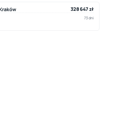
328 647 zł
 Kraków
73 dni