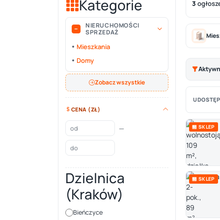
Kategorie
3
ogłosz
NIERUCHOMOŚCI
SPRZEDAŻ
Mies
Mieszkania
Domy
Aktywne
Zobacz wszystkie
UDOSTĘP
CENA (ZŁ)
🏪 SKLEP
—
Dzielnica
🏪 SKLEP
(Kraków)
Bieńczyce