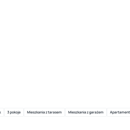
k
3 pokoje
Mieszkania z tarasem
Mieszkania z garażem
Apartament