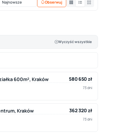
Obserwuj
Wyczyść wszystkie
580 650 zł
ziałka 600m², Kraków
73 dni
362 320 zł
centrum, Kraków
73 dni