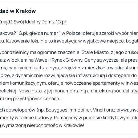
daż w Kraków
najdź Swój Idealny Dom z 1G.pl
kowa? 1G.pl, giełda numer 1 w Polsce, oferuje szeroki wybór ni
. Kupowanie lokalnie to inwestycja w wyjątkowe miejsce, bogatą 
ybór dzielnicy ma ogromne znaczenie. Stare Miasto, z jego bruk
 z widokiem na Wawel i Rynek Główny. Ceny są wyższe, ale presti
tniącym życiem kulturalnym, znajdziesz mieszkania w odrestaur
rze, z dynamicznie rozwijającą się infrastrukturą i dostępem do
niem komunikacyjnym, oferuje nowoczesne apartamenty w inwest
elickiej. Nowa Huta, z jej monumentalną architekturą socrealisty
rdziej przystępnych cenach.
ych deweloperów (np. Bouygues Immobilier, Vinci) oraz prywat
rtamenty w trakcie budowy. Pomagamy w procesie kredytowym, of
ją wymarzoną nieruchomość w Krakowie!