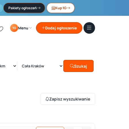
Pakiety ogłoszeń
Kup 1G
Menu
Dodaj ogłoszenie
1G
Szukaj
Zapisz wyszukiwanie