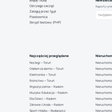
Newsletter
Błędy i kody
Od czego zacząć
Raporty ryn
Zaloguj przez 1g.pl
Piaskownica
Skrypt testowy (PHP)
Najczęściej przeglądane
Nieruchom
Noclegi — Toruń
Nieruchomo
Oddam za darmo — Toruń
Nieruchomo
Elektronika — Toruń
Nieruchomo
Rolnictwo — Toruń
Nieruchomo
Wypożyczalnia — Radom
Nieruchomo
Muzyka i Edukacja — Radom
Nieruchomo
Dla Dzieci — Radom
Nieruchomo
Zdrowie i Uroda — Radom
Nieruchomo
Sport i Hobby — Bydgoszcz
Nieruchomoś