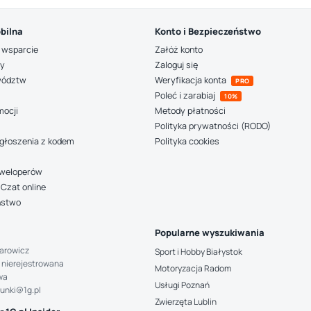
bilna
Konto i Bezpieczeństwo
 wsparcie
Załóż konto
ny
Zaloguj się
wództw
Weryfikacja konta
PRO
Poleć i zarabiaj
10%
mocji
Metody płatności
Polityka prywatności (RODO)
głoszenia z kodem
Polityka cookies
deweloperów
Czat online
ństwo
Popularne wyszukiwania
arowicz
Sport i Hobby Białystok
 nierejestrowana
Motoryzacja Radom
wa
Usługi Poznań
hunki@1g.pl
Zwierzęta Lublin