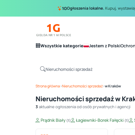
Ogłoszenia lokalne.
Kupuj, wystawiaj
1G
1G
GIEŁDA NR 1 W POLSCE
Wszystkie kategorie
Jestem z Polski
Ochro
Strona główna
›
Nieruchomości sprzedaż
›
w Kraków
Nieruchomości sprzedaż w Kra
3
aktualne ogłoszenia od osób prywatnych i agencji
Prądnik Biały
Łagiewniki-Borek Fałęcki
(1)
(1)