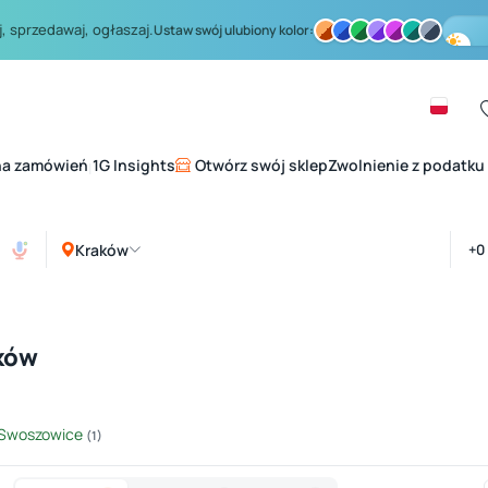
, sprzedawaj, ogłaszaj.
Ustaw swój ulubiony kolor:
na zamówień
1G Insights
Otwórz swój sklep
Zwolnienie z podatku
|
Kraków
ków
Swoszowice
(1)