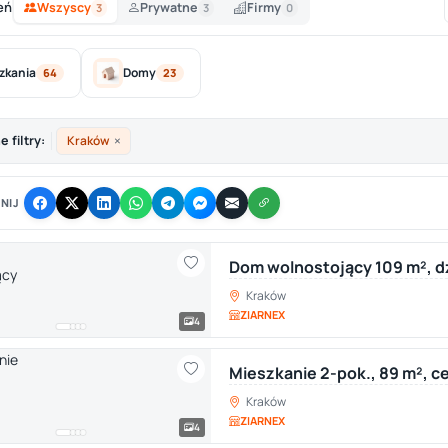
eń
Wszyscy
Prywatne
Firmy
3
3
0
zkania
Domy
64
23
×
 filtry:
Kraków
NIJ
Dom wolnostojący 109 m², d
Kraków
ZIARNEX
4
Mieszkanie 2-pok., 89 m², 
Kraków
ZIARNEX
4