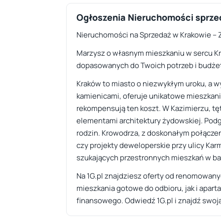
Ogłoszenia Nieruchomości sprze
Nieruchomości na Sprzedaż w Krakowie – Z
Marzysz o własnym mieszkaniu w sercu Kra
dopasowanych do Twoich potrzeb i budżetu
Kraków to miasto o niezwykłym uroku, a w
kamienicami, oferuje unikatowe mieszkania
rekompensują ten koszt. W Kazimierzu, tę
elementami architektury żydowskiej. Podgó
rodzin. Krowodrza, z doskonałym połącze
czy projekty deweloperskie przy ulicy Karm
szukających przestronnych mieszkań w ba
Na 1G.pl znajdziesz oferty od renomowan
mieszkania gotowe do odbioru, jak i apa
finansowego. Odwiedź 1G.pl i znajdź swo