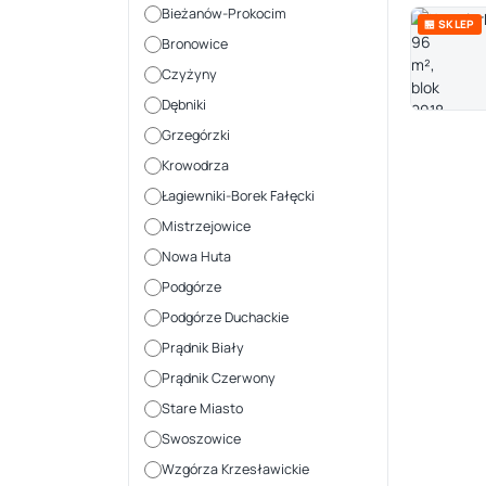
Bieżanów-Prokocim
🏪 SKLEP
Bronowice
Czyżyny
Dębniki
Grzegórzki
Krowodrza
Łagiewniki-Borek Fałęcki
Mistrzejowice
Nowa Huta
Podgórze
Podgórze Duchackie
Prądnik Biały
Prądnik Czerwony
Stare Miasto
Swoszowice
Wzgórza Krzesławickie