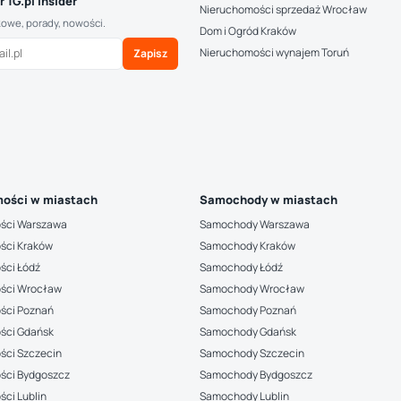
 1G.pl Insider
Nieruchomości sprzedaż Wrocław
kowe, porady, nowości.
Dom i Ogród Kraków
Nieruchomości wynajem Toruń
Zapisz
ości w miastach
Samochody w miastach
ści Warszawa
Samochody Warszawa
ści Kraków
Samochody Kraków
ści Łódź
Samochody Łódź
ści Wrocław
Samochody Wrocław
ści Poznań
Samochody Poznań
ści Gdańsk
Samochody Gdańsk
ści Szczecin
Samochody Szczecin
ści Bydgoszcz
Samochody Bydgoszcz
ci Lublin
Samochody Lublin