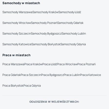
Samochody w miastach
Samochody Warszawa
Samochody Kraków
Samochody Łódź
Samochody Wrocław
Samochody Poznań
Samochody Gdańsk
Samochody Szczecin
Samochody Bydgoszcz
Samochody Lublin
Samochody Katowice
Samochody Białystok
Samochody Gdynia
Praca w miastach
Praca Warszawa
Praca Kraków
Praca Łódź
Praca Wrocław
Praca Poznań
Praca Gdańsk
Praca Szczecin
Praca Bydgoszcz
Praca Lublin
Praca Katowice
Praca Białystok
Praca Gdynia
OGŁOSZENIA W WOJEWÓDZTWACH: