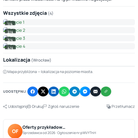
Wszystkie zdjęcia
(4)
1/4
2/4
3/4
4/4
Lokalizacja
(Wrocław)
Leaflet
|
© OpenStreetMap © CARTO
Mapa przybliżona — lokalizacja na poziomie miasta.
+
−
UDOSTĘPNIJ
Udostępnij
Drukuj
Zgłoś naruszenie
Przetłumacz
Oferty przykładow…
OF
Sprzedawca od 2026 · Ogłoszenie nr pWVYTnH