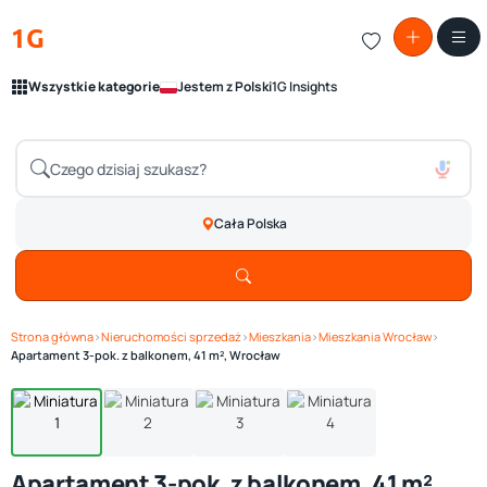
1G
Wszystkie kategorie
Jestem z Polski
1G Insights
Cała Polska
Strona główna
›
Nieruchomości sprzedaż
›
Mieszkania
›
Mieszkania Wrocław
›
Zobacz galerię
1
/ 4
Apartament 3-pok. z balkonem, 41 m², Wrocław
Apartament 3-pok. z balkonem, 41 m²,