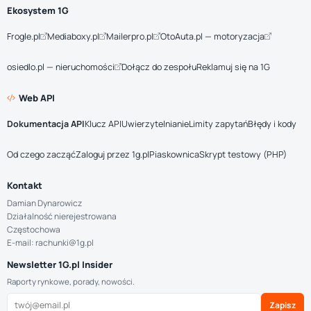
Ekosystem 1G
Frogle.pl
Mediaboxy.pl
Mailerpro.pl
OtoAuta.pl — motoryzacja
osiedlo.pl — nieruchomości
Dołącz do zespołu
Reklamuj się na 1G
Web API
Dokumentacja API
Klucz API
Uwierzytelnianie
Limity zapytań
Błędy i kody
Od czego zacząć
Zaloguj przez 1g.pl
Piaskownica
Skrypt testowy (PHP)
Kontakt
Damian Dynarowicz
Działalność nierejestrowana
Częstochowa
E-mail: rachunki@1g.pl
Newsletter 1G.pl Insider
Raporty rynkowe, porady, nowości.
Zapisz