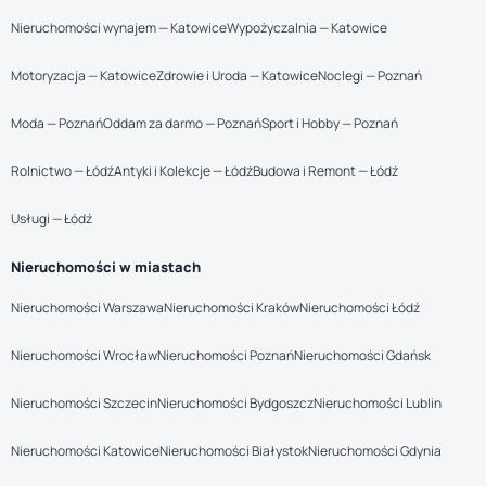
Nieruchomości wynajem — Katowice
Wypożyczalnia — Katowice
Motoryzacja — Katowice
Zdrowie i Uroda — Katowice
Noclegi — Poznań
Moda — Poznań
Oddam za darmo — Poznań
Sport i Hobby — Poznań
Rolnictwo — Łódź
Antyki i Kolekcje — Łódź
Budowa i Remont — Łódź
Usługi — Łódź
Nieruchomości w miastach
Nieruchomości Warszawa
Nieruchomości Kraków
Nieruchomości Łódź
Nieruchomości Wrocław
Nieruchomości Poznań
Nieruchomości Gdańsk
Nieruchomości Szczecin
Nieruchomości Bydgoszcz
Nieruchomości Lublin
Nieruchomości Katowice
Nieruchomości Białystok
Nieruchomości Gdynia