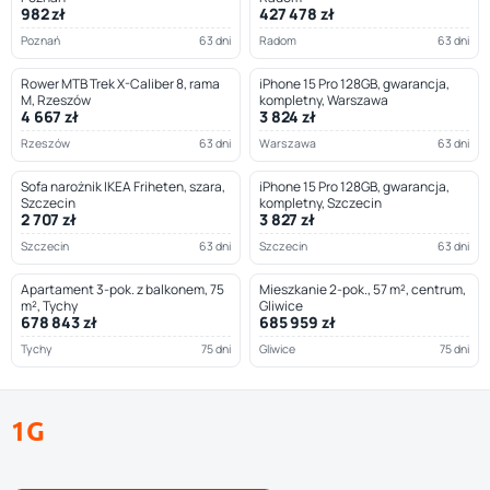
982 zł
427 478 zł
Poznań
63 dni
Radom
63 dni
Rower MTB Trek X-Caliber 8, rama
iPhone 15 Pro 128GB, gwarancja,
M, Rzeszów
kompletny, Warszawa
4 667 zł
3 824 zł
Rzeszów
63 dni
Warszawa
63 dni
Sofa narożnik IKEA Friheten, szara,
iPhone 15 Pro 128GB, gwarancja,
Szczecin
kompletny, Szczecin
2 707 zł
3 827 zł
Szczecin
63 dni
Szczecin
63 dni
Apartament 3-pok. z balkonem, 75
Mieszkanie 2-pok., 57 m², centrum,
m², Tychy
Gliwice
678 843 zł
685 959 zł
Tychy
75 dni
Gliwice
75 dni
1G