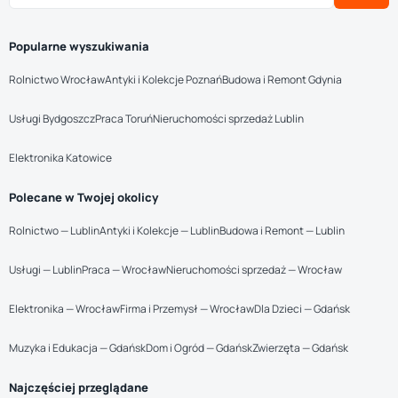
Popularne wyszukiwania
Rolnictwo Wrocław
Antyki i Kolekcje Poznań
Budowa i Remont Gdynia
Usługi Bydgoszcz
Praca Toruń
Nieruchomości sprzedaż Lublin
Elektronika Katowice
Polecane w Twojej okolicy
Rolnictwo — Lublin
Antyki i Kolekcje — Lublin
Budowa i Remont — Lublin
Usługi — Lublin
Praca — Wrocław
Nieruchomości sprzedaż — Wrocław
Elektronika — Wrocław
Firma i Przemysł — Wrocław
Dla Dzieci — Gdańsk
Muzyka i Edukacja — Gdańsk
Dom i Ogród — Gdańsk
Zwierzęta — Gdańsk
Najczęściej przeglądane