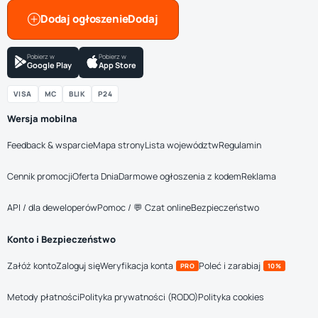
Dodaj ogłoszenie
Pobierz w
Pobierz w
Google Play
App Store
VISA
MC
BLIK
P24
Wersja mobilna
Feedback & wsparcie
Mapa strony
Lista województw
Regulamin
Cennik promocji
Oferta Dnia
Darmowe ogłoszenia z kodem
Reklama
API / dla deweloperów
Pomoc / 💬 Czat online
Bezpieczeństwo
Konto i Bezpieczeństwo
Załóż konto
Zaloguj się
Weryfikacja konta
Poleć i zarabiaj
PRO
10%
Metody płatności
Polityka prywatności (RODO)
Polityka cookies