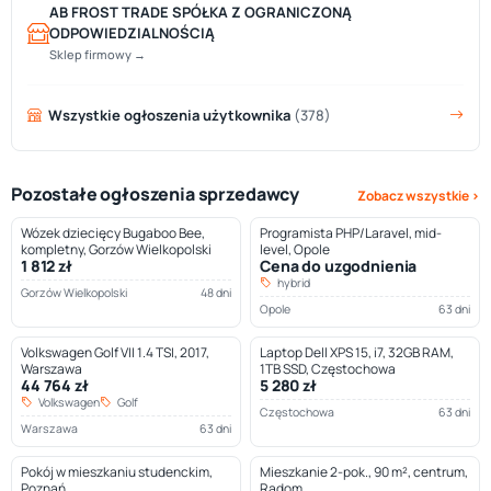
AB FROST TRADE SPÓŁKA Z OGRANICZONĄ
ODPOWIEDZIALNOŚCIĄ
Sklep firmowy →
Wszystkie ogłoszenia użytkownika
(378)
Pozostałe ogłoszenia sprzedawcy
Zobacz wszystkie ›
Wózek dziecięcy Bugaboo Bee,
Programista PHP/Laravel, mid-
kompletny, Gorzów Wielkopolski
level, Opole
1 812 zł
Cena do uzgodnienia
hybrid
Gorzów Wielkopolski
48 dni
Opole
63 dni
Volkswagen Golf VII 1.4 TSI, 2017,
Laptop Dell XPS 15, i7, 32GB RAM,
Warszawa
1TB SSD, Częstochowa
44 764 zł
5 280 zł
Volkswagen
Golf
Częstochowa
63 dni
Warszawa
63 dni
Pokój w mieszkaniu studenckim,
Mieszkanie 2-pok., 90 m², centrum,
Poznań
Radom