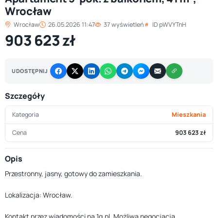
Wrocław
Wrocław
26.05.2026 11:47
37 wyświetleń
ID pWVYTnH
903 623 zł
UDOSTĘPNIJ
Szczegóły
Kategoria
Mieszkania
Cena
903 623 zł
Opis
Przestronny, jasny, gotowy do zamieszkania.
Lokalizacja: Wrocław.
Kontakt przez wiadomości na 1g.pl. Możliwa negocjacja.