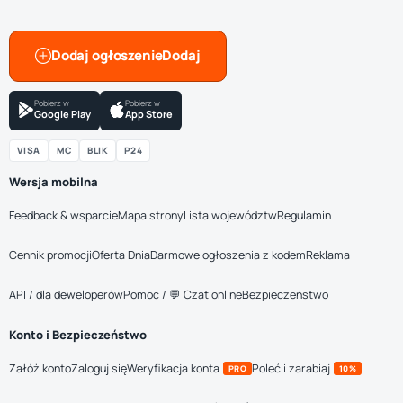
Dodaj ogłoszenie
Pobierz w
Pobierz w
Google Play
App Store
VISA
MC
BLIK
P24
Wersja mobilna
Feedback & wsparcie
Mapa strony
Lista województw
Regulamin
Cennik promocji
Oferta Dnia
Darmowe ogłoszenia z kodem
Reklama
API / dla deweloperów
Pomoc / 💬 Czat online
Bezpieczeństwo
Konto i Bezpieczeństwo
Załóż konto
Zaloguj się
Weryfikacja konta
Poleć i zarabiaj
PRO
10%