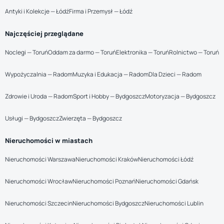
Antyki i Kolekcje — Łódź
Firma i Przemysł — Łódź
Najczęściej przeglądane
Noclegi — Toruń
Oddam za darmo — Toruń
Elektronika — Toruń
Rolnictwo — Toruń
Wypożyczalnia — Radom
Muzyka i Edukacja — Radom
Dla Dzieci — Radom
Zdrowie i Uroda — Radom
Sport i Hobby — Bydgoszcz
Motoryzacja — Bydgoszcz
Usługi — Bydgoszcz
Zwierzęta — Bydgoszcz
Nieruchomości w miastach
Nieruchomości Warszawa
Nieruchomości Kraków
Nieruchomości Łódź
Nieruchomości Wrocław
Nieruchomości Poznań
Nieruchomości Gdańsk
Nieruchomości Szczecin
Nieruchomości Bydgoszcz
Nieruchomości Lublin