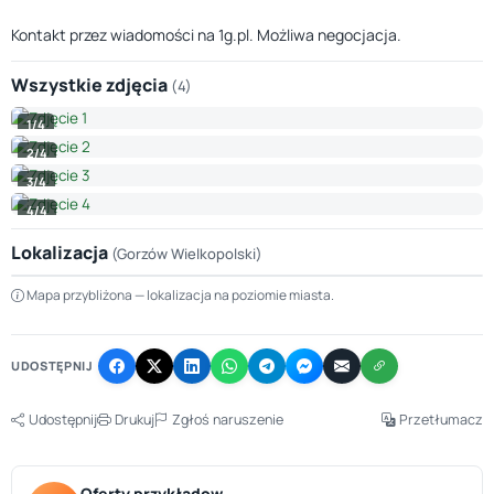
Kontakt przez wiadomości na 1g.pl. Możliwa negocjacja.
Wszystkie zdjęcia
(4)
1/4
2/4
3/4
4/4
Lokalizacja
(Gorzów Wielkopolski)
Leaflet
|
© OpenStreetMap © CARTO
Mapa przybliżona — lokalizacja na poziomie miasta.
+
−
UDOSTĘPNIJ
Udostępnij
Drukuj
Zgłoś naruszenie
Przetłumacz
Oferty przykładow…