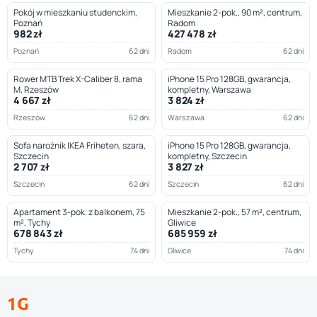
Pokój w mieszkaniu studenckim,
Mieszkanie 2-pok., 90 m², centrum,
Poznań
Radom
982 zł
427 478 zł
Poznań
62 dni
Radom
62 dni
Rower MTB Trek X-Caliber 8, rama
iPhone 15 Pro 128GB, gwarancja,
M, Rzeszów
kompletny, Warszawa
4 667 zł
3 824 zł
Rzeszów
62 dni
Warszawa
62 dni
Sofa narożnik IKEA Friheten, szara,
iPhone 15 Pro 128GB, gwarancja,
Szczecin
kompletny, Szczecin
2 707 zł
3 827 zł
Szczecin
62 dni
Szczecin
62 dni
Apartament 3-pok. z balkonem, 75
Mieszkanie 2-pok., 57 m², centrum,
m², Tychy
Gliwice
678 843 zł
685 959 zł
Tychy
74 dni
Gliwice
74 dni
1G