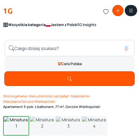
1G
Wszystkie kategorie
Jestem z Polski
1G Insights
Cała Polska
Strona główna
›
Nieruchomości sprzedaż
›
Mieszkania
›
Mieszkania Gorzów Wielkopolski
›
Zobacz galerię
1
/ 4
Apartament 3-pok. z balkonem, 77 m², Gorzów Wielkopolski