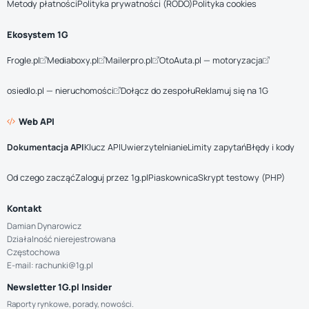
Metody płatności
Polityka prywatności (RODO)
Polityka cookies
Ekosystem 1G
Frogle.pl
Mediaboxy.pl
Mailerpro.pl
OtoAuta.pl — motoryzacja
osiedlo.pl — nieruchomości
Dołącz do zespołu
Reklamuj się na 1G
Web API
Dokumentacja API
Klucz API
Uwierzytelnianie
Limity zapytań
Błędy i kody
Od czego zacząć
Zaloguj przez 1g.pl
Piaskownica
Skrypt testowy (PHP)
Kontakt
Damian Dynarowicz
Działalność nierejestrowana
Częstochowa
E-mail: rachunki@1g.pl
Newsletter 1G.pl Insider
Raporty rynkowe, porady, nowości.