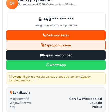
OF
Sprzedawca od 2026 · Ogłoszenie nr S7vHzpz
+48 *** *** ***
zaloguj się, aby zobaczyć numer
Zadzwoń teraz
Zaproponuj cenę
Napisz wiadomość
WhatsApp
Uwaga:
Nigdy nie wysyłaj zaliczki przed obejrzeniem.
Zasady
bezpieczeństwa →
Lokalizacja
Miejscowość
Gorzów Wielkopolski
Województwo
lubuskie
Kraj
Polska