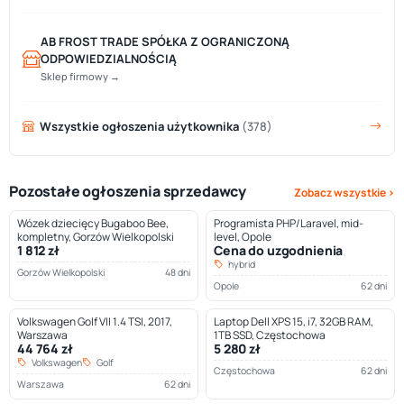
AB FROST TRADE SPÓŁKA Z OGRANICZONĄ
ODPOWIEDZIALNOŚCIĄ
Sklep firmowy →
Wszystkie ogłoszenia użytkownika
(378)
Pozostałe ogłoszenia sprzedawcy
Zobacz wszystkie ›
Wózek dziecięcy Bugaboo Bee,
Programista PHP/Laravel, mid-
kompletny, Gorzów Wielkopolski
level, Opole
1 812 zł
Cena do uzgodnienia
hybrid
Gorzów Wielkopolski
48 dni
Opole
62 dni
Volkswagen Golf VII 1.4 TSI, 2017,
Laptop Dell XPS 15, i7, 32GB RAM,
Warszawa
1TB SSD, Częstochowa
44 764 zł
5 280 zł
Volkswagen
Golf
Częstochowa
62 dni
Warszawa
62 dni