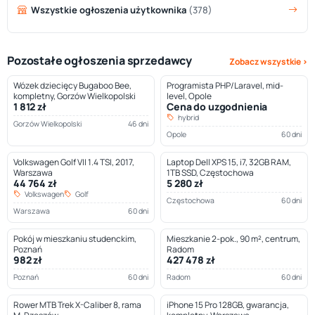
Wszystkie ogłoszenia użytkownika
(378)
Pozostałe ogłoszenia sprzedawcy
Zobacz wszystkie ›
Wózek dziecięcy Bugaboo Bee,
Programista PHP/Laravel, mid-
kompletny, Gorzów Wielkopolski
level, Opole
1 812 zł
Cena do uzgodnienia
hybrid
Gorzów Wielkopolski
46 dni
Opole
60 dni
Volkswagen Golf VII 1.4 TSI, 2017,
Laptop Dell XPS 15, i7, 32GB RAM,
Warszawa
1TB SSD, Częstochowa
44 764 zł
5 280 zł
Volkswagen
Golf
Częstochowa
60 dni
Warszawa
60 dni
Pokój w mieszkaniu studenckim,
Mieszkanie 2-pok., 90 m², centrum,
Poznań
Radom
982 zł
427 478 zł
Poznań
60 dni
Radom
60 dni
Rower MTB Trek X-Caliber 8, rama
iPhone 15 Pro 128GB, gwarancja,