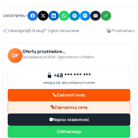
−
UDOSTĘPNIJ
Udostępnij
Drukuj
Zgłoś naruszenie
Przetłumacz
Oferty przykładow…
OF
Sprzedawca od 2026 · Ogłoszenie nr zVRaEnx
+48 *** *** ***
zaloguj się, aby zobaczyć numer
Zadzwoń teraz
Zaproponuj cenę
Napisz wiadomość
WhatsApp