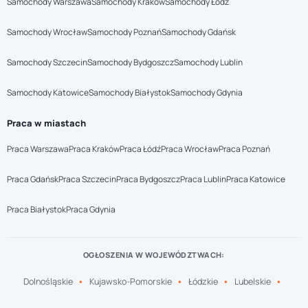
Samochody Warszawa
Samochody Kraków
Samochody Łódź
Samochody Wrocław
Samochody Poznań
Samochody Gdańsk
Samochody Szczecin
Samochody Bydgoszcz
Samochody Lublin
Samochody Katowice
Samochody Białystok
Samochody Gdynia
Praca w miastach
Praca Warszawa
Praca Kraków
Praca Łódź
Praca Wrocław
Praca Poznań
Praca Gdańsk
Praca Szczecin
Praca Bydgoszcz
Praca Lublin
Praca Katowice
Praca Białystok
Praca Gdynia
OGŁOSZENIA W WOJEWÓDZTWACH:
Dolnośląskie
Kujawsko-Pomorskie
Łódzkie
Lubelskie