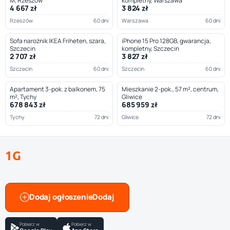
M, Rzeszów
kompletny, Warszawa
4 667 zł
3 824 zł
Rzeszów
60 dni
Warszawa
60 dni
Sofa narożnik IKEA Friheten, szara,
iPhone 15 Pro 128GB, gwarancja,
Szczecin
kompletny, Szczecin
2 707 zł
3 827 zł
Szczecin
60 dni
Szczecin
60 dni
Apartament 3-pok. z balkonem, 75
Mieszkanie 2-pok., 57 m², centrum,
m², Tychy
Gliwice
678 843 zł
685 959 zł
Tychy
72 dni
Gliwice
72 dni
1G
Dodaj ogłoszenie
Pobierz w
Pobierz w