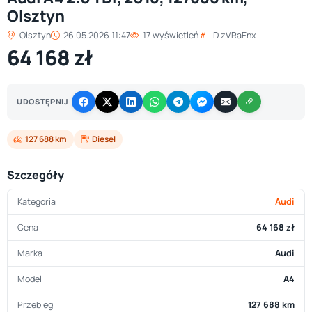
Olsztyn
Olsztyn
26.05.2026 11:47
17 wyświetleń
ID zVRaEnx
64 168 zł
UDOSTĘPNIJ
127 688 km
Diesel
Szczegóły
Kategoria
Audi
Cena
64 168 zł
Marka
Audi
Model
A4
Przebieg
127 688 km