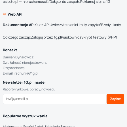
osiedlo.pl — nieruchomości
Dołącz do zespołu
Reklamuj się na 1G
Web API
Dokumentacja API
Klucz API
Uwierzytelnianie
Limity zapytań
Błędy i kody
Od czego zacząć
Zaloguj przez 1g.pl
Piaskownica
Skrypt testowy (PHP)
Kontakt
Damian Dynarowicz
Działalność nierejestrowana
Częstochowa
E-mail: rachunki@1g.pl
Newsletter 1G.pl Insider
Raporty rynkowe, porady, nowości.
Zapisz
Popularne wyszukiwania
Motoryzacja Gdańsk
Antyki i Kolekcje Szczecin