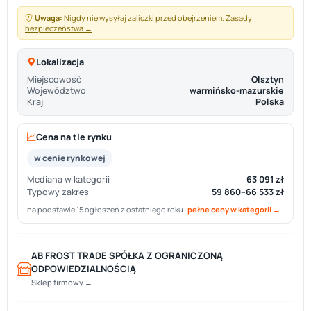
Uwaga:
Nigdy nie wysyłaj zaliczki przed obejrzeniem.
Zasady
bezpieczeństwa →
Lokalizacja
Miejscowość
Olsztyn
Województwo
warmińsko-mazurskie
Kraj
Polska
Cena na tle rynku
w cenie rynkowej
Mediana w kategorii
63 091 zł
Typowy zakres
59 860–66 533 zł
na podstawie 15 ogłoszeń z ostatniego roku ·
pełne ceny w kategorii →
AB FROST TRADE SPÓŁKA Z OGRANICZONĄ
ODPOWIEDZIALNOŚCIĄ
Sklep firmowy →