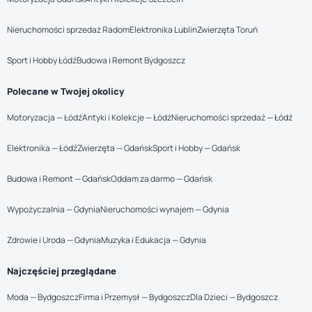
Nieruchomości sprzedaż Radom
Elektronika Lublin
Zwierzęta Toruń
Sport i Hobby Łódź
Budowa i Remont Bydgoszcz
Polecane w Twojej okolicy
Motoryzacja — Łódź
Antyki i Kolekcje — Łódź
Nieruchomości sprzedaż — Łódź
Elektronika — Łódź
Zwierzęta — Gdańsk
Sport i Hobby — Gdańsk
Budowa i Remont — Gdańsk
Oddam za darmo — Gdańsk
Wypożyczalnia — Gdynia
Nieruchomości wynajem — Gdynia
Zdrowie i Uroda — Gdynia
Muzyka i Edukacja — Gdynia
Najczęściej przeglądane
Moda — Bydgoszcz
Firma i Przemysł — Bydgoszcz
Dla Dzieci — Bydgoszcz