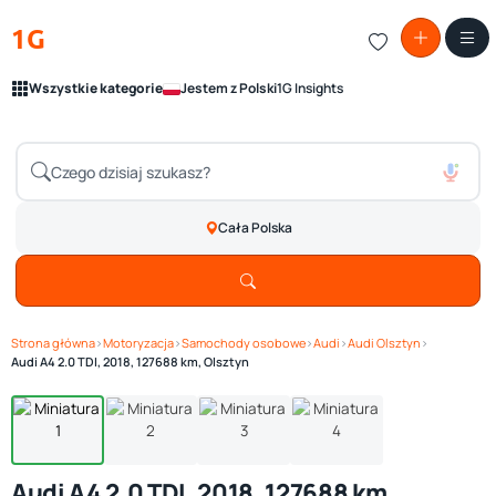
1G
Wszystkie kategorie
Jestem z Polski
1G Insights
Cała Polska
Strona główna
›
Motoryzacja
›
Samochody osobowe
›
Audi
›
Audi Olsztyn
›
Zobacz galerię
1
/ 4
Audi A4 2.0 TDI, 2018, 127688 km, Olsztyn
Audi A4 2.0 TDI, 2018, 127688 km,