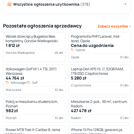
Wszystkie ogłoszenia użytkownika
(378)
Pozostałe ogłoszenia sprzedawcy
Zobacz wszystkie ›
Wózek dziecięcy Bugaboo Bee,
Programista PHP/Laravel, mid-
kompletny, Gorzów Wielkopolski
level, Opole
1 812 zł
Cena do uzgodnienia
hybrid
Gorzów Wielkopolski
46 dni
Opole
61 dni
Volkswagen Golf VII 1.4 TSI, 2017,
Laptop Dell XPS 15, i7, 32GB RAM,
Warszawa
1TB SSD, Częstochowa
44 764 zł
5 280 zł
Volkswagen
Golf
Częstochowa
61 dni
Warszawa
61 dni
Pokój w mieszkaniu studenckim,
Mieszkanie 2-pok., 90 m², centrum,
Poznań
Radom
982 zł
427 478 zł
Poznań
61 dni
Radom
61 dni
Rower MTB Trek X-Caliber 8, rama
iPhone 15 Pro 128GB, gwarancja,