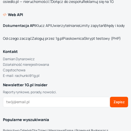
osiedlo.pl — nieruchomości
Dołącz do zespołu
Reklamuj się na 1G
Web API
Dokumentacja API
Klucz API
Uwierzytelnianie
Limity zapytań
Błędy i kody
Od czego zacząć
Zaloguj przez 1g.pl
Piaskownica
Skrypt testowy (PHP)
Kontakt
Damian Dynarowicz
Działalność nierejestrowana
Częstochowa
E-mail: rachunki@1g.pl
Newsletter 1G.pl Insider
Raporty rynkowe, porady, nowości.
Zapisz
Popularne wyszukiwania
Rolnictwo Gdańsk
Dla Dzieci Warszawa
Firma i Przemysł Bydgoszcz