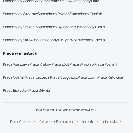
Samochody Warszawa
Samochody Kraków
Samochody Łódź
Samochody Wrocław
Samochody Poznań
Samochody Gdańsk
Samochody Szczecin
Samochody Bydgoszcz
Samochody Lublin
Samochody Katowice
Samochody Białystok
Samochody Gdynia
Praca w miastach
Praca Warszawa
Praca Kraków
Praca Łódź
Praca Wrocław
Praca Poznań
Praca Gdańsk
Praca Szczecin
Praca Bydgoszcz
Praca Lublin
Praca Katowice
Praca Białystok
Praca Gdynia
OGŁOSZENIA W WOJEWÓDZTWACH:
Dolnośląskie
Kujawsko-Pomorskie
Łódzkie
Lubelskie