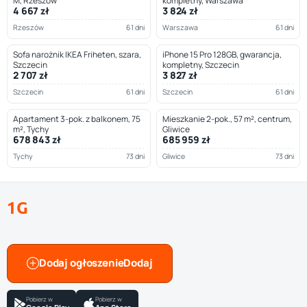
M, Rzeszów
kompletny, Warszawa
4 667 zł
3 824 zł
Rzeszów
61 dni
Warszawa
61 dni
Sofa narożnik IKEA Friheten, szara,
iPhone 15 Pro 128GB, gwarancja,
Szczecin
kompletny, Szczecin
2 707 zł
3 827 zł
Szczecin
61 dni
Szczecin
61 dni
Apartament 3-pok. z balkonem, 75
Mieszkanie 2-pok., 57 m², centrum,
m², Tychy
Gliwice
678 843 zł
685 959 zł
Tychy
73 dni
Gliwice
73 dni
1G
Dodaj ogłoszenie
Pobierz w
Pobierz w