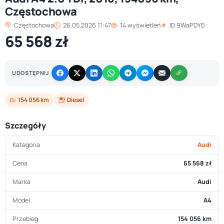
Częstochowa
Częstochowa
26.05.2026 11:47
14 wyświetleń
ID 9WaPDY6
65 568 zł
UDOSTĘPNIJ
154 056 km
Diesel
Szczegóły
Kategoria
Audi
Cena
65 568 zł
Marka
Audi
Model
A4
Przebieg
154 056 km