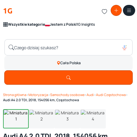
1G
Wszystkie kategorie
Jestem z Polski
1G Insights
Cała Polska
Strona główna
›
Motoryzacja
›
Samochody osobowe
›
Audi
›
Audi Częstochowa
›
Zobacz galerię
1
/ 4
Audi A4 2.0 TDI, 2018, 154056 km, Częstochowa
Audi A4 2.0 TDI, 2018, 154056 km,