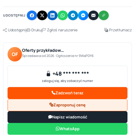
−
UDOSTĘPNIJ
Udostępnij
Drukuj
Zgłoś naruszenie
Przetłumacz
Oferty przykładow…
OF
Sprzedawca od 2026 · Ogłoszenie nr 9WaPDY6
+48 *** *** ***
zaloguj się, aby zobaczyć numer
Zadzwoń teraz
Zaproponuj cenę
Napisz wiadomość
WhatsApp