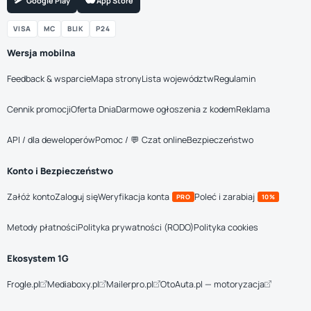
Google Play
App Store
VISA
MC
BLIK
P24
Wersja mobilna
Feedback & wsparcie
Mapa strony
Lista województw
Regulamin
Cennik promocji
Oferta Dnia
Darmowe ogłoszenia z kodem
Reklama
API / dla deweloperów
Pomoc / 💬 Czat online
Bezpieczeństwo
Konto i Bezpieczeństwo
Załóż konto
Zaloguj się
Weryfikacja konta
Poleć i zarabiaj
PRO
10%
Metody płatności
Polityka prywatności (RODO)
Polityka cookies
Ekosystem 1G
Frogle.pl
Mediaboxy.pl
Mailerpro.pl
OtoAuta.pl — motoryzacja