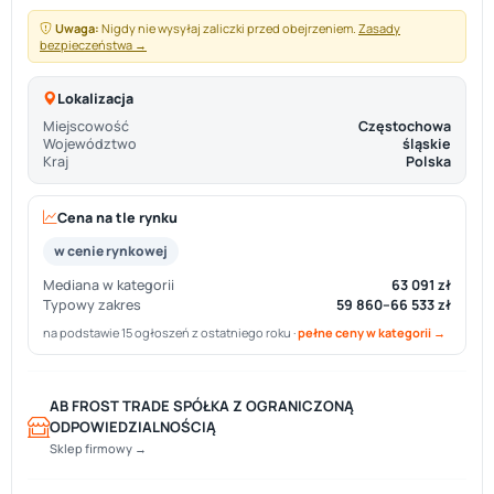
Uwaga:
Nigdy nie wysyłaj zaliczki przed obejrzeniem.
Zasady
bezpieczeństwa →
Lokalizacja
Miejscowość
Częstochowa
Województwo
śląskie
Kraj
Polska
Cena na tle rynku
w cenie rynkowej
Mediana w kategorii
63 091 zł
Typowy zakres
59 860–66 533 zł
na podstawie 15 ogłoszeń z ostatniego roku ·
pełne ceny w kategorii →
AB FROST TRADE SPÓŁKA Z OGRANICZONĄ
ODPOWIEDZIALNOŚCIĄ
Sklep firmowy →