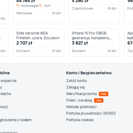
44 764 zł
5 280 zł
98
Częstochowa
Volkswagen
Golf
Częstochowa
61 dni
Po
Warszawa
61 dni
 dni
Sofa narożnik IKEA
iPhone 15 Pro 128GB,
Apa
Friheten, szara, Szczecin
gwarancja, kompletny,
bal
2 707 zł
3 827 zł
67
Szczecin
 dni
Szczecin
61 dni
Szczecin
61 dni
Tyc
bilna
Konto i Bezpieczeństwo
 wsparcie
Załóż konto
ny
Zaloguj się
wództw
Weryfikacja konta
PRO
Poleć i zarabiaj
10%
mocji
Metody płatności
Polityka prywatności (RODO)
głoszenia z kodem
Polityka cookies
deweloperów