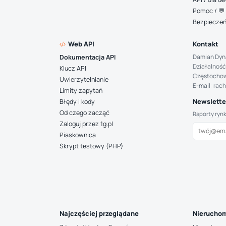
Pomoc / 💬 
Bezpiecze
Web API
Kontakt
Damian Dyn
Dokumentacja API
Działalność
Klucz API
Częstocho
Uwierzytelnianie
E-mail: rac
Limity zapytań
Newsletter
Błędy i kody
Od czego zacząć
Raporty ryn
Zaloguj przez 1g.pl
Piaskownica
Skrypt testowy (PHP)
Najczęściej przeglądane
Nieruchom