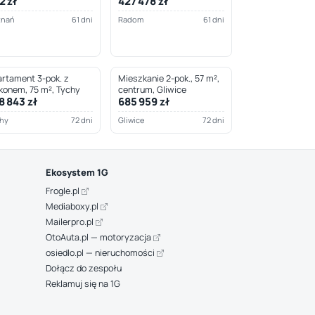
2 zł
427 478 zł
znań
61 dni
Radom
61 dni
rtament 3-pok. z
Mieszkanie 2-pok., 57 m²,
konem, 75 m², Tychy
centrum, Gliwice
8 843 zł
685 959 zł
hy
72 dni
Gliwice
72 dni
Ekosystem 1G
Frogle.pl
Mediaboxy.pl
Mailerpro.pl
OtoAuta.pl — motoryzacja
osiedlo.pl — nieruchomości
Dołącz do zespołu
Reklamuj się na 1G