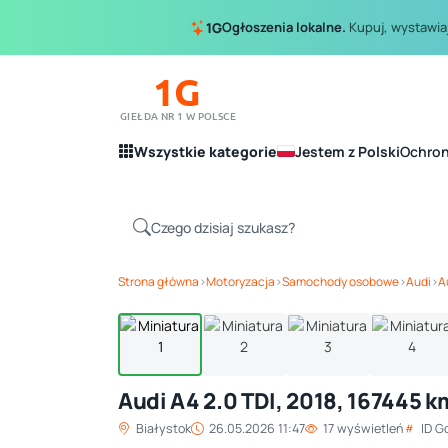
Ogłoszenia lokalne.
Kupuj, wystawiaj
1G
1G
GIEŁDA NR 1 W POLSCE
Wszystkie kategorie
Jestem z Polski
Ochro
Strona główna
›
Motoryzacja
›
Samochody osobowe
›
Audi
›
A
Audi A4 2.0 TDI, 2018, 167445 k
Białystok
26.05.2026 11:47
17 wyświetleń
ID G