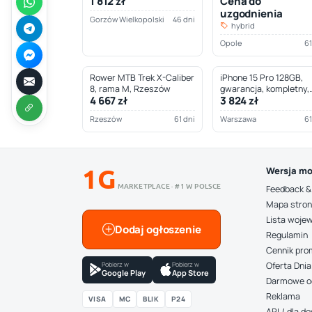
1 812 zł
Cena do
Wielkopolski
uzgodnienia
Gorzów Wielkopolski
46 dni
hybrid
Opole
61
Rower MTB Trek X-Caliber
iPhone 15 Pro 128GB,
8, rama M, Rzeszów
gwarancja, kompletny,
4 667 zł
3 824 zł
Warszawa
Rzeszów
61 dni
Warszawa
61
1G
Wersja mo
MARKETPLACE · #1 W POLSCE
Feedback &
Mapa stro
Lista woje
Dodaj ogłoszenie
Regulamin
Cennik pro
Pobierz w
Pobierz w
Oferta Dnia
Google Play
App Store
Darmowe o
Reklama
VISA
MC
BLIK
P24
API / dla 