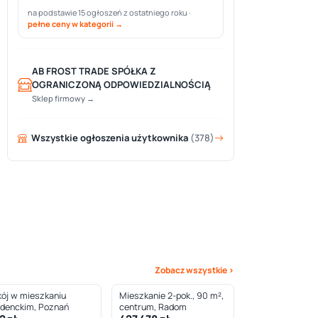
na podstawie 15 ogłoszeń z ostatniego roku ·
pełne ceny w kategorii →
AB FROST TRADE SPÓŁKA Z
OGRANICZONĄ ODPOWIEDZIALNOŚCIĄ
Sklep firmowy →
Wszystkie ogłoszenia użytkownika
(378)
Zobacz wszystkie ›
ój w mieszkaniu
Mieszkanie 2-pok., 90 m²,
udenckim, Poznań
centrum, Radom