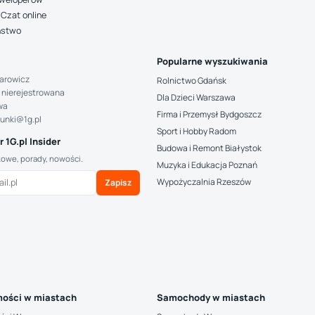
Czat online
ństwo
Popularne wyszukiwania
arowicz
Rolnictwo Gdańsk
 nierejestrowana
Dla Dzieci Warszawa
wa
Firma i Przemysł Bydgoszcz
hunki@1g.pl
Sport i Hobby Radom
 1G.pl Insider
Budowa i Remont Białystok
kowe, porady, nowości.
Muzyka i Edukacja Poznań
Wypożyczalnia Rzeszów
Zapisz
ości w miastach
Samochody w miastach