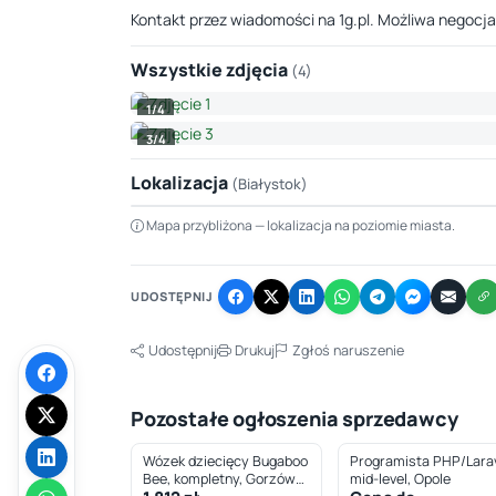
Kontakt przez wiadomości na 1g.pl. Możliwa negocja
Wszystkie zdjęcia
(4)
1/4
3/4
Lokalizacja
(Białystok)
Mapa przybliżona — lokalizacja na poziomie miasta.
+
−
UDOSTĘPNIJ
Udostępnij
Drukuj
Zgłoś naruszenie
Pozostałe ogłoszenia sprzedawcy
Wózek dziecięcy Bugaboo
Programista PHP/Larav
Bee, kompletny, Gorzów
mid-level, Opole