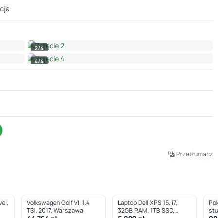
cja.
2/4
4/4
Leaflet
|
© OpenStreetMap © CARTO
Przetłumacz
el,
Volkswagen Golf VII 1.4
Laptop Dell XPS 15, i7,
Pok
TSI, 2017, Warszawa
32GB RAM, 1TB SSD,
st