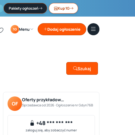
Pakiety ogłoszeń
Kup 1G
Menu
Dodaj ogłoszenie
1G
Szukaj
Oferty przykładow…
OF
Sprzedawca od 2026 · Ogłoszenie nr Gdyn76B
+48 *** *** ***
zaloguj się, aby zobaczyć numer