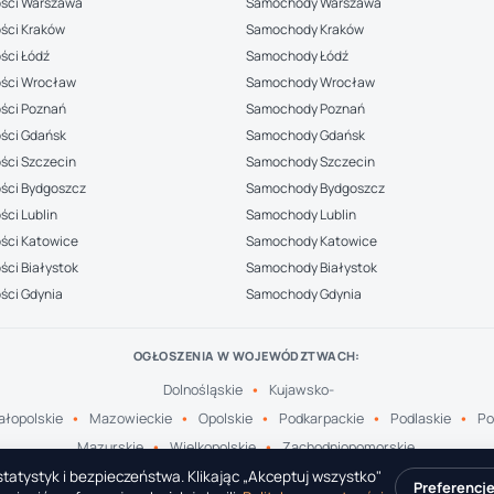
ści Warszawa
Samochody Warszawa
ści Kraków
Samochody Kraków
ści Łódź
Samochody Łódź
ści Wrocław
Samochody Wrocław
ści Poznań
Samochody Poznań
ści Gdańsk
Samochody Gdańsk
ści Szczecin
Samochody Szczecin
ści Bydgoszcz
Samochody Bydgoszcz
ci Lublin
Samochody Lublin
ści Katowice
Samochody Katowice
ci Białystok
Samochody Białystok
ści Gdynia
Samochody Gdynia
OGŁOSZENIA W WOJEWÓDZTWACH:
Dolnośląskie
Kujawsko-
łopolskie
Mazowieckie
Opolskie
Podkarpackie
Podlaskie
Po
Mazurskie
Wielkopolskie
Zachodniopomorskie
tatystyk i bezpieczeństwa. Klikając „Akceptuj wszystko"
Preferencj