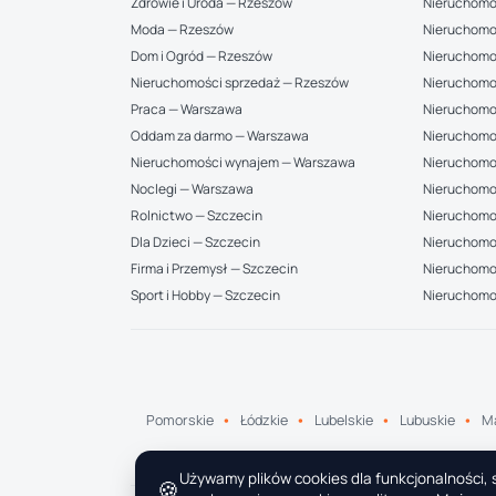
Zdrowie i Uroda — Rzeszów
Nieruchomo
Moda — Rzeszów
Nieruchomo
Dom i Ogród — Rzeszów
Nieruchomo
Nieruchomości sprzedaż — Rzeszów
Nieruchomo
Praca — Warszawa
Nieruchomo
Oddam za darmo — Warszawa
Nieruchomo
Nieruchomości wynajem — Warszawa
Nieruchomo
Noclegi — Warszawa
Nieruchomo
Rolnictwo — Szczecin
Nieruchomoś
Dla Dzieci — Szczecin
Nieruchomo
Firma i Przemysł — Szczecin
Nieruchomoś
Sport i Hobby — Szczecin
Nieruchomo
Pomorskie
Łódzkie
Lubelskie
Lubuskie
Ma
Używamy plików cookies dla funkcjonalności, s
🍪