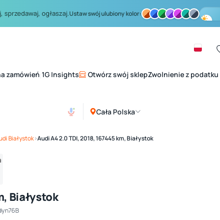
, sprzedawaj, ogłaszaj.
Ustaw swój ulubiony kolor:
na zamówień
1G Insights
Otwórz swój sklep
Zwolnienie z podatku
|
Cała Polska
Zobacz galerię
1
/ 4
udi Białystok
›
Audi A4 2.0 TDI, 2018, 167445 km, Białystok
m, Białystok
dyn76B