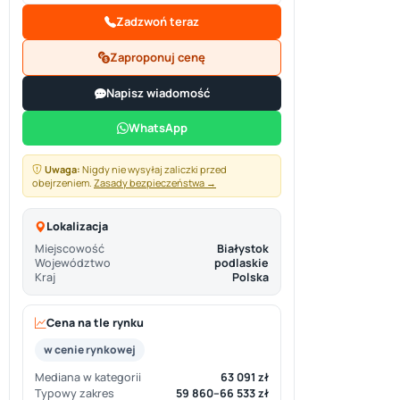
Zadzwoń teraz
Zaproponuj cenę
Napisz wiadomość
WhatsApp
Uwaga:
Nigdy nie wysyłaj zaliczki przed
obejrzeniem.
Zasady bezpieczeństwa →
Lokalizacja
Miejscowość
Białystok
Województwo
podlaskie
Kraj
Polska
Cena na tle rynku
w cenie rynkowej
Mediana w kategorii
63 091 zł
Typowy zakres
59 860–66 533 zł