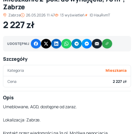
Zabrze
Zabrze
26.05.2026 11:47
13 wyświetleń
ID HauRvmT
2 227 zł
UDOSTĘPNIJ
Szczegóły
Kategoria
Mieszkania
Cena
2 227 zł
Opis
Umeblowane, AGD, dostępne od zaraz.
Lokalizacja: Zabrze.
Kontakt przez wiadomości na 1g.pl. Możliwa negocjacja.