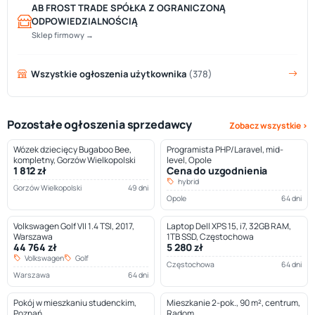
AB FROST TRADE SPÓŁKA Z OGRANICZONĄ
ODPOWIEDZIALNOŚCIĄ
Sklep firmowy →
Wszystkie ogłoszenia użytkownika
(378)
Pozostałe ogłoszenia sprzedawcy
Zobacz wszystkie ›
Wózek dziecięcy Bugaboo Bee,
Programista PHP/Laravel, mid-
kompletny, Gorzów Wielkopolski
level, Opole
1 812 zł
Cena do uzgodnienia
hybrid
Gorzów Wielkopolski
49 dni
Opole
64 dni
Volkswagen Golf VII 1.4 TSI, 2017,
Laptop Dell XPS 15, i7, 32GB RAM,
Warszawa
1TB SSD, Częstochowa
44 764 zł
5 280 zł
Volkswagen
Golf
Częstochowa
64 dni
Warszawa
64 dni
Pokój w mieszkaniu studenckim,
Mieszkanie 2-pok., 90 m², centrum,
Poznań
Radom