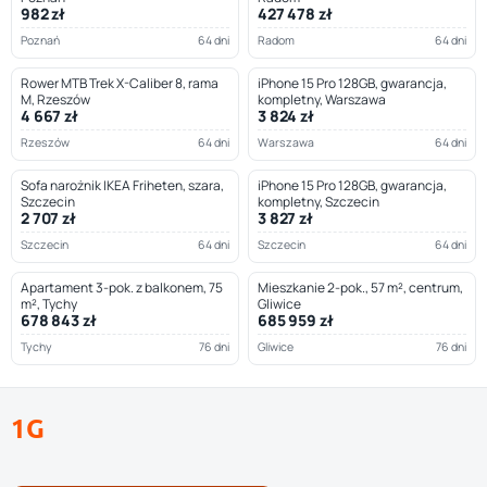
982 zł
427 478 zł
Poznań
64 dni
Radom
64 dni
Rower MTB Trek X-Caliber 8, rama
iPhone 15 Pro 128GB, gwarancja,
M, Rzeszów
kompletny, Warszawa
4 667 zł
3 824 zł
Rzeszów
64 dni
Warszawa
64 dni
Sofa narożnik IKEA Friheten, szara,
iPhone 15 Pro 128GB, gwarancja,
Szczecin
kompletny, Szczecin
2 707 zł
3 827 zł
Szczecin
64 dni
Szczecin
64 dni
Apartament 3-pok. z balkonem, 75
Mieszkanie 2-pok., 57 m², centrum,
m², Tychy
Gliwice
678 843 zł
685 959 zł
Tychy
76 dni
Gliwice
76 dni
1G