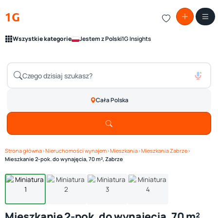
1G
Wszystkie kategorie
Jestem z Polski
1G Insights
Cała Polska
Strona główna
›
Nieruchomości wynajem
›
Mieszkania
›
Mieszkania Zabrze
›
Zobacz galerię
1
/ 4
Mieszkanie 2-pok. do wynajęcia, 70 m², Zabrze
Mieszkanie 2-pok. do wynajęcia, 70 m²,