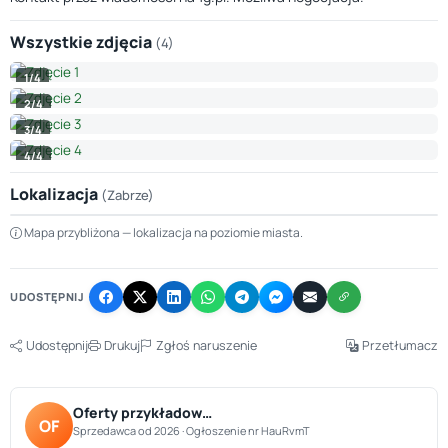
Wszystkie zdjęcia
(4)
1/4
2/4
3/4
4/4
Lokalizacja
(Zabrze)
Leaflet
|
© OpenStreetMap © CARTO
Mapa przybliżona — lokalizacja na poziomie miasta.
+
−
UDOSTĘPNIJ
Udostępnij
Drukuj
Zgłoś naruszenie
Przetłumacz
Oferty przykładow…
OF
Sprzedawca od 2026 · Ogłoszenie nr HauRvmT