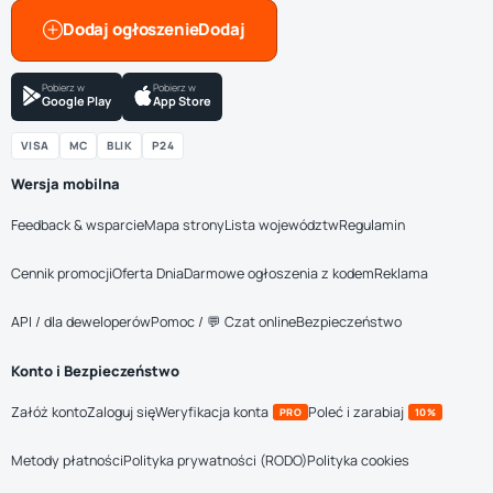
Dodaj ogłoszenie
Pobierz w
Pobierz w
Google Play
App Store
VISA
MC
BLIK
P24
Wersja mobilna
Feedback & wsparcie
Mapa strony
Lista województw
Regulamin
Cennik promocji
Oferta Dnia
Darmowe ogłoszenia z kodem
Reklama
API / dla deweloperów
Pomoc / 💬 Czat online
Bezpieczeństwo
Konto i Bezpieczeństwo
Załóż konto
Zaloguj się
Weryfikacja konta
Poleć i zarabiaj
PRO
10%
Metody płatności
Polityka prywatności (RODO)
Polityka cookies