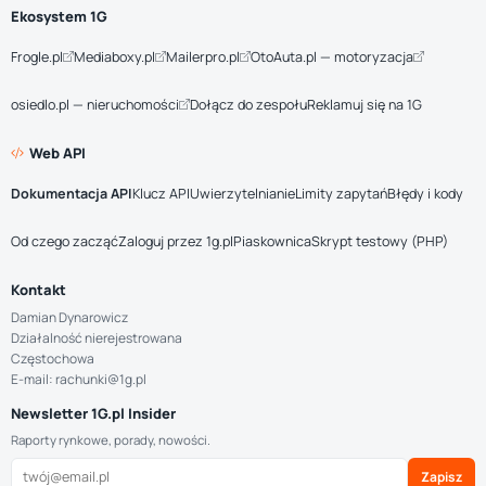
Ekosystem 1G
Frogle.pl
Mediaboxy.pl
Mailerpro.pl
OtoAuta.pl — motoryzacja
osiedlo.pl — nieruchomości
Dołącz do zespołu
Reklamuj się na 1G
Web API
Dokumentacja API
Klucz API
Uwierzytelnianie
Limity zapytań
Błędy i kody
Od czego zacząć
Zaloguj przez 1g.pl
Piaskownica
Skrypt testowy (PHP)
Kontakt
Damian Dynarowicz
Działalność nierejestrowana
Częstochowa
E-mail: rachunki@1g.pl
Newsletter 1G.pl Insider
Raporty rynkowe, porady, nowości.
Zapisz