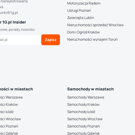
 nierejestrowana
Motoryzacja Radom
wa
Usługi Poznań
hunki@1g.pl
Zwierzęta Lublin
 1G.pl Insider
Nieruchomości sprzedaż Wrocław
kowe, porady, nowości.
Dom i Ogród Kraków
Nieruchomości wynajem Toruń
Zapisz
ości w miastach
Samochody w miastach
ści Warszawa
Samochody Warszawa
ści Kraków
Samochody Kraków
ści Łódź
Samochody Łódź
ści Wrocław
Samochody Wrocław
ści Poznań
Samochody Poznań
ści Gdańsk
Samochody Gdańsk