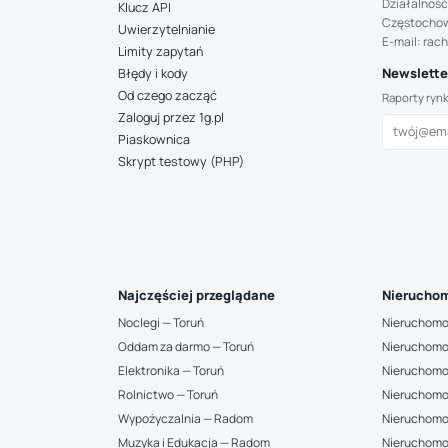
Działalność
Klucz API
Częstocho
Uwierzytelnianie
E-mail: rac
Limity zapytań
Newsletter
Błędy i kody
Od czego zacząć
Raporty ryn
Zaloguj przez 1g.pl
Piaskownica
Skrypt testowy (PHP)
Najczęściej przeglądane
Nieruchom
Noclegi — Toruń
Nieruchomo
Oddam za darmo — Toruń
Nieruchomo
Elektronika — Toruń
Nieruchomo
Rolnictwo — Toruń
Nieruchomo
Wypożyczalnia — Radom
Nieruchomo
Muzyka i Edukacja — Radom
Nieruchomo