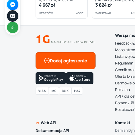
4 667 zł
3 824 zł
Warszawa
Rzeszów
62 dni
Warszawa
62
1G
Wersja mo
MARKETPLACE · #1 W POLSCE
Feedback &
Mapa stro
Lista woje
Dodaj ogłoszenie
Regulamin
Cennik pro
Pobierz w
Pobierz w
Oferta Dnia
Google Play
App Store
Darmowe o
Reklama
VISA
MC
BLIK
P24
API / dla 
Pomoc / 💬 
Bezpiecze
Web API
Kontakt
Damian Dyn
Dokumentacja API