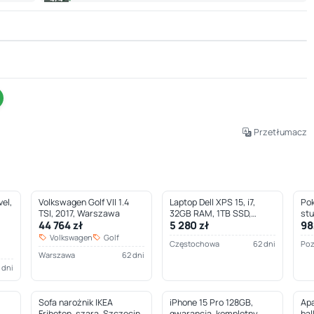
Leaflet
|
© OpenStreetMap © CARTO
Przetłumacz
el,
Volkswagen Golf VII 1.4
Laptop Dell XPS 15, i7,
Pok
TSI, 2017, Warszawa
32GB RAM, 1TB SSD,
st
44 764 zł
5 280 zł
98
Częstochowa
Volkswagen
Golf
Częstochowa
62 dni
Po
Warszawa
62 dni
 dni
Sofa narożnik IKEA
iPhone 15 Pro 128GB,
Apa
Friheten, szara, Szczecin
gwarancja, kompletny,
bal