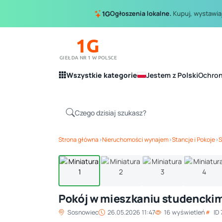
Ogłoszenia lokalne.
Kupuj, wystawiaj
1G
1G
GIEŁDA NR 1 W POLSCE
Wszystkie kategorie
Jestem z Polski
Ochro
Strona główna
›
Nieruchomości wynajem
›
Stancje i Pokoje
›
S
Pokój w mieszkaniu studencki
Sosnowiec
26.05.2026 11:47
16 wyświetleń
ID