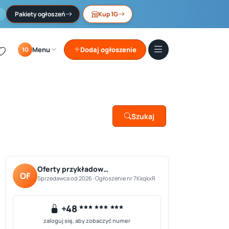
Pakiety ogłoszeń
Kup 1G
Menu
Dodaj ogłoszenie
1G
Szukaj
Oferty przykładow…
OF
Sprzedawca od 2026 · Ogłoszenie nr 7KkqkxR
+48 *** *** ***
zaloguj się, aby zobaczyć numer