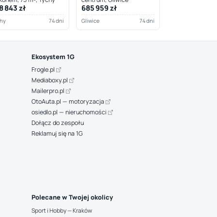
8 843 zł
685 959 zł
hy
74 dni
Gliwice
74 dni
Ekosystem 1G
Frogle.pl
Mediaboxy.pl
Mailerpro.pl
OtoAuta.pl — motoryzacja
osiedlo.pl — nieruchomości
Dołącz do zespołu
Reklamuj się na 1G
Polecane w Twojej okolicy
Sport i Hobby — Kraków