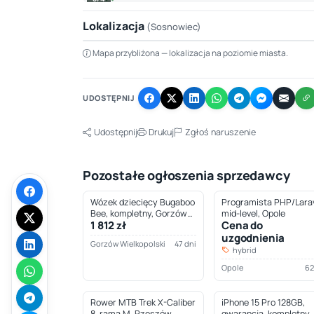
Lokalizacja
(Sosnowiec)
Mapa przybliżona — lokalizacja na poziomie miasta.
+
−
UDOSTĘPNIJ
Udostępnij
Drukuj
Zgłoś naruszenie
Pozostałe ogłoszenia sprzedawcy
Wózek dziecięcy Bugaboo
Programista PHP/Larav
Bee, kompletny, Gorzów
mid-level, Opole
1 812 zł
Cena do
Wielkopolski
uzgodnienia
Gorzów Wielkopolski
47 dni
hybrid
Opole
62
Rower MTB Trek X-Caliber
iPhone 15 Pro 128GB,
8, rama M, Rzeszów
gwarancja, kompletny,