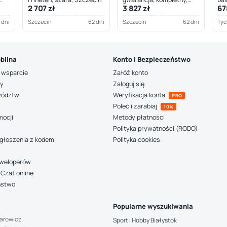
2 707 zł
3 827 zł
67
Szczecin
 dni
Szczecin
62 dni
Szczecin
62 dni
Tyc
bilna
Konto i Bezpieczeństwo
 wsparcie
Załóż konto
ny
Zaloguj się
wództw
Weryfikacja konta
PRO
Poleć i zarabiaj
10%
mocji
Metody płatności
Polityka prywatności (RODO)
głoszenia z kodem
Polityka cookies
deweloperów
Czat online
ństwo
Popularne wyszukiwania
arowicz
Sport i Hobby Białystok