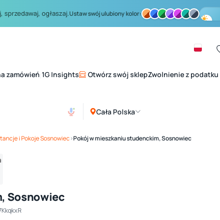
, sprzedawaj, ogłaszaj.
Ustaw swój ulubiony kolor:
na zamówień
1G Insights
Otwórz swój sklep
Zwolnienie z podatku
|
Cała Polska
Zobacz galerię
1
/ 4
tancje i Pokoje Sosnowiec
›
Pokój w mieszkaniu studenckim, Sosnowiec
m, Sosnowiec
 7KkqkxR