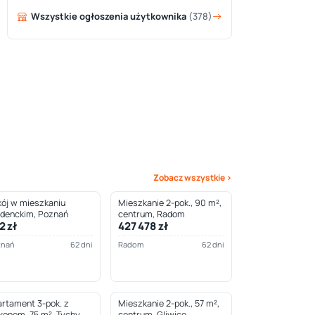
Wszystkie ogłoszenia użytkownika
(378)
Zobacz wszystkie ›
ój w mieszkaniu
Mieszkanie 2-pok., 90 m²,
udenckim, Poznań
centrum, Radom
2 zł
427 478 zł
znań
62 dni
Radom
62 dni
rtament 3-pok. z
Mieszkanie 2-pok., 57 m²,
konem, 75 m², Tychy
centrum, Gliwice