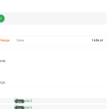
 Pokoje
Cena
1 434 zł
nie.
cja.
2/4
4/4