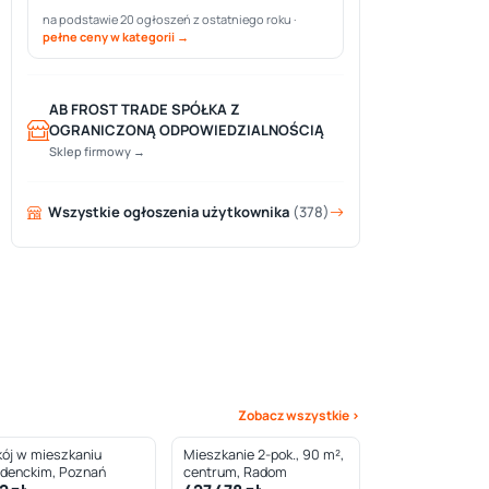
na podstawie 20 ogłoszeń z ostatniego roku ·
pełne ceny w kategorii →
AB FROST TRADE SPÓŁKA Z
OGRANICZONĄ ODPOWIEDZIALNOŚCIĄ
Sklep firmowy →
Wszystkie ogłoszenia użytkownika
(378)
Zobacz wszystkie ›
ój w mieszkaniu
Mieszkanie 2-pok., 90 m²,
udenckim, Poznań
centrum, Radom