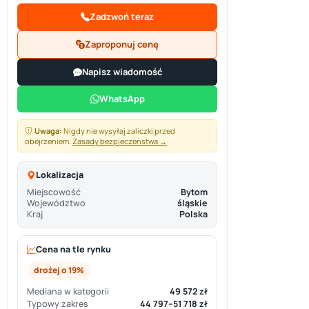
Zadzwoń teraz
Zaproponuj cenę
Napisz wiadomość
WhatsApp
Uwaga:
Nigdy nie wysyłaj zaliczki przed
obejrzeniem.
Zasady bezpieczeństwa →
Lokalizacja
Miejscowość
Bytom
Województwo
śląskie
Kraj
Polska
Cena na tle rynku
drożej o 19%
Mediana w kategorii
49 572 zł
Typowy zakres
44 797–51 718 zł