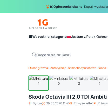
Ogłoszenia lokalne.
Kupuj, wystawiaj
1G
1G
GIEŁDA NR 1 W POLSCE
Wszystkie kategorie
Jestem z Polski
Ochro
Strona główna
›
Motoryzacja
›
Samochody osobowe
›
Skoda
›
Skoda Octavia III 2.0 TDI Ambit
Bytom
26.05.2026 11:47
21 wyświetleń
ID hMw