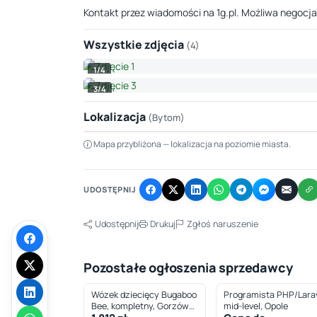
Kontakt przez wiadomości na 1g.pl. Możliwa negocja
Wszystkie zdjęcia
(4)
1/4
3/4
Lokalizacja
(Bytom)
Mapa przybliżona — lokalizacja na poziomie miasta.
+
−
UDOSTĘPNIJ
Udostępnij
Drukuj
Zgłoś naruszenie
Pozostałe ogłoszenia sprzedawcy
Wózek dziecięcy Bugaboo
Programista PHP/Larav
Bee, kompletny, Gorzów
mid-level, Opole