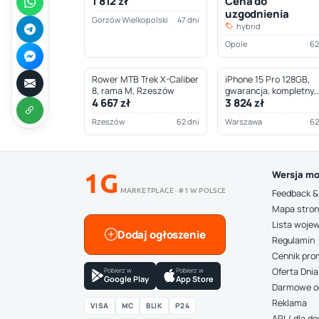
1 812 zł
Cena do
Wielkopolski
uzgodnienia
Gorzów Wielkopolski
47 dni
hybrid
Opole
62
Rower MTB Trek X-Caliber
iPhone 15 Pro 128GB,
8, rama M, Rzeszów
gwarancja, kompletny,
4 667 zł
3 824 zł
Warszawa
Rzeszów
62 dni
Warszawa
62
1G
Wersja mo
MARKETPLACE · #1 W POLSCE
Feedback &
Mapa stro
Lista woje
Dodaj ogłoszenie
Regulamin
Cennik pro
Pobierz w
Pobierz w
Oferta Dnia
Google Play
App Store
Darmowe o
Reklama
VISA
MC
BLIK
P24
API / dla 