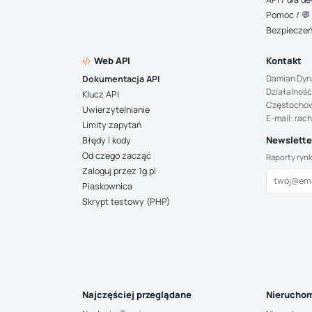
Pomoc / 💬 
Bezpiecze
Web API
Kontakt
Damian Dyn
Dokumentacja API
Działalność
Klucz API
Częstocho
Uwierzytelnianie
E-mail: rac
Limity zapytań
Newsletter
Błędy i kody
Od czego zacząć
Raporty ryn
Zaloguj przez 1g.pl
Piaskownica
Skrypt testowy (PHP)
Najczęściej przeglądane
Nieruchom