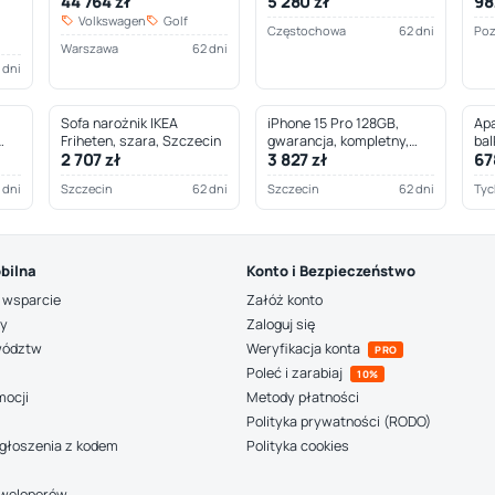
44 764 zł
5 280 zł
98
Częstochowa
Volkswagen
Golf
Częstochowa
62 dni
Po
Warszawa
62 dni
 dni
Sofa narożnik IKEA
iPhone 15 Pro 128GB,
Apa
Friheten, szara, Szczecin
gwarancja, kompletny,
bal
2 707 zł
3 827 zł
67
Szczecin
 dni
Szczecin
62 dni
Szczecin
62 dni
Tyc
bilna
Konto i Bezpieczeństwo
 wsparcie
Załóż konto
ny
Zaloguj się
wództw
Weryfikacja konta
PRO
Poleć i zarabiaj
10%
mocji
Metody płatności
Polityka prywatności (RODO)
głoszenia z kodem
Polityka cookies
deweloperów