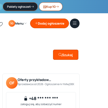
Pakiety ogłoszeń
Kup 1G
Menu
Dodaj ogłoszenie
1G
Szukaj
Oferty przykładow…
OF
Sprzedawca od 2026 · Ogłoszenie nr hMwjS8X
+48 *** *** ***
zaloguj się, aby zobaczyć numer