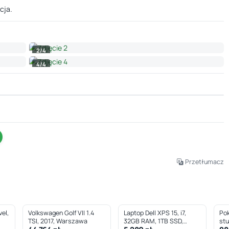
cja.
2/4
4/4
Leaflet
|
© OpenStreetMap © CARTO
Przetłumacz
el,
Volkswagen Golf VII 1.4
Laptop Dell XPS 15, i7,
Pok
TSI, 2017, Warszawa
32GB RAM, 1TB SSD,
st