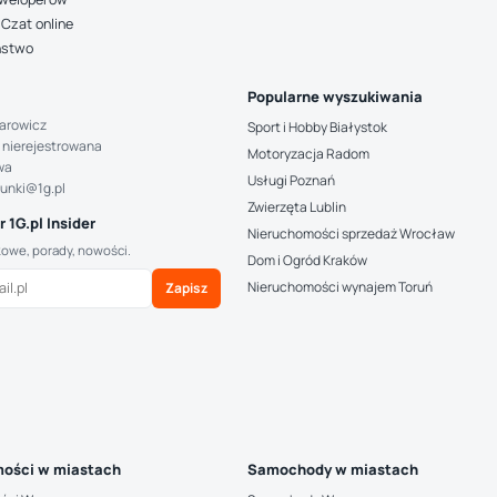
Czat online
ństwo
Popularne wyszukiwania
arowicz
Sport i Hobby Białystok
 nierejestrowana
Motoryzacja Radom
wa
Usługi Poznań
hunki@1g.pl
Zwierzęta Lublin
 1G.pl Insider
Nieruchomości sprzedaż Wrocław
kowe, porady, nowości.
Dom i Ogród Kraków
Nieruchomości wynajem Toruń
Zapisz
ości w miastach
Samochody w miastach