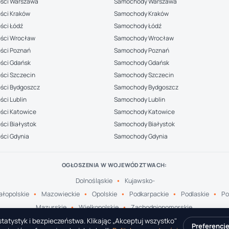
ści Warszawa
Samochody Warszawa
ści Kraków
Samochody Kraków
ści Łódź
Samochody Łódź
ści Wrocław
Samochody Wrocław
ści Poznań
Samochody Poznań
ści Gdańsk
Samochody Gdańsk
ści Szczecin
Samochody Szczecin
ści Bydgoszcz
Samochody Bydgoszcz
ci Lublin
Samochody Lublin
ści Katowice
Samochody Katowice
ci Białystok
Samochody Białystok
ści Gdynia
Samochody Gdynia
OGŁOSZENIA W WOJEWÓDZTWACH:
Dolnośląskie
Kujawsko-
łopolskie
Mazowieckie
Opolskie
Podkarpackie
Podlaskie
Po
Mazurskie
Wielkopolskie
Zachodniopomorskie
tatystyk i bezpieczeństwa. Klikając „Akceptuj wszystko"
Preferencj