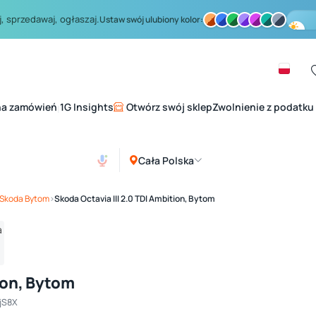
, sprzedawaj, ogłaszaj.
Ustaw swój ulubiony kolor:
na zamówień
1G Insights
Otwórz swój sklep
Zwolnienie z podatku
|
Cała Polska
Zobacz galerię
1
/ 4
Skoda Bytom
›
Skoda Octavia III 2.0 TDI Ambition, Bytom
ion, Bytom
jS8X