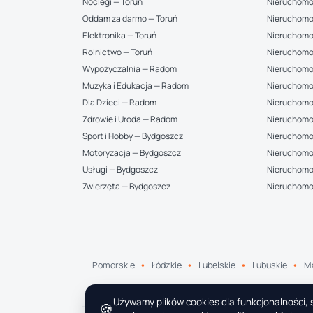
Noclegi — Toruń
Nieruchomo
Oddam za darmo — Toruń
Nieruchomo
Elektronika — Toruń
Nieruchomo
Rolnictwo — Toruń
Nieruchomo
Wypożyczalnia — Radom
Nieruchomo
Muzyka i Edukacja — Radom
Nieruchomo
Dla Dzieci — Radom
Nieruchomo
Zdrowie i Uroda — Radom
Nieruchomo
Sport i Hobby — Bydgoszcz
Nieruchomoś
Motoryzacja — Bydgoszcz
Nieruchomo
Usługi — Bydgoszcz
Nieruchomoś
Zwierzęta — Bydgoszcz
Nieruchomo
Pomorskie
Łódzkie
Lubelskie
Lubuskie
Ma
Używamy plików cookies dla funkcjonalności, s
🍪