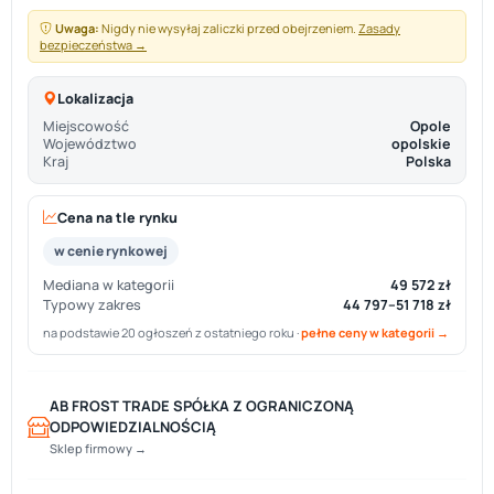
Uwaga:
Nigdy nie wysyłaj zaliczki przed obejrzeniem.
Zasady
bezpieczeństwa →
Lokalizacja
Miejscowość
Opole
Województwo
opolskie
Kraj
Polska
Cena na tle rynku
w cenie rynkowej
Mediana w kategorii
49 572 zł
Typowy zakres
44 797–51 718 zł
na podstawie 20 ogłoszeń z ostatniego roku ·
pełne ceny w kategorii →
AB FROST TRADE SPÓŁKA Z OGRANICZONĄ
ODPOWIEDZIALNOŚCIĄ
Sklep firmowy →