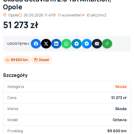
Opole
Opole
26.05.2026 11:47
11 wyświetleń
ID aKccHxZ
51 273 zł
UDOSTĘPNIJ
89 600 km
Diesel
Szczegóły
Kategoria
Skoda
Cena
51 273 zł
Marka
Skoda
Model
Octavia
Przebieg
89 600 km