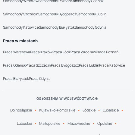
Samochody Wrocław
Samochody Poznań
Samochody Gdańsk
Samochody Szczecin
Samochody Bydgoszcz
Samochody Lublin
Samochody Katowice
Samochody Białystok
Samochody Gdynia
Praca w miastach
Praca Warszawa
Praca Kraków
Praca Łódź
Praca Wrocław
Praca Poznań
Praca Gdańsk
Praca Szczecin
Praca Bydgoszcz
Praca Lublin
Praca Katowice
Praca Białystok
Praca Gdynia
OGŁOSZENIA W WOJEWÓDZTWACH:
Dolnośląskie
Kujawsko-Pomorskie
Łódzkie
Lubelskie
Lubuskie
Małopolskie
Mazowieckie
Opolskie