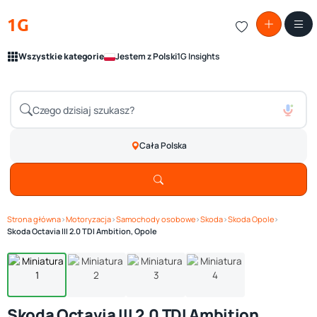
1G
Wszystkie kategorie
Jestem z Polski
1G Insights
Cała Polska
Strona główna
›
Motoryzacja
›
Samochody osobowe
›
Skoda
›
Skoda Opole
›
Zobacz galerię
1
/ 4
Skoda Octavia III 2.0 TDI Ambition, Opole
Skoda Octavia III 2.0 TDI Ambition,