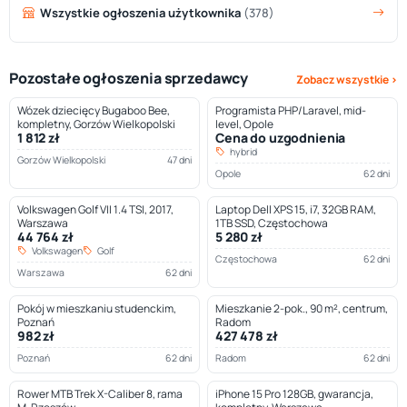
Wszystkie ogłoszenia użytkownika
(378)
Pozostałe ogłoszenia sprzedawcy
Zobacz wszystkie ›
Wózek dziecięcy Bugaboo Bee,
Programista PHP/Laravel, mid-
kompletny, Gorzów Wielkopolski
level, Opole
1 812 zł
Cena do uzgodnienia
hybrid
Gorzów Wielkopolski
47 dni
Opole
62 dni
Volkswagen Golf VII 1.4 TSI, 2017,
Laptop Dell XPS 15, i7, 32GB RAM,
Warszawa
1TB SSD, Częstochowa
44 764 zł
5 280 zł
Volkswagen
Golf
Częstochowa
62 dni
Warszawa
62 dni
Pokój w mieszkaniu studenckim,
Mieszkanie 2-pok., 90 m², centrum,
Poznań
Radom
982 zł
427 478 zł
Poznań
62 dni
Radom
62 dni
Rower MTB Trek X-Caliber 8, rama
iPhone 15 Pro 128GB, gwarancja,