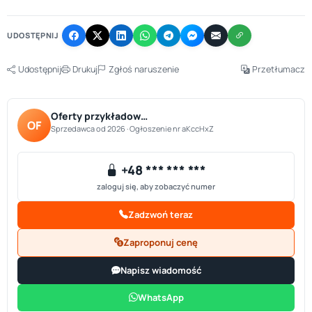
−
UDOSTĘPNIJ
Udostępnij
Drukuj
Zgłoś naruszenie
Przetłumacz
Oferty przykładow…
OF
Sprzedawca od 2026 · Ogłoszenie nr aKccHxZ
+48 *** *** ***
zaloguj się, aby zobaczyć numer
Zadzwoń teraz
Zaproponuj cenę
Napisz wiadomość
WhatsApp