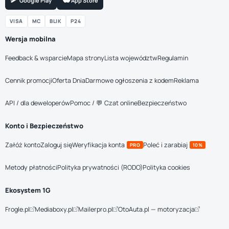
Google Play
App Store
VISA
MC
BLIK
P24
Wersja mobilna
Feedback & wsparcie
Mapa strony
Lista województw
Regulamin
Cennik promocji
Oferta Dnia
Darmowe ogłoszenia z kodem
Reklama
API / dla deweloperów
Pomoc / 💬 Czat online
Bezpieczeństwo
Konto i Bezpieczeństwo
Załóż konto
Zaloguj się
Weryfikacja konta
Poleć i zarabiaj
PRO
10%
Metody płatności
Polityka prywatności (RODO)
Polityka cookies
Ekosystem 1G
Frogle.pl
Mediaboxy.pl
Mailerpro.pl
OtoAuta.pl — motoryzacja