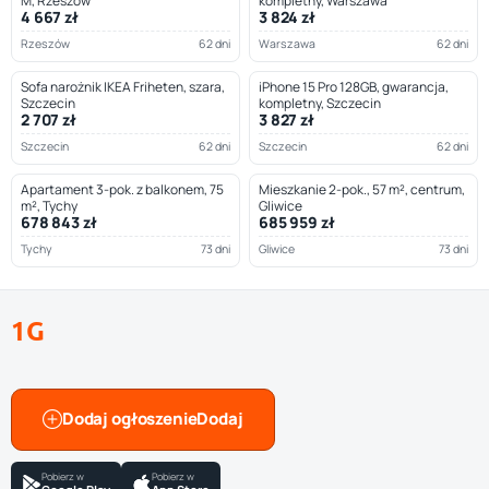
M, Rzeszów
kompletny, Warszawa
4 667 zł
3 824 zł
Rzeszów
62 dni
Warszawa
62 dni
Sofa narożnik IKEA Friheten, szara,
iPhone 15 Pro 128GB, gwarancja,
Szczecin
kompletny, Szczecin
2 707 zł
3 827 zł
Szczecin
62 dni
Szczecin
62 dni
Apartament 3-pok. z balkonem, 75
Mieszkanie 2-pok., 57 m², centrum,
m², Tychy
Gliwice
678 843 zł
685 959 zł
Tychy
73 dni
Gliwice
73 dni
1G
Dodaj ogłoszenie
Pobierz w
Pobierz w