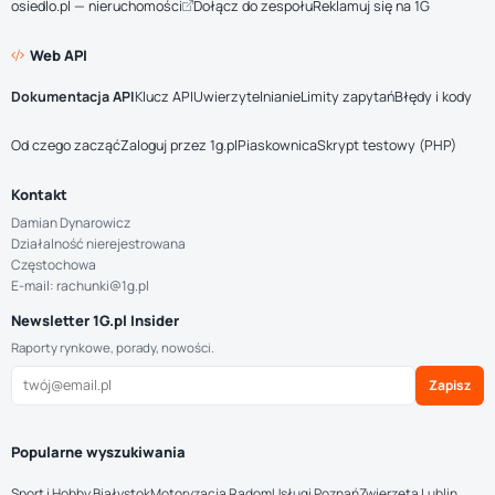
osiedlo.pl — nieruchomości
Dołącz do zespołu
Reklamuj się na 1G
Web API
Dokumentacja API
Klucz API
Uwierzytelnianie
Limity zapytań
Błędy i kody
Od czego zacząć
Zaloguj przez 1g.pl
Piaskownica
Skrypt testowy (PHP)
Kontakt
Damian Dynarowicz
Działalność nierejestrowana
Częstochowa
E-mail: rachunki@1g.pl
Newsletter 1G.pl Insider
Raporty rynkowe, porady, nowości.
Zapisz
Popularne wyszukiwania
Sport i Hobby Białystok
Motoryzacja Radom
Usługi Poznań
Zwierzęta Lublin