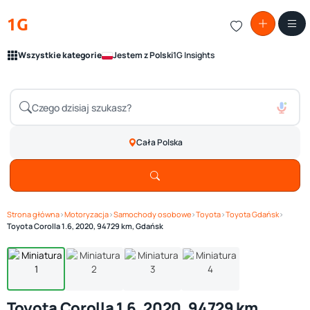
1G
Wszystkie kategorie
Jestem z Polski
1G Insights
Cała Polska
Strona główna
›
Motoryzacja
›
Samochody osobowe
›
Toyota
›
Toyota Gdańsk
›
Zobacz galerię
1
/ 4
Toyota Corolla 1.6, 2020, 94729 km, Gdańsk
Toyota Corolla 1.6, 2020, 94729 km,