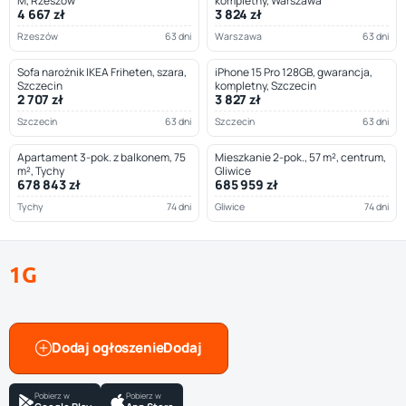
M, Rzeszów
kompletny, Warszawa
4 667 zł
3 824 zł
Rzeszów
63 dni
Warszawa
63 dni
Sofa narożnik IKEA Friheten, szara,
iPhone 15 Pro 128GB, gwarancja,
Szczecin
kompletny, Szczecin
2 707 zł
3 827 zł
Szczecin
63 dni
Szczecin
63 dni
Apartament 3-pok. z balkonem, 75
Mieszkanie 2-pok., 57 m², centrum,
m², Tychy
Gliwice
678 843 zł
685 959 zł
Tychy
74 dni
Gliwice
74 dni
1G
Dodaj ogłoszenie
Pobierz w
Pobierz w