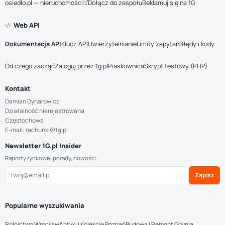
osiedlo.pl — nieruchomości
Dołącz do zespołu
Reklamuj się na 1G
Web API
Dokumentacja API
Klucz API
Uwierzytelnianie
Limity zapytań
Błędy i kody
Od czego zacząć
Zaloguj przez 1g.pl
Piaskownica
Skrypt testowy (PHP)
Kontakt
Damian Dynarowicz
Działalność nierejestrowana
Częstochowa
E-mail: rachunki@1g.pl
Newsletter 1G.pl Insider
Raporty rynkowe, porady, nowości.
Zapisz
Popularne wyszukiwania
Rolnictwo Wrocław
Antyki i Kolekcje Poznań
Budowa i Remont Gdynia