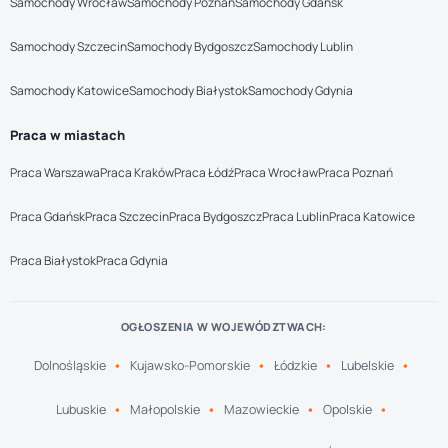
Samochody Wrocław
Samochody Poznań
Samochody Gdańsk
Samochody Szczecin
Samochody Bydgoszcz
Samochody Lublin
Samochody Katowice
Samochody Białystok
Samochody Gdynia
Praca w miastach
Praca Warszawa
Praca Kraków
Praca Łódź
Praca Wrocław
Praca Poznań
Praca Gdańsk
Praca Szczecin
Praca Bydgoszcz
Praca Lublin
Praca Katowice
Praca Białystok
Praca Gdynia
OGŁOSZENIA W WOJEWÓDZTWACH:
Dolnośląskie
Kujawsko-Pomorskie
Łódzkie
Lubelskie
Lubuskie
Małopolskie
Mazowieckie
Opolskie