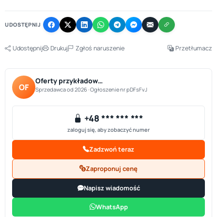
−
UDOSTĘPNIJ
Udostępnij
Drukuj
Zgłoś naruszenie
Przetłumacz
Oferty przykładow…
OF
Sprzedawca od 2026 · Ogłoszenie nr pDFsFvJ
+48 *** *** ***
zaloguj się, aby zobaczyć numer
Zadzwoń teraz
Zaproponuj cenę
Napisz wiadomość
WhatsApp