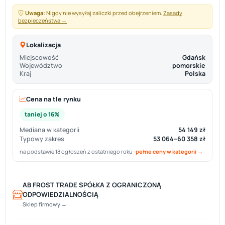
Uwaga:
Nigdy nie wysyłaj zaliczki przed obejrzeniem.
Zasady
bezpieczeństwa →
Lokalizacja
Miejscowość
Gdańsk
Województwo
pomorskie
Kraj
Polska
Cena na tle rynku
taniej o 16%
Mediana w kategorii
54 149 zł
Typowy zakres
53 064–60 358 zł
na podstawie 18 ogłoszeń z ostatniego roku ·
pełne ceny w kategorii →
AB FROST TRADE SPÓŁKA Z OGRANICZONĄ
ODPOWIEDZIALNOŚCIĄ
Sklep firmowy →