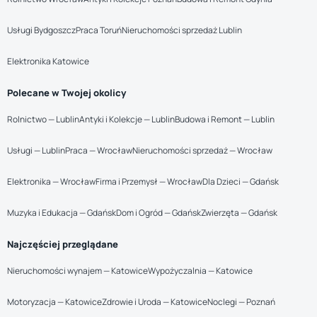
Usługi Bydgoszcz
Praca Toruń
Nieruchomości sprzedaż Lublin
Elektronika Katowice
Polecane w Twojej okolicy
Rolnictwo — Lublin
Antyki i Kolekcje — Lublin
Budowa i Remont — Lublin
Usługi — Lublin
Praca — Wrocław
Nieruchomości sprzedaż — Wrocław
Elektronika — Wrocław
Firma i Przemysł — Wrocław
Dla Dzieci — Gdańsk
Muzyka i Edukacja — Gdańsk
Dom i Ogród — Gdańsk
Zwierzęta — Gdańsk
Najczęściej przeglądane
Nieruchomości wynajem — Katowice
Wypożyczalnia — Katowice
Motoryzacja — Katowice
Zdrowie i Uroda — Katowice
Noclegi — Poznań