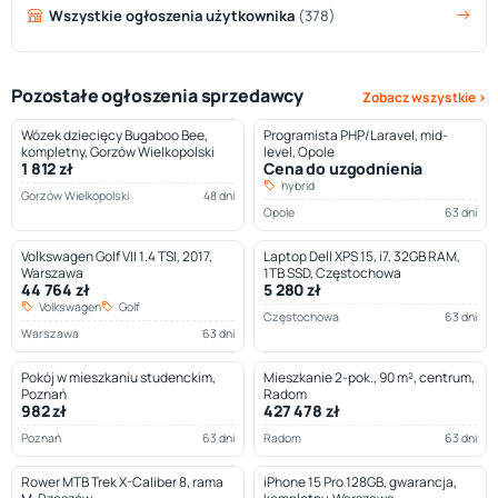
Wszystkie ogłoszenia użytkownika
(378)
Pozostałe ogłoszenia sprzedawcy
Zobacz wszystkie ›
Wózek dziecięcy Bugaboo Bee,
Programista PHP/Laravel, mid-
kompletny, Gorzów Wielkopolski
level, Opole
1 812 zł
Cena do uzgodnienia
hybrid
Gorzów Wielkopolski
48 dni
Opole
63 dni
Volkswagen Golf VII 1.4 TSI, 2017,
Laptop Dell XPS 15, i7, 32GB RAM,
Warszawa
1TB SSD, Częstochowa
44 764 zł
5 280 zł
Volkswagen
Golf
Częstochowa
63 dni
Warszawa
63 dni
Pokój w mieszkaniu studenckim,
Mieszkanie 2-pok., 90 m², centrum,
Poznań
Radom
982 zł
427 478 zł
Poznań
63 dni
Radom
63 dni
Rower MTB Trek X-Caliber 8, rama
iPhone 15 Pro 128GB, gwarancja,