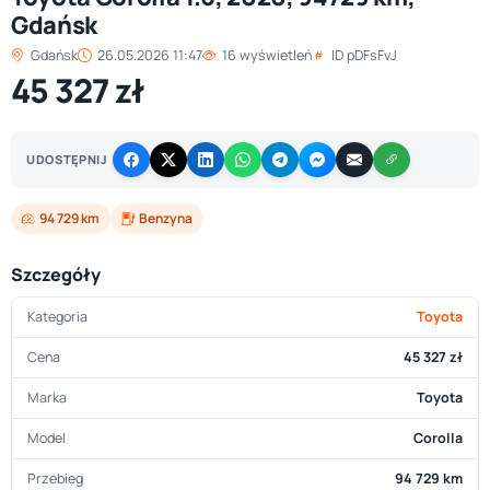
Gdańsk
Gdańsk
26.05.2026 11:47
16 wyświetleń
ID pDFsFvJ
45 327 zł
UDOSTĘPNIJ
94 729 km
Benzyna
Szczegóły
Kategoria
Toyota
Cena
45 327 zł
Marka
Toyota
Model
Corolla
Przebieg
94 729 km