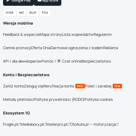
Google Play
App Store
VISA
MC
BLIK
P24
Wersja mobilna
Feedback & wsparcie
Mapa strony
Lista województw
Regulamin
Cennik promocji
Oferta Dnia
Darmowe ogłoszenia z kodem
Reklama
API / dla deweloperów
Pomoc / 💬 Czat online
Bezpieczeństwo
Konto i Bezpieczeństwo
Załóż konto
Zaloguj się
Weryfikacja konta
Poleć i zarabiaj
PRO
10%
Metody płatności
Polityka prywatności (RODO)
Polityka cookies
Ekosystem 1G
Frogle.pl
Mediaboxy.pl
Mailerpro.pl
OtoAuta.pl — motoryzacja