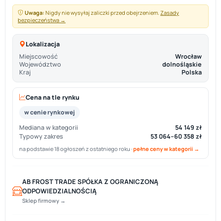
Uwaga:
Nigdy nie wysyłaj zaliczki przed obejrzeniem.
Zasady
bezpieczeństwa →
Lokalizacja
Miejscowość
Wrocław
Województwo
dolnośląskie
Kraj
Polska
Cena na tle rynku
w cenie rynkowej
Mediana w kategorii
54 149 zł
Typowy zakres
53 064–60 358 zł
na podstawie 18 ogłoszeń z ostatniego roku ·
pełne ceny w kategorii →
AB FROST TRADE SPÓŁKA Z OGRANICZONĄ
ODPOWIEDZIALNOŚCIĄ
Sklep firmowy →