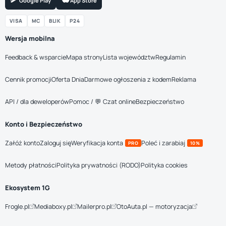
Google Play
App Store
VISA
MC
BLIK
P24
Wersja mobilna
Feedback & wsparcie
Mapa strony
Lista województw
Regulamin
Cennik promocji
Oferta Dnia
Darmowe ogłoszenia z kodem
Reklama
API / dla deweloperów
Pomoc / 💬 Czat online
Bezpieczeństwo
Konto i Bezpieczeństwo
Załóż konto
Zaloguj się
Weryfikacja konta
Poleć i zarabiaj
PRO
10%
Metody płatności
Polityka prywatności (RODO)
Polityka cookies
Ekosystem 1G
Frogle.pl
Mediaboxy.pl
Mailerpro.pl
OtoAuta.pl — motoryzacja