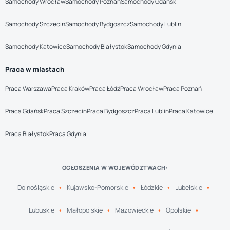
Samochody Wrocław
Samochody Poznań
Samochody Gdańsk
Samochody Szczecin
Samochody Bydgoszcz
Samochody Lublin
Samochody Katowice
Samochody Białystok
Samochody Gdynia
Praca w miastach
Praca Warszawa
Praca Kraków
Praca Łódź
Praca Wrocław
Praca Poznań
Praca Gdańsk
Praca Szczecin
Praca Bydgoszcz
Praca Lublin
Praca Katowice
Praca Białystok
Praca Gdynia
OGŁOSZENIA W WOJEWÓDZTWACH:
Dolnośląskie
Kujawsko-Pomorskie
Łódzkie
Lubelskie
Lubuskie
Małopolskie
Mazowieckie
Opolskie