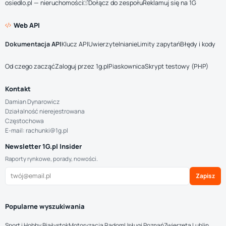
osiedlo.pl — nieruchomości
Dołącz do zespołu
Reklamuj się na 1G
Web API
Dokumentacja API
Klucz API
Uwierzytelnianie
Limity zapytań
Błędy i kody
Od czego zacząć
Zaloguj przez 1g.pl
Piaskownica
Skrypt testowy (PHP)
Kontakt
Damian Dynarowicz
Działalność nierejestrowana
Częstochowa
E-mail: rachunki@1g.pl
Newsletter 1G.pl Insider
Raporty rynkowe, porady, nowości.
Zapisz
Popularne wyszukiwania
Sport i Hobby Białystok
Motoryzacja Radom
Usługi Poznań
Zwierzęta Lublin