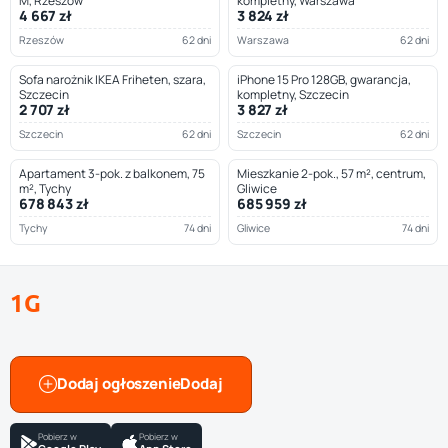
M, Rzeszów
kompletny, Warszawa
4 667 zł
3 824 zł
Rzeszów
62 dni
Warszawa
62 dni
Sofa narożnik IKEA Friheten, szara,
iPhone 15 Pro 128GB, gwarancja,
Szczecin
kompletny, Szczecin
2 707 zł
3 827 zł
Szczecin
62 dni
Szczecin
62 dni
Apartament 3-pok. z balkonem, 75
Mieszkanie 2-pok., 57 m², centrum,
m², Tychy
Gliwice
678 843 zł
685 959 zł
Tychy
74 dni
Gliwice
74 dni
1G
Dodaj ogłoszenie
Pobierz w
Pobierz w