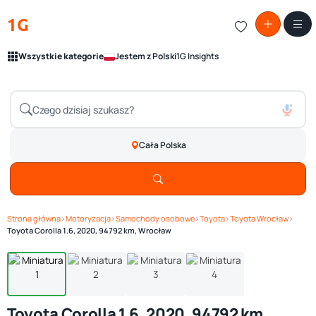
1G
Wszystkie kategorie
Jestem z Polski
1G Insights
Cała Polska
Strona główna
›
Motoryzacja
›
Samochody osobowe
›
Toyota
›
Toyota Wrocław
›
Zobacz galerię
1
/ 4
Toyota Corolla 1.6, 2020, 94792 km, Wrocław
Toyota Corolla 1.6, 2020, 94792 km,