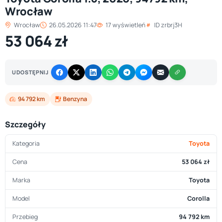
Wrocław
Wrocław
26.05.2026 11:47
17 wyświetleń
ID zrbrj3H
53 064 zł
UDOSTĘPNIJ
94 792 km
Benzyna
Szczegóły
Kategoria
Toyota
Cena
53 064 zł
Marka
Toyota
Model
Corolla
Przebieg
94 792 km