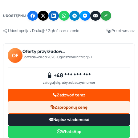
−
UDOSTĘPNIJ
Udostępnij
Drukuj
Zgłoś naruszenie
Przetłumacz
Oferty przykładow…
OF
Sprzedawca od 2026 · Ogłoszenie nr zrbrj3H
+48 *** *** ***
zaloguj się, aby zobaczyć numer
Zadzwoń teraz
Zaproponuj cenę
Napisz wiadomość
WhatsApp