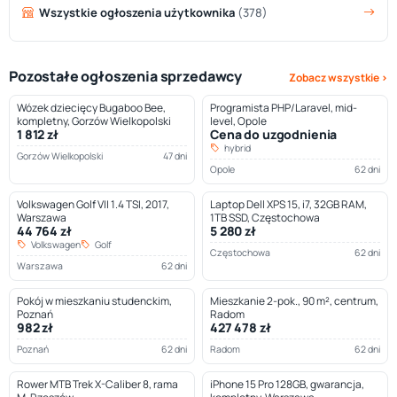
Wszystkie ogłoszenia użytkownika
(378)
Pozostałe ogłoszenia sprzedawcy
Zobacz wszystkie ›
Wózek dziecięcy Bugaboo Bee,
Programista PHP/Laravel, mid-
kompletny, Gorzów Wielkopolski
level, Opole
1 812 zł
Cena do uzgodnienia
hybrid
Gorzów Wielkopolski
47 dni
Opole
62 dni
Volkswagen Golf VII 1.4 TSI, 2017,
Laptop Dell XPS 15, i7, 32GB RAM,
Warszawa
1TB SSD, Częstochowa
44 764 zł
5 280 zł
Volkswagen
Golf
Częstochowa
62 dni
Warszawa
62 dni
Pokój w mieszkaniu studenckim,
Mieszkanie 2-pok., 90 m², centrum,
Poznań
Radom
982 zł
427 478 zł
Poznań
62 dni
Radom
62 dni
Rower MTB Trek X-Caliber 8, rama
iPhone 15 Pro 128GB, gwarancja,