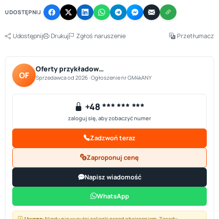
UDOSTĘPNIJ
Udostępnij
Drukuj
Zgłoś naruszenie
Przetłumacz
Oferty przykładow…
OF
Sprzedawca od 2026 · Ogłoszenie nr GM4kANY
+48 *** *** ***
zaloguj się, aby zobaczyć numer
Zadzwoń teraz
Zaproponuj cenę
Napisz wiadomość
WhatsApp
Uwaga:
Nigdy nie wysyłaj zaliczki przed obejrzeniem.
Zasady