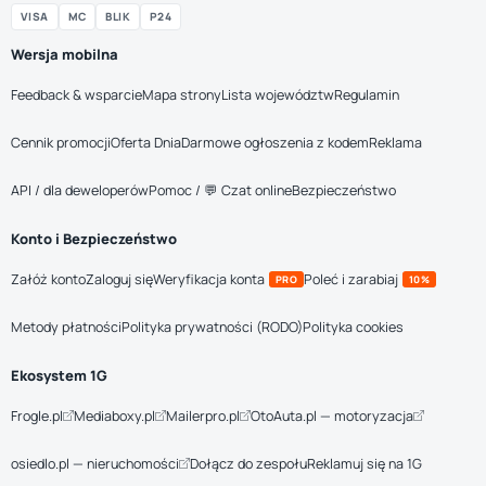
VISA
MC
BLIK
P24
Wersja mobilna
Feedback & wsparcie
Mapa strony
Lista województw
Regulamin
Cennik promocji
Oferta Dnia
Darmowe ogłoszenia z kodem
Reklama
API / dla deweloperów
Pomoc / 💬 Czat online
Bezpieczeństwo
Konto i Bezpieczeństwo
Załóż konto
Zaloguj się
Weryfikacja konta
Poleć i zarabiaj
PRO
10%
Metody płatności
Polityka prywatności (RODO)
Polityka cookies
Ekosystem 1G
Frogle.pl
Mediaboxy.pl
Mailerpro.pl
OtoAuta.pl — motoryzacja
osiedlo.pl — nieruchomości
Dołącz do zespołu
Reklamuj się na 1G