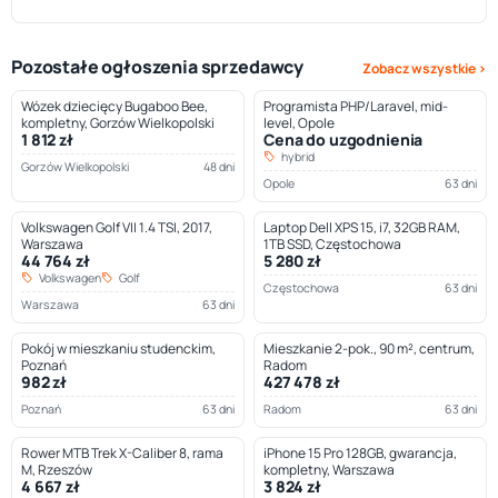
Pozostałe ogłoszenia sprzedawcy
Zobacz wszystkie ›
Wózek dziecięcy Bugaboo Bee,
Programista PHP/Laravel, mid-
kompletny, Gorzów Wielkopolski
level, Opole
1 812 zł
Cena do uzgodnienia
hybrid
Gorzów Wielkopolski
48 dni
Opole
63 dni
Volkswagen Golf VII 1.4 TSI, 2017,
Laptop Dell XPS 15, i7, 32GB RAM,
Warszawa
1TB SSD, Częstochowa
44 764 zł
5 280 zł
Volkswagen
Golf
Częstochowa
63 dni
Warszawa
63 dni
Pokój w mieszkaniu studenckim,
Mieszkanie 2-pok., 90 m², centrum,
Poznań
Radom
982 zł
427 478 zł
Poznań
63 dni
Radom
63 dni
Rower MTB Trek X-Caliber 8, rama
iPhone 15 Pro 128GB, gwarancja,
M, Rzeszów
kompletny, Warszawa
4 667 zł
3 824 zł