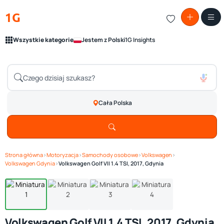
1G
Wszystkie kategorie
Jestem z Polski
1G Insights
Cała Polska
Strona główna
›
Motoryzacja
›
Samochody osobowe
›
Volkswagen
›
Zobacz galerię
1
/ 4
Volkswagen Gdynia
›
Volkswagen Golf VII 1.4 TSI, 2017, Gdynia
Volkswagen Golf VII 1.4 TSI, 2017, Gdynia