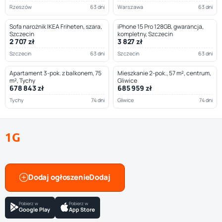
Rzeszów
63 dni
Warszawa
63 dni
Sofa narożnik IKEA Friheten, szara,
iPhone 15 Pro 128GB, gwarancja,
Szczecin
kompletny, Szczecin
2 707 zł
3 827 zł
Szczecin
63 dni
Szczecin
63 dni
Apartament 3-pok. z balkonem, 75
Mieszkanie 2-pok., 57 m², centrum,
m², Tychy
Gliwice
678 843 zł
685 959 zł
Tychy
74 dni
Gliwice
74 dni
1G
Dodaj ogłoszenie
Pobierz w
Pobierz w
Google Play
App Store