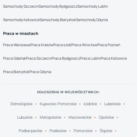
Samochody Szczecin
Samochody Bydgoszcz
Samochody Lublin
Samochody Katowice
Samochody Białystok
Samochody Gdynia
Praca w miastach
Praca Warszawa
Praca Kraków
Praca Łódź
Praca Wrocław
Praca Poznań
Praca Gdańsk
Praca Szczecin
Praca Bydgoszcz
Praca Lublin
Praca Katowice
Praca Białystok
Praca Gdynia
OGŁOSZENIA W WOJEWÓDZTWACH:
Dolnośląskie
Kujawsko-Pomorskie
Łódzkie
Lubelskie
Lubuskie
Małopolskie
Mazowieckie
Opolskie
Podkarpackie
Podlaskie
Pomorskie
Śląskie