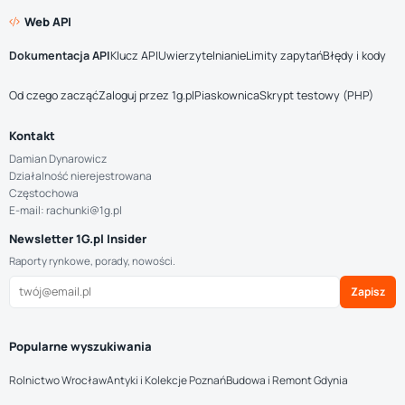
Web API
Dokumentacja API
Klucz API
Uwierzytelnianie
Limity zapytań
Błędy i kody
Od czego zacząć
Zaloguj przez 1g.pl
Piaskownica
Skrypt testowy (PHP)
Kontakt
Damian Dynarowicz
Działalność nierejestrowana
Częstochowa
E-mail: rachunki@1g.pl
Newsletter 1G.pl Insider
Raporty rynkowe, porady, nowości.
Zapisz
Popularne wyszukiwania
Rolnictwo Wrocław
Antyki i Kolekcje Poznań
Budowa i Remont Gdynia