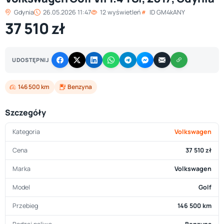
Gdynia
26.05.2026 11:47
12 wyświetleń
ID GM4kANY
37 510 zł
UDOSTĘPNIJ
146 500 km
Benzyna
Szczegóły
Kategoria
Volkswagen
Cena
37 510 zł
Marka
Volkswagen
Model
Golf
Przebieg
146 500 km