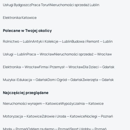
Usługi Bydgoszcz
Praca Toruń
Nieruchomości sprzedaż Lublin
Elektronika Katowice
Polecane w Twojej okolicy
Rolnictwo — Lublin
Antyki i Kolekcje — Lublin
Budowa i Remont — Lublin
Usługi — Lublin
Praca — Wrocław
Nieruchomości sprzedaż — Wrocław
Elektronika — Wrocław
Firma i Przemysł — Wrocław
Dla Dzieci — Gdańsk
Muzyka i Edukacja — Gdańsk
Dom i Ogród — Gdańsk
Zwierzęta — Gdańsk
Najczęściej przeglądane
Nieruchomości wynajem — Katowice
Wypożyczalnia — Katowice
Motoryzacja — Katowice
Zdrowie i Uroda — Katowice
Noclegi — Poznań
Moda — Poznań
Oddam za darmo — Poznań
Sport i Hobby — Poznań