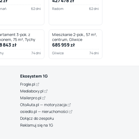
2 zł
427 478 zł
znań
62 dni
Radom
62 dni
rtament 3-pok. z
Mieszkanie 2-pok., 57 m²,
konem, 75 m², Tychy
centrum, Gliwice
8 843 zł
685 959 zł
hy
74 dni
Gliwice
74 dni
Ekosystem 1G
Frogle.pl
Mediaboxy.pl
Mailerpro.pl
OtoAuta.pl — motoryzacja
osiedlo.pl — nieruchomości
Dołącz do zespołu
Reklamuj się na 1G