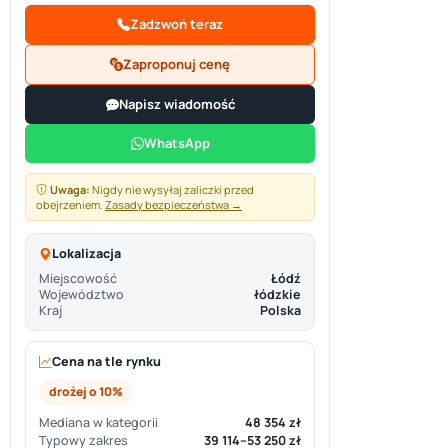
Zadzwoń teraz
Zaproponuj cenę
Napisz wiadomość
WhatsApp
Uwaga:
Nigdy nie wysyłaj zaliczki przed
obejrzeniem.
Zasady bezpieczeństwa →
Lokalizacja
Miejscowość
Łódź
Województwo
łódzkie
Kraj
Polska
Cena na tle rynku
drożej o 10%
Mediana w kategorii
48 354 zł
Typowy zakres
39 114–53 250 zł