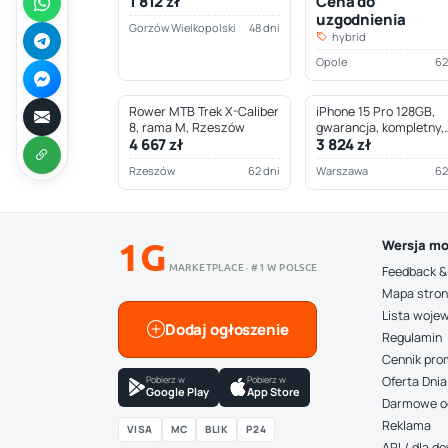
1 812 zł
Cena do
Wielkopolski
uzgodnienia
Gorzów Wielkopolski
48 dni
hybrid
Opole
62
Rower MTB Trek X-Caliber
iPhone 15 Pro 128GB,
8, rama M, Rzeszów
gwarancja, kompletny,
4 667 zł
3 824 zł
Warszawa
Rzeszów
62 dni
Warszawa
62
1G
Wersja mo
MARKETPLACE · #1 W POLSCE
Feedback &
Mapa stro
Lista woje
Dodaj ogłoszenie
Regulamin
Cennik pro
Pobierz w
Pobierz w
Oferta Dnia
Google Play
App Store
Darmowe o
Reklama
VISA
MC
BLIK
P24
API / dla 