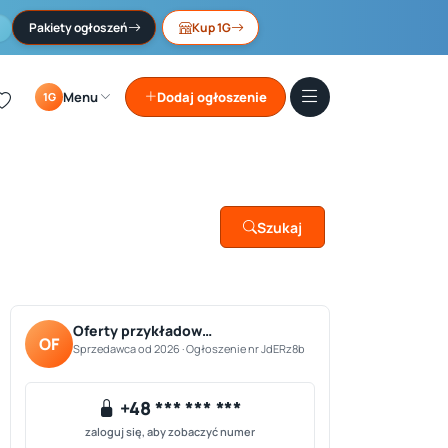
Pakiety ogłoszeń
Kup 1G
Menu
Dodaj ogłoszenie
1G
Szukaj
Oferty przykładow…
OF
Sprzedawca od 2026 · Ogłoszenie nr JdERz8b
+48 *** *** ***
zaloguj się, aby zobaczyć numer