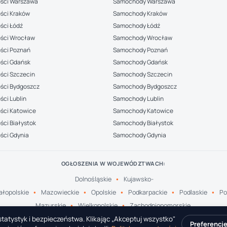
ści Warszawa
Samochody Warszawa
ści Kraków
Samochody Kraków
ści Łódź
Samochody Łódź
ści Wrocław
Samochody Wrocław
ści Poznań
Samochody Poznań
ści Gdańsk
Samochody Gdańsk
ści Szczecin
Samochody Szczecin
ści Bydgoszcz
Samochody Bydgoszcz
ci Lublin
Samochody Lublin
ści Katowice
Samochody Katowice
ci Białystok
Samochody Białystok
ści Gdynia
Samochody Gdynia
OGŁOSZENIA W WOJEWÓDZTWACH:
Dolnośląskie
Kujawsko-
łopolskie
Mazowieckie
Opolskie
Podkarpackie
Podlaskie
Po
Mazurskie
Wielkopolskie
Zachodniopomorskie
tatystyk i bezpieczeństwa. Klikając „Akceptuj wszystko"
Preferencj