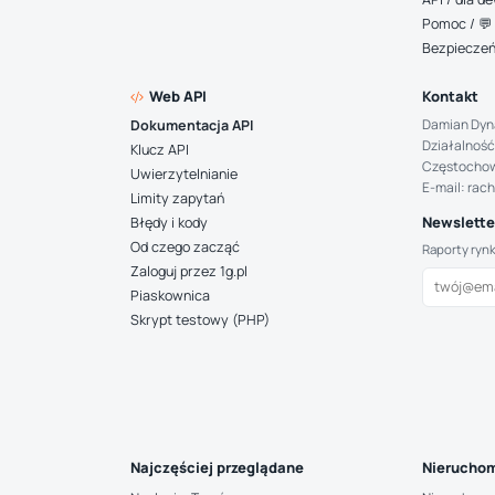
Pomoc / 💬 
Bezpiecze
Web API
Kontakt
Damian Dyn
Dokumentacja API
Działalność
Klucz API
Częstocho
Uwierzytelnianie
E-mail: rac
Limity zapytań
Newsletter
Błędy i kody
Od czego zacząć
Raporty ryn
Zaloguj przez 1g.pl
Piaskownica
Skrypt testowy (PHP)
Najczęściej przeglądane
Nieruchom