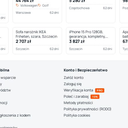
44 764 zł
5 280 zł
98
Częstochowa
Volkswagen
Golf
Częstochowa
62 dni
Po
Warszawa
62 dni
 dni
Sofa narożnik IKEA
iPhone 15 Pro 128GB,
Apa
Friheten, szara, Szczecin
gwarancja, kompletny,
bal
2 707 zł
3 827 zł
67
Szczecin
 dni
Szczecin
62 dni
Szczecin
62 dni
Tyc
bilna
Konto i Bezpieczeństwo
 wsparcie
Załóż konto
ny
Zaloguj się
wództw
Weryfikacja konta
PRO
Poleć i zarabiaj
10%
mocji
Metody płatności
Polityka prywatności (RODO)
głoszenia z kodem
Polityka cookies
deweloperów