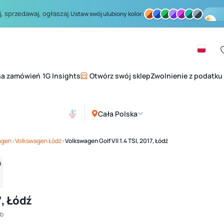
, sprzedawaj, ogłaszaj.
Ustaw swój ulubiony kolor:
na zamówień
1G Insights
Otwórz swój sklep
Zwolnienie z podatku
|
Cała Polska
Zobacz galerię
1
/ 4
agen
›
Volkswagen Łódź
›
Volkswagen Golf VII 1.4 TSI, 2017, Łódź
7, Łódź
8b