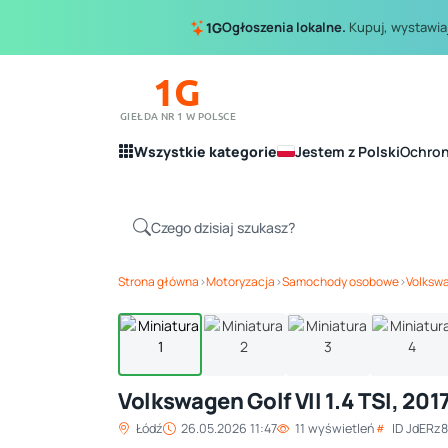
Ogłoszenia lokalne.
Kupuj, wystawiaj
1G
1G
GIEŁDA NR 1 W POLSCE
Wszystkie kategorie
Jestem z Polski
Ochro
Strona główna
›
Motoryzacja
›
Samochody osobowe
›
Volksw
Volkswagen Golf VII 1.4 TSI, 201
Łódź
26.05.2026 11:47
11 wyświetleń
ID JdERz