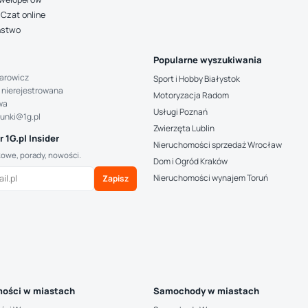
Czat online
ństwo
Popularne wyszukiwania
arowicz
Sport i Hobby Białystok
 nierejestrowana
Motoryzacja Radom
wa
Usługi Poznań
hunki@1g.pl
Zwierzęta Lublin
 1G.pl Insider
Nieruchomości sprzedaż Wrocław
kowe, porady, nowości.
Dom i Ogród Kraków
Nieruchomości wynajem Toruń
Zapisz
ości w miastach
Samochody w miastach