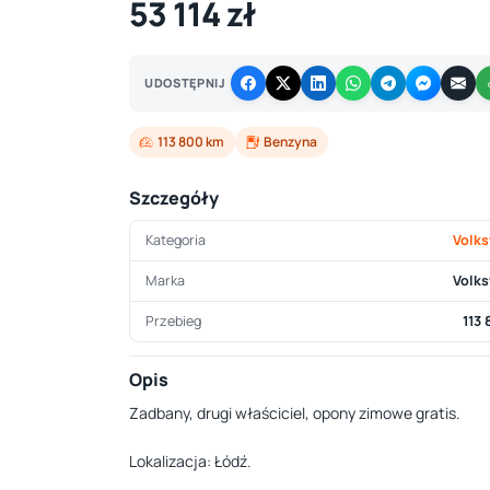
53 114 zł
UDOSTĘPNIJ
113 800 km
Benzyna
Szczegóły
Kategoria
Volk
Marka
Volk
Przebieg
113
Opis
Zadbany, drugi właściciel, opony zimowe gratis.
Lokalizacja: Łódź.