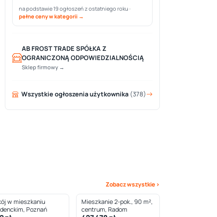
na podstawie 19 ogłoszeń z ostatniego roku ·
pełne ceny w kategorii →
AB FROST TRADE SPÓŁKA Z
OGRANICZONĄ ODPOWIEDZIALNOŚCIĄ
Sklep firmowy →
Wszystkie ogłoszenia użytkownika
(378)
Zobacz wszystkie ›
ój w mieszkaniu
Mieszkanie 2-pok., 90 m²,
udenckim, Poznań
centrum, Radom