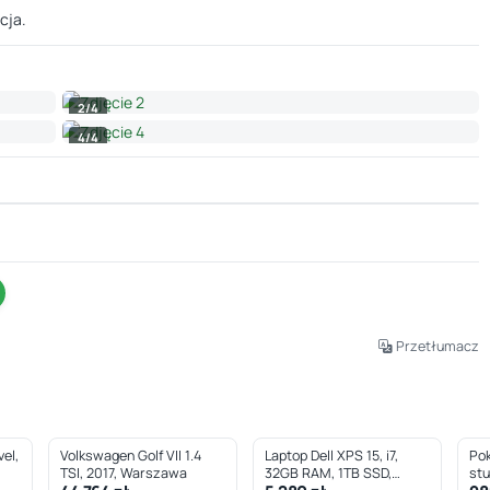
cja.
2/4
4/4
Leaflet
|
© OpenStreetMap © CARTO
Przetłumacz
el,
Volkswagen Golf VII 1.4
Laptop Dell XPS 15, i7,
Pok
TSI, 2017, Warszawa
32GB RAM, 1TB SSD,
st