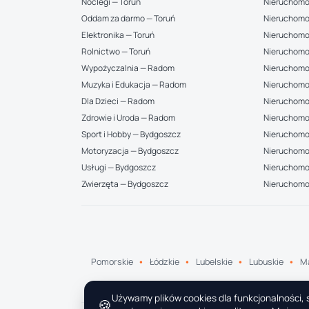
Noclegi — Toruń
Nieruchomo
Oddam za darmo — Toruń
Nieruchomo
Elektronika — Toruń
Nieruchomo
Rolnictwo — Toruń
Nieruchomo
Wypożyczalnia — Radom
Nieruchomo
Muzyka i Edukacja — Radom
Nieruchomo
Dla Dzieci — Radom
Nieruchomo
Zdrowie i Uroda — Radom
Nieruchomo
Sport i Hobby — Bydgoszcz
Nieruchomoś
Motoryzacja — Bydgoszcz
Nieruchomo
Usługi — Bydgoszcz
Nieruchomoś
Zwierzęta — Bydgoszcz
Nieruchomo
Pomorskie
Łódzkie
Lubelskie
Lubuskie
Ma
Używamy plików cookies dla funkcjonalności, s
🍪