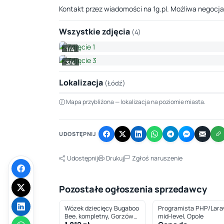
Kontakt przez wiadomości na 1g.pl. Możliwa negocja
Wszystkie zdjęcia
(4)
1/4
3/4
Lokalizacja
(Łódź)
Mapa przybliżona — lokalizacja na poziomie miasta.
+
−
UDOSTĘPNIJ
Udostępnij
Drukuj
Zgłoś naruszenie
Pozostałe ogłoszenia sprzedawcy
Wózek dziecięcy Bugaboo
Programista PHP/Larav
Bee, kompletny, Gorzów
mid-level, Opole