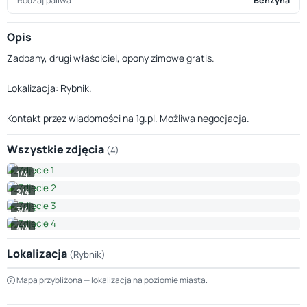
Rodzaj paliwa
Benzyna
Opis
Zadbany, drugi właściciel, opony zimowe gratis.
Lokalizacja: Rybnik.
Kontakt przez wiadomości na 1g.pl. Możliwa negocjacja.
Wszystkie zdjęcia
(4)
1/4
2/4
3/4
4/4
Lokalizacja
(Rybnik)
Leaflet
|
© OpenStreetMap © CARTO
Mapa przybliżona — lokalizacja na poziomie miasta.
+
−