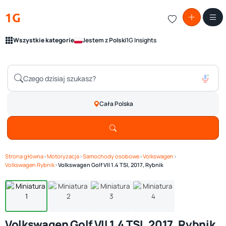
1G
Wszystkie kategorie
Jestem z Polski
1G Insights
Cała Polska
Strona główna
›
Motoryzacja
›
Samochody osobowe
›
Volkswagen
›
Zobacz galerię
1
/ 4
Volkswagen Rybnik
›
Volkswagen Golf VII 1.4 TSI, 2017, Rybnik
Volkswagen Golf VII 1.4 TSI, 2017, Rybnik