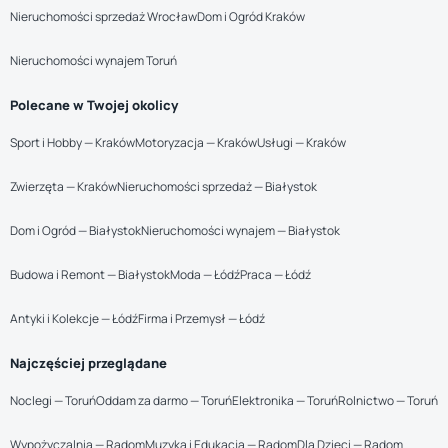
Nieruchomości sprzedaż Wrocław
Dom i Ogród Kraków
Nieruchomości wynajem Toruń
Polecane w Twojej okolicy
Sport i Hobby — Kraków
Motoryzacja — Kraków
Usługi — Kraków
Zwierzęta — Kraków
Nieruchomości sprzedaż — Białystok
Dom i Ogród — Białystok
Nieruchomości wynajem — Białystok
Budowa i Remont — Białystok
Moda — Łódź
Praca — Łódź
Antyki i Kolekcje — Łódź
Firma i Przemysł — Łódź
Najczęściej przeglądane
Noclegi — Toruń
Oddam za darmo — Toruń
Elektronika — Toruń
Rolnictwo — Toruń
Wypożyczalnia — Radom
Muzyka i Edukacja — Radom
Dla Dzieci — Radom