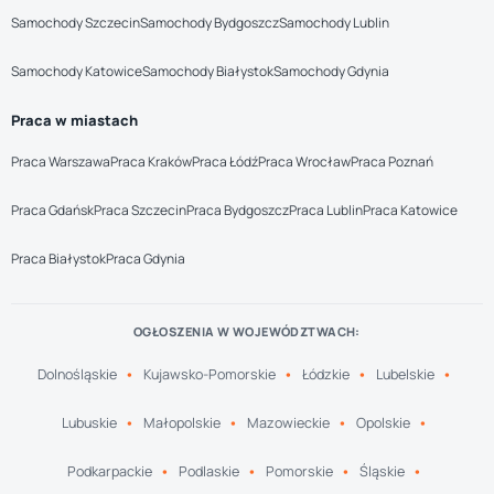
Samochody Szczecin
Samochody Bydgoszcz
Samochody Lublin
Samochody Katowice
Samochody Białystok
Samochody Gdynia
Praca w miastach
Praca Warszawa
Praca Kraków
Praca Łódź
Praca Wrocław
Praca Poznań
Praca Gdańsk
Praca Szczecin
Praca Bydgoszcz
Praca Lublin
Praca Katowice
Praca Białystok
Praca Gdynia
OGŁOSZENIA W WOJEWÓDZTWACH:
Dolnośląskie
Kujawsko-Pomorskie
Łódzkie
Lubelskie
Lubuskie
Małopolskie
Mazowieckie
Opolskie
Podkarpackie
Podlaskie
Pomorskie
Śląskie