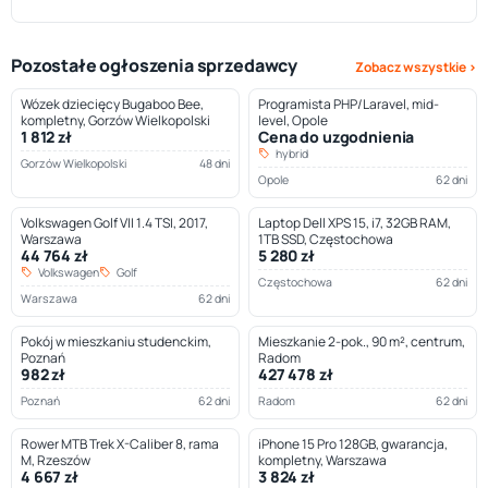
Pozostałe ogłoszenia sprzedawcy
Zobacz wszystkie ›
Wózek dziecięcy Bugaboo Bee,
Programista PHP/Laravel, mid-
kompletny, Gorzów Wielkopolski
level, Opole
1 812 zł
Cena do uzgodnienia
hybrid
Gorzów Wielkopolski
48 dni
Opole
62 dni
Volkswagen Golf VII 1.4 TSI, 2017,
Laptop Dell XPS 15, i7, 32GB RAM,
Warszawa
1TB SSD, Częstochowa
44 764 zł
5 280 zł
Volkswagen
Golf
Częstochowa
62 dni
Warszawa
62 dni
Pokój w mieszkaniu studenckim,
Mieszkanie 2-pok., 90 m², centrum,
Poznań
Radom
982 zł
427 478 zł
Poznań
62 dni
Radom
62 dni
Rower MTB Trek X-Caliber 8, rama
iPhone 15 Pro 128GB, gwarancja,
M, Rzeszów
kompletny, Warszawa
4 667 zł
3 824 zł