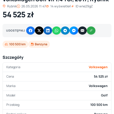
Rybnik
26.05.2026 11:47
14 wyświetleń
ID wne29gZ
54 525 zł
UDOSTĘPNIJ
100 500 km
Benzyna
Szczegóły
Kategoria
Volkswagen
Cena
54 525 zł
Marka
Volkswagen
Model
Golf
Przebieg
100 500 km