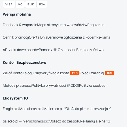
VISA
MC
BLIK
P24
Wersja mobilna
Feedback & wsparcie
Mapa strony
Lista województw
Regulamin
Cennik promocji
Oferta Dnia
Darmowe ogłoszenia z kodem
Reklama
API / dla deweloperów
Pomoc / 💬 Czat online
Bezpieczeństwo
Konto i Bezpieczeństwo
Załóż konto
Zaloguj się
Weryfikacja konta
Poleć i zarabiaj
PRO
10%
Metody płatności
Polityka prywatności (RODO)
Polityka cookies
Ekosystem 1G
Frogle.pl
Mediaboxy.pl
Mailerpro.pl
OtoAuta.pl — motoryzacja
osiedlo.pl — nieruchomości
Dołącz do zespołu
Reklamuj się na 1G