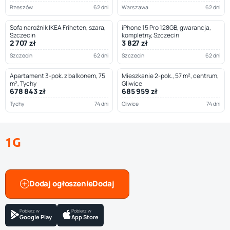
Rzeszów
62 dni
Warszawa
62 dni
Sofa narożnik IKEA Friheten, szara,
iPhone 15 Pro 128GB, gwarancja,
Szczecin
kompletny, Szczecin
2 707 zł
3 827 zł
Szczecin
62 dni
Szczecin
62 dni
Apartament 3-pok. z balkonem, 75
Mieszkanie 2-pok., 57 m², centrum,
m², Tychy
Gliwice
678 843 zł
685 959 zł
Tychy
74 dni
Gliwice
74 dni
1G
Dodaj ogłoszenie
Pobierz w
Pobierz w
Google Play
App Store