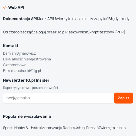
Web API
Dokumentacja API
Klucz API
Uwierzytelnianie
Limity zapytań
Błędy i kody
Od czego zacząć
Zaloguj przez 1g.pl
Piaskownica
Skrypt testowy (PHP)
Kontakt
Damian Dynarowicz
Działalność nierejestrowana
Częstochowa
E-mail: rachunki@1g.pl
Newsletter 1G.pl Insider
Raporty rynkowe, porady, nowości.
Zapisz
Popularne wyszukiwania
Sport i Hobby Białystok
Motoryzacja Radom
Usługi Poznań
Zwierzęta Lublin