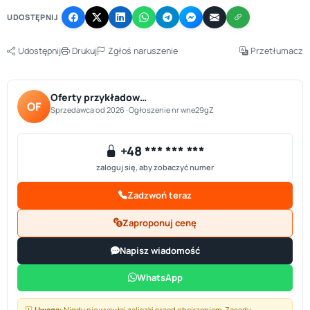
UDOSTĘPNIJ
Udostępnij
Drukuj
Zgłoś naruszenie
Przetłumacz
Oferty przykładow…
OF
Sprzedawca od 2026 · Ogłoszenie nr wne29gZ
+48 *** *** ***
zaloguj się, aby zobaczyć numer
Zadzwoń teraz
Zaproponuj cenę
Napisz wiadomość
WhatsApp
Uwaga:
Nigdy nie wysyłaj zaliczki przed obejrzeniem.
Zasady