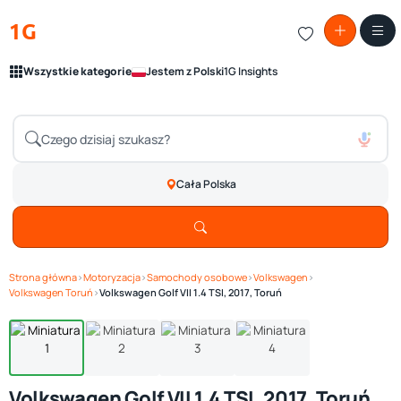
1G
Wszystkie kategorie
Jestem z Polski
1G Insights
Cała Polska
Strona główna
›
Motoryzacja
›
Samochody osobowe
›
Volkswagen
›
Zobacz galerię
1
/ 4
Volkswagen Toruń
›
Volkswagen Golf VII 1.4 TSI, 2017, Toruń
Volkswagen Golf VII 1.4 TSI, 2017, Toruń