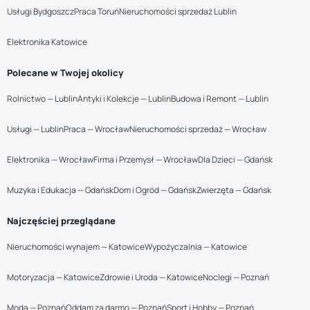
Usługi Bydgoszcz
Praca Toruń
Nieruchomości sprzedaż Lublin
Elektronika Katowice
Polecane w Twojej okolicy
Rolnictwo — Lublin
Antyki i Kolekcje — Lublin
Budowa i Remont — Lublin
Usługi — Lublin
Praca — Wrocław
Nieruchomości sprzedaż — Wrocław
Elektronika — Wrocław
Firma i Przemysł — Wrocław
Dla Dzieci — Gdańsk
Muzyka i Edukacja — Gdańsk
Dom i Ogród — Gdańsk
Zwierzęta — Gdańsk
Najczęściej przeglądane
Nieruchomości wynajem — Katowice
Wypożyczalnia — Katowice
Motoryzacja — Katowice
Zdrowie i Uroda — Katowice
Noclegi — Poznań
Moda — Poznań
Oddam za darmo — Poznań
Sport i Hobby — Poznań