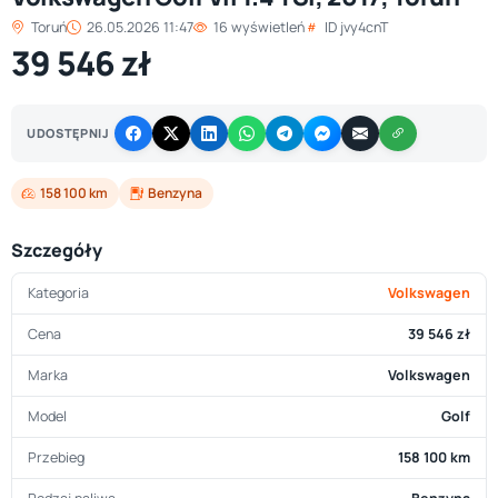
Toruń
26.05.2026 11:47
16 wyświetleń
ID jvy4cnT
39 546 zł
UDOSTĘPNIJ
158 100 km
Benzyna
Szczegóły
Kategoria
Volkswagen
Cena
39 546 zł
Marka
Volkswagen
Model
Golf
Przebieg
158 100 km