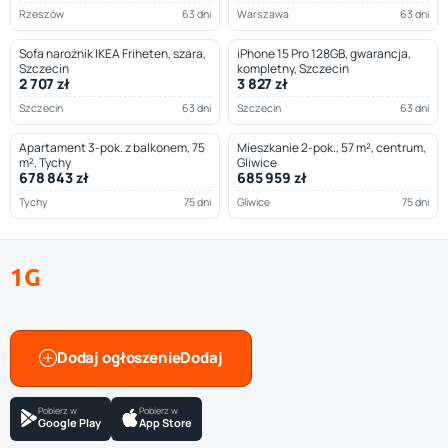
Rzeszów
63 dni
Warszawa
63 dni
Sofa narożnik IKEA Friheten, szara,
iPhone 15 Pro 128GB, gwarancja,
Szczecin
kompletny, Szczecin
2 707 zł
3 827 zł
Szczecin
63 dni
Szczecin
63 dni
Apartament 3-pok. z balkonem, 75
Mieszkanie 2-pok., 57 m², centrum,
m², Tychy
Gliwice
678 843 zł
685 959 zł
Tychy
75 dni
Gliwice
75 dni
1G
Dodaj ogłoszenie
Pobierz w
Pobierz w
Google Play
App Store