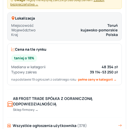
bezpieczeństwa →
Lokalizacja
Miejscowość
Toruń
Województwo
kujawsko-pomorskie
Kraj
Polska
Cena na tle rynku
taniej o 18%
Mediana w kategorii
48 354 zł
Typowy zakres
39 114–53 250 zł
na podstawie 19 ogłoszeń z ostatniego roku ·
pełne ceny w kategorii →
AB FROST TRADE SPÓŁKA Z OGRANICZONĄ
ODPOWIEDZIALNOŚCIĄ
Sklep firmowy →
Wszystkie ogłoszenia użytkownika
(378)