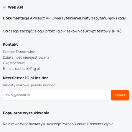
Web API
Dokumentacja API
Klucz API
Uwierzytelnianie
Limity zapytań
Błędy i kody
Od czego zacząć
Zaloguj przez 1g.pl
Piaskownica
Skrypt testowy (PHP)
Kontakt
Damian Dynarowicz
Działalność nierejestrowana
Częstochowa
E-mail: rachunki@1g.pl
Newsletter 1G.pl Insider
Raporty rynkowe, porady, nowości.
Zapisz
Popularne wyszukiwania
Rolnictwo Wrocław
Antyki i Kolekcje Poznań
Budowa i Remont Gdynia