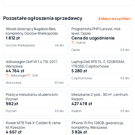
Pozostałe ogłoszenia sprzedawcy
Zobacz wszystkie ›
Wózek dziecięcy Bugaboo Bee,
Programista PHP/Laravel, mid-
kompletny, Gorzów Wielkopolski
level, Opole
1 812 zł
Cena do uzgodnienia
hybrid
Gorzów Wielkopolski
49 dni
Opole
63 dni
Volkswagen Golf VII 1.4 TSI, 2017,
Laptop Dell XPS 15, i7, 32GB RAM,
Warszawa
1TB SSD, Częstochowa
44 764 zł
5 280 zł
Volkswagen
Golf
Częstochowa
63 dni
Warszawa
63 dni
Pokój w mieszkaniu studenckim,
Mieszkanie 2-pok., 90 m², centrum,
Poznań
Radom
982 zł
427 478 zł
Poznań
63 dni
Radom
63 dni
Rower MTB Trek X-Caliber 8, rama
iPhone 15 Pro 128GB, gwarancja,
M, Rzeszów
kompletny, Warszawa
4 667 zł
3 824 zł