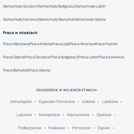
Samochody Szczecin
Samochody Bydgoszcz
Samochody Lublin
Samochody Katowice
Samochody Białystok
Samochody Gdynia
Praca w miastach
Praca Warszawa
Praca Kraków
Praca Łódź
Praca Wrocław
Praca Poznań
Praca Gdańsk
Praca Szczecin
Praca Bydgoszcz
Praca Lublin
Praca Katowice
Praca Białystok
Praca Gdynia
OGŁOSZENIA W WOJEWÓDZTWACH:
Dolnośląskie
Kujawsko-Pomorskie
Łódzkie
Lubelskie
Lubuskie
Małopolskie
Mazowieckie
Opolskie
Podkarpackie
Podlaskie
Pomorskie
Śląskie