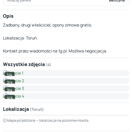
Rodzaj paliwa
Benzyna
Opis
Zadbany, drugi właściciel, opony zimowe gratis.
Lokalizacja: Toruń.
Kontakt przez wiadomości na 1g.pl. Możliwa negocjacja.
Wszystkie zdjęcia
(4)
1/4
2/4
3/4
4/4
Lokalizacja
(Toruń)
Leaflet
|
© OpenStreetMap © CARTO
Mapa przybliżona — lokalizacja na poziomie miasta.
+
−