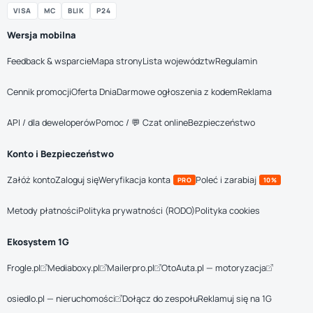
VISA
MC
BLIK
P24
Wersja mobilna
Feedback & wsparcie
Mapa strony
Lista województw
Regulamin
Cennik promocji
Oferta Dnia
Darmowe ogłoszenia z kodem
Reklama
API / dla deweloperów
Pomoc / 💬 Czat online
Bezpieczeństwo
Konto i Bezpieczeństwo
Załóż konto
Zaloguj się
Weryfikacja konta
Poleć i zarabiaj
PRO
10%
Metody płatności
Polityka prywatności (RODO)
Polityka cookies
Ekosystem 1G
Frogle.pl
Mediaboxy.pl
Mailerpro.pl
OtoAuta.pl — motoryzacja
osiedlo.pl — nieruchomości
Dołącz do zespołu
Reklamuj się na 1G