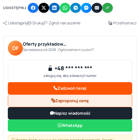
UDOSTĘPNIJ
Udostępnij
Drukuj
Zgłoś naruszenie
Przetłumacz
Oferty przykładow…
OF
Sprzedawca od 2026 · Ogłoszenie nr jvy4cnT
+48 *** *** ***
zaloguj się, aby zobaczyć numer
Zadzwoń teraz
Zaproponuj cenę
Napisz wiadomość
WhatsApp
Uwaga:
Nigdy nie wysyłaj zaliczki przed obejrzeniem.
Zasady