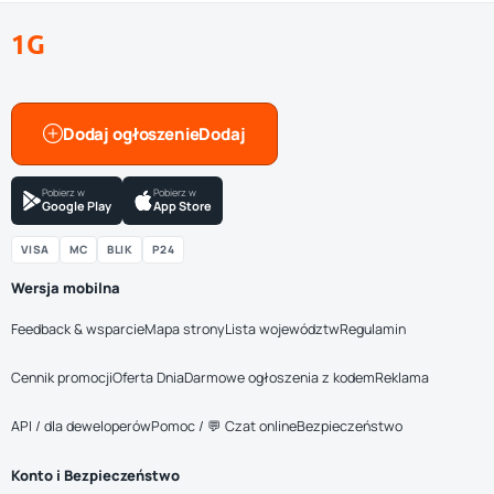
1G
Dodaj ogłoszenie
Pobierz w
Pobierz w
Google Play
App Store
VISA
MC
BLIK
P24
Wersja mobilna
Feedback & wsparcie
Mapa strony
Lista województw
Regulamin
Cennik promocji
Oferta Dnia
Darmowe ogłoszenia z kodem
Reklama
API / dla deweloperów
Pomoc / 💬 Czat online
Bezpieczeństwo
Konto i Bezpieczeństwo