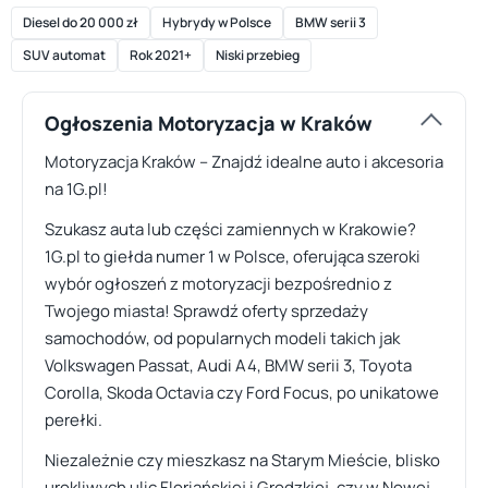
Diesel do 20 000 zł
Hybrydy w Polsce
BMW serii 3
SUV automat
Rok 2021+
Niski przebieg
Ogłoszenia Motoryzacja w Kraków
Motoryzacja Kraków – Znajdź idealne auto i akcesoria
na 1G.pl!
Szukasz auta lub części zamiennych w Krakowie?
1G.pl to giełda numer 1 w Polsce, oferująca szeroki
wybór ogłoszeń z motoryzacji bezpośrednio z
Twojego miasta! Sprawdź oferty sprzedaży
samochodów, od popularnych modeli takich jak
Volkswagen Passat, Audi A4, BMW serii 3, Toyota
Corolla, Skoda Octavia czy Ford Focus, po unikatowe
perełki.
Niezależnie czy mieszkasz na Starym Mieście, blisko
urokliwych ulic Floriańskiej i Grodzkiej, czy w Nowej