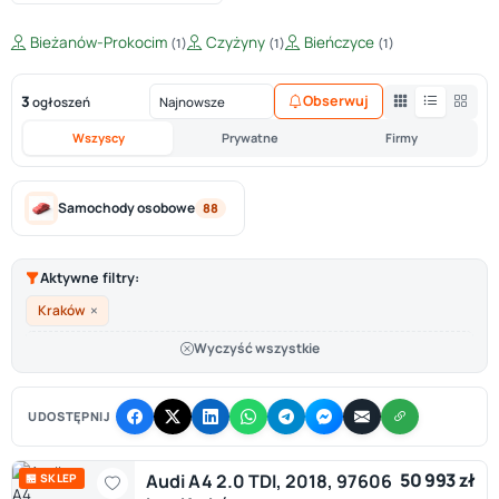
Bieżanów-Prokocim
Czyżyny
Bieńczyce
(1)
(1)
(1)
3
Obserwuj
ogłoszeń
Wszyscy
Prywatne
Firmy
Samochody osobowe
88
Aktywne filtry:
×
Kraków
Wyczyść wszystkie
UDOSTĘPNIJ
50 993 zł
Audi A4 2.0 TDI, 2018, 97606
🏪 SKLEP