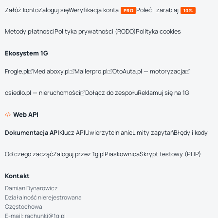
Załóż konto
Zaloguj się
Weryfikacja konta
Poleć i zarabiaj
PRO
10%
Metody płatności
Polityka prywatności (RODO)
Polityka cookies
Ekosystem 1G
Frogle.pl
Mediaboxy.pl
Mailerpro.pl
OtoAuta.pl — motoryzacja
osiedlo.pl — nieruchomości
Dołącz do zespołu
Reklamuj się na 1G
Web API
Dokumentacja API
Klucz API
Uwierzytelnianie
Limity zapytań
Błędy i kody
Od czego zacząć
Zaloguj przez 1g.pl
Piaskownica
Skrypt testowy (PHP)
Kontakt
Damian Dynarowicz
Działalność nierejestrowana
Częstochowa
E-mail: rachunki@1g.pl