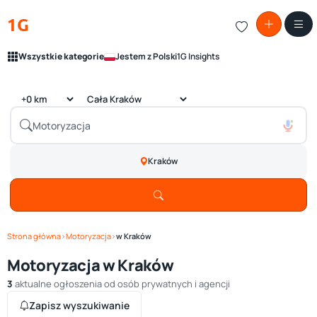
1G
Wszystkie kategorie
Jestem z Polski
1G Insights
Kraków
Strona główna
›
Motoryzacja
›
w Kraków
Motoryzacja w Kraków
3
aktualne ogłoszenia od osób prywatnych i agencji
Zapisz wyszukiwanie