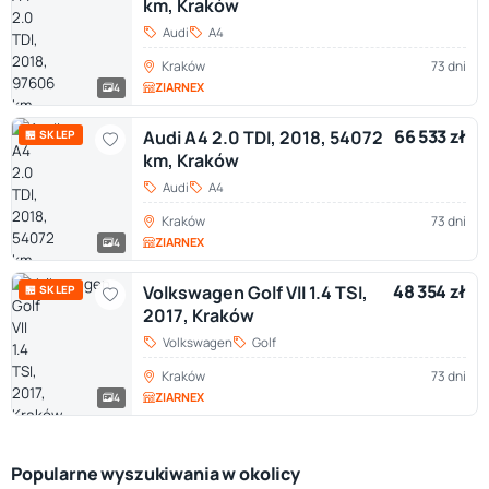
km, Kraków
Audi
A4
Kraków
73 dni
ZIARNEX
4
66 533 zł
Audi A4 2.0 TDI, 2018, 54072
🏪 SKLEP
km, Kraków
Audi
A4
Kraków
73 dni
ZIARNEX
4
48 354 zł
Volkswagen Golf VII 1.4 TSI,
🏪 SKLEP
2017, Kraków
Volkswagen
Golf
Kraków
73 dni
ZIARNEX
4
Popularne wyszukiwania w okolicy