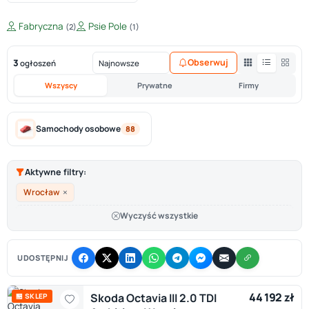
Fabryczna
Psie Pole
(2)
(1)
3
Obserwuj
ogłoszeń
Wszyscy
Prywatne
Firmy
Samochody osobowe
88
Aktywne filtry:
×
Wrocław
Wyczyść wszystkie
UDOSTĘPNIJ
44 192 zł
Skoda Octavia III 2.0 TDI
🏪 SKLEP