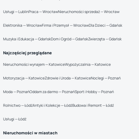
Usługi — Lublin
Praca — Wrocław
Nieruchomości sprzedaż — Wrocław
Elektronika — Wrocław
Firma i Przemysł — Wrocław
Dla Dzieci — Gdańsk
Muzyka i Edukacja — Gdańsk
Dom i Ogród — Gdańsk
Zwierzęta — Gdańsk
Najczęściej przeglądane
Nieruchomości wynajem — Katowice
Wypożyczalnia — Katowice
Motoryzacja — Katowice
Zdrowie i Uroda — Katowice
Noclegi — Poznań
Moda — Poznań
Oddam za darmo — Poznań
Sport i Hobby — Poznań
Rolnictwo — Łódź
Antyki i Kolekcje — Łódź
Budowa i Remont — Łódź
Usługi — Łódź
Nieruchomości w miastach