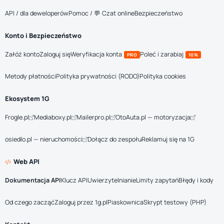
API / dla deweloperów
Pomoc / 💬 Czat online
Bezpieczeństwo
Konto i Bezpieczeństwo
Załóż konto
Zaloguj się
Weryfikacja konta
Poleć i zarabiaj
PRO
10%
Metody płatności
Polityka prywatności (RODO)
Polityka cookies
Ekosystem 1G
Frogle.pl
Mediaboxy.pl
Mailerpro.pl
OtoAuta.pl — motoryzacja
osiedlo.pl — nieruchomości
Dołącz do zespołu
Reklamuj się na 1G
Web API
Dokumentacja API
Klucz API
Uwierzytelnianie
Limity zapytań
Błędy i kody
Od czego zacząć
Zaloguj przez 1g.pl
Piaskownica
Skrypt testowy (PHP)