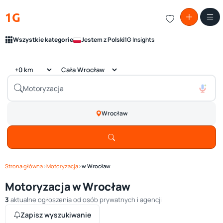
1G
Wszystkie kategorie
Jestem z Polski
1G Insights
Wrocław
Strona główna
›
Motoryzacja
›
w Wrocław
Motoryzacja w Wrocław
3
aktualne ogłoszenia od osób prywatnych i agencji
Zapisz wyszukiwanie