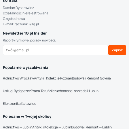
Kontakt
Damian Dynarowicz
Działalność nierejestrowana
Częstochowa
E-mail: rachunki@1g.pl
Newsletter 1G.pl Insider
Raporty rynkowe, porady, nowości.
Zapisz
Popularne wyszukiwania
Rolnictwo Wrocław
Antyki i Kolekcje Poznań
Budowa i Remont Gdynia
Usługi Bydgoszcz
Praca Toruń
Nieruchomości sprzedaż Lublin
Elektronika Katowice
Polecane w Twojej okolicy
Rolnictwo — Lublin
Antyki i Kolekcje — Lublin
Budowa i Remont — Lublin