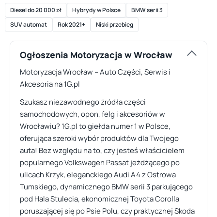
Diesel do 20 000 zł
Hybrydy w Polsce
BMW serii 3
SUV automat
Rok 2021+
Niski przebieg
Ogłoszenia Motoryzacja w Wrocław
Motoryzacja Wrocław – Auto Części, Serwis i
Akcesoria na 1G.pl
Szukasz niezawodnego źródła części
samochodowych, opon, felg i akcesoriów w
Wrocławiu? 1G.pl to giełda numer 1 w Polsce,
oferująca szeroki wybór produktów dla Twojego
auta! Bez względu na to, czy jesteś właścicielem
popularnego Volkswagen Passat jeżdżącego po
ulicach Krzyk, eleganckiego Audi A4 z Ostrowa
Tumskiego, dynamicznego BMW serii 3 parkującego
pod Hala Stulecia, ekonomicznej Toyota Corolla
poruszającej się po Psie Polu, czy praktycznej Skoda