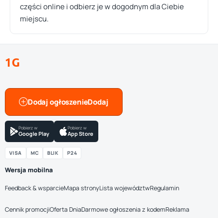
części online i odbierz je w dogodnym dla Ciebie
miejscu.
1G
Dodaj ogłoszenie
Pobierz w
Pobierz w
Google Play
App Store
VISA
MC
BLIK
P24
Wersja mobilna
Feedback & wsparcie
Mapa strony
Lista województw
Regulamin
Cennik promocji
Oferta Dnia
Darmowe ogłoszenia z kodem
Reklama