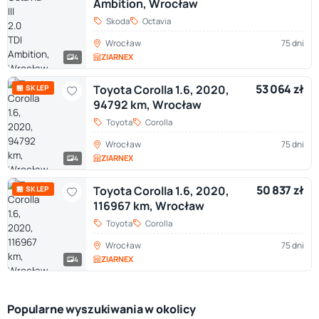
Ambition, Wrocław
Skoda
Octavia
Wrocław
75 dni
ZIARNEX
4
53 064 zł
Toyota Corolla 1.6, 2020,
🏪 SKLEP
94792 km, Wrocław
Toyota
Corolla
Wrocław
75 dni
ZIARNEX
4
50 837 zł
Toyota Corolla 1.6, 2020,
🏪 SKLEP
116967 km, Wrocław
Toyota
Corolla
Wrocław
75 dni
ZIARNEX
4
Popularne wyszukiwania w okolicy