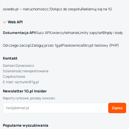
osiedlo.pl — nieruchomości
Dołącz do zespołu
Reklamuj się na 1G
Web API
Dokumentacja API
Klucz API
Uwierzytelnianie
Limity zapytań
Błędy i kody
Od czego zacząć
Zaloguj przez 1g.pl
Piaskownica
Skrypt testowy (PHP)
Kontakt
Damian Dynarowicz
Działalność nierejestrowana
Częstochowa
E-mail: rachunki@1g.pl
Newsletter 1G.pl Insider
Raporty rynkowe, porady, nowości.
Zapisz
Popularne wyszukiwania