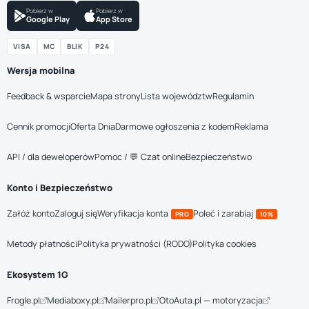
Pobierz w
Pobierz w
Google Play
App Store
VISA
MC
BLIK
P24
Wersja mobilna
Feedback & wsparcie
Mapa strony
Lista województw
Regulamin
Cennik promocji
Oferta Dnia
Darmowe ogłoszenia z kodem
Reklama
API / dla deweloperów
Pomoc / 💬 Czat online
Bezpieczeństwo
Konto i Bezpieczeństwo
Załóż konto
Zaloguj się
Weryfikacja konta
Poleć i zarabiaj
PRO
10%
Metody płatności
Polityka prywatności (RODO)
Polityka cookies
Ekosystem 1G
Frogle.pl
Mediaboxy.pl
Mailerpro.pl
OtoAuta.pl — motoryzacja