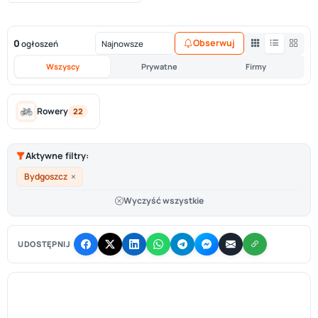
0
Obserwuj
ogłoszeń
Wszyscy
Prywatne
Firmy
Rowery
22
Aktywne filtry:
×
Bydgoszcz
Wyczyść wszystkie
UDOSTĘPNIJ