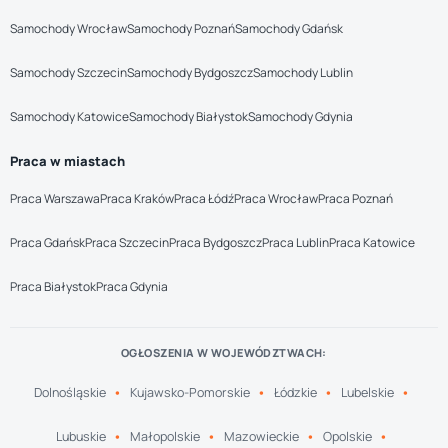
Samochody Wrocław
Samochody Poznań
Samochody Gdańsk
Samochody Szczecin
Samochody Bydgoszcz
Samochody Lublin
Samochody Katowice
Samochody Białystok
Samochody Gdynia
Praca w miastach
Praca Warszawa
Praca Kraków
Praca Łódź
Praca Wrocław
Praca Poznań
Praca Gdańsk
Praca Szczecin
Praca Bydgoszcz
Praca Lublin
Praca Katowice
Praca Białystok
Praca Gdynia
OGŁOSZENIA W WOJEWÓDZTWACH:
Dolnośląskie
Kujawsko-Pomorskie
Łódzkie
Lubelskie
Lubuskie
Małopolskie
Mazowieckie
Opolskie