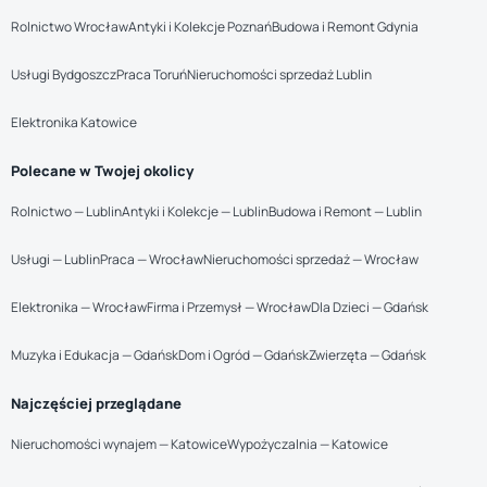
Rolnictwo Wrocław
Antyki i Kolekcje Poznań
Budowa i Remont Gdynia
Usługi Bydgoszcz
Praca Toruń
Nieruchomości sprzedaż Lublin
Elektronika Katowice
Polecane w Twojej okolicy
Rolnictwo — Lublin
Antyki i Kolekcje — Lublin
Budowa i Remont — Lublin
Usługi — Lublin
Praca — Wrocław
Nieruchomości sprzedaż — Wrocław
Elektronika — Wrocław
Firma i Przemysł — Wrocław
Dla Dzieci — Gdańsk
Muzyka i Edukacja — Gdańsk
Dom i Ogród — Gdańsk
Zwierzęta — Gdańsk
Najczęściej przeglądane
Nieruchomości wynajem — Katowice
Wypożyczalnia — Katowice