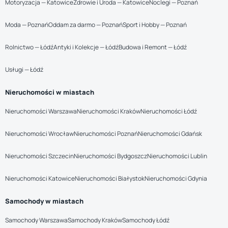
Motoryzacja — Katowice
Zdrowie i Uroda — Katowice
Noclegi — Poznań
Moda — Poznań
Oddam za darmo — Poznań
Sport i Hobby — Poznań
Rolnictwo — Łódź
Antyki i Kolekcje — Łódź
Budowa i Remont — Łódź
Usługi — Łódź
Nieruchomości w miastach
Nieruchomości Warszawa
Nieruchomości Kraków
Nieruchomości Łódź
Nieruchomości Wrocław
Nieruchomości Poznań
Nieruchomości Gdańsk
Nieruchomości Szczecin
Nieruchomości Bydgoszcz
Nieruchomości Lublin
Nieruchomości Katowice
Nieruchomości Białystok
Nieruchomości Gdynia
Samochody w miastach
Samochody Warszawa
Samochody Kraków
Samochody Łódź