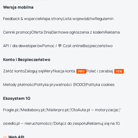
Wersja mobilna
Feedback & wsparcie
Mapa strony
Lista województw
Regulamin
Cennik promocji
Oferta Dnia
Darmowe ogłoszenia z kodem
Reklama
API / dla deweloperów
Pomoc / 💬 Czat online
Bezpieczeństwo
Konto i Bezpieczeństwo
Załóż konto
Zaloguj się
Weryfikacja konta
Poleć i zarabiaj
PRO
10%
Metody płatności
Polityka prywatności (RODO)
Polityka cookies
Ekosystem 1G
Frogle.pl
Mediaboxy.pl
Mailerpro.pl
OtoAuta.pl — motoryzacja
osiedlo.pl — nieruchomości
Dołącz do zespołu
Reklamuj się na 1G
Web API