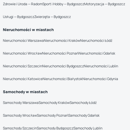
Zdrowie i Uroda — Radom
Sport i Hobby — Bydgoszcz
Motoryzacja — Bydgoszcz
Usługi — Bydgoszcz
Zwierzęta — Bydgoszcz
Nieruchomości w miastach
Nieruchomości Warszawa
Nieruchomości Kraków
Nieruchomości Łódź
Nieruchomości Wrocław
Nieruchomości Poznań
Nieruchomości Gdańsk
Nieruchomości Szczecin
Nieruchomości Bydgoszcz
Nieruchomości Lublin
Nieruchomości Katowice
Nieruchomości Białystok
Nieruchomości Gdynia
Samochody w miastach
Samochody Warszawa
Samochody Kraków
Samochody Łódź
Samochody Wrocław
Samochody Poznań
Samochody Gdańsk
Samochody Szczecin
Samochody Bydgoszcz
Samochody Lublin