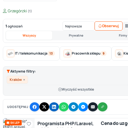
Grzegórzki
(1)
1
Obserwuj
ogłoszeń
Wszyscy
Prywatne
Firmy
IT / telekomunikacja
Pracownik sklepu
Ki
13
9
Aktywne filtry:
×
Kraków
Wyczyść wszystkie
UDOSTĘPNIJ
Cena do uzg
Programista PHP/Laravel,
🏪 SKLEP