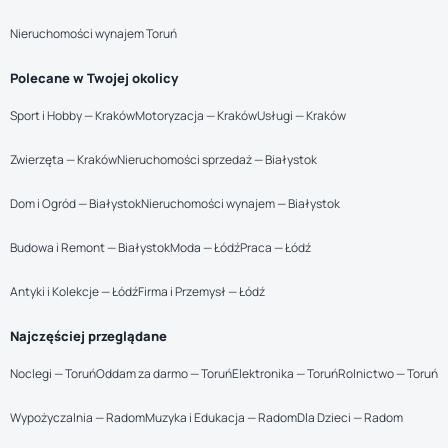
Nieruchomości wynajem Toruń
Polecane w Twojej okolicy
Sport i Hobby — Kraków
Motoryzacja — Kraków
Usługi — Kraków
Zwierzęta — Kraków
Nieruchomości sprzedaż — Białystok
Dom i Ogród — Białystok
Nieruchomości wynajem — Białystok
Budowa i Remont — Białystok
Moda — Łódź
Praca — Łódź
Antyki i Kolekcje — Łódź
Firma i Przemysł — Łódź
Najczęściej przeglądane
Noclegi — Toruń
Oddam za darmo — Toruń
Elektronika — Toruń
Rolnictwo — Toruń
Wypożyczalnia — Radom
Muzyka i Edukacja — Radom
Dla Dzieci — Radom