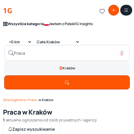
1G
Wszystkie kategorie
Jestem z Polski
1G Insights
Kraków
Strona główna
›
Praca
›
w Kraków
Praca w Kraków
1
aktualne ogłoszenia od osób prywatnych i agencji
Zapisz wyszukiwanie