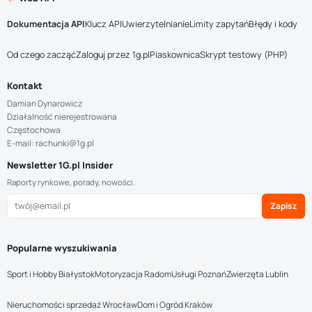
Dokumentacja API
Klucz API
Uwierzytelnianie
Limity zapytań
Błędy i kody
Od czego zacząć
Zaloguj przez 1g.pl
Piaskownica
Skrypt testowy (PHP)
Kontakt
Damian Dynarowicz
Działalność nierejestrowana
Częstochowa
E-mail: rachunki@1g.pl
Newsletter 1G.pl Insider
Raporty rynkowe, porady, nowości.
Zapisz
Popularne wyszukiwania
Sport i Hobby Białystok
Motoryzacja Radom
Usługi Poznań
Zwierzęta Lublin
Nieruchomości sprzedaż Wrocław
Dom i Ogród Kraków