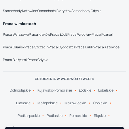
Samochody Katowice
Samochody Białystok
Samochody Gdynia
Praca w miastach
Praca Warszawa
Praca Kraków
Praca Łódź
Praca Wrocław
Praca Poznań
Praca Gdańsk
Praca Szczecin
Praca Bydgoszcz
Praca Lublin
Praca Katowice
Praca Białystok
Praca Gdynia
OGŁOSZENIA W WOJEWÓDZTWACH:
Dolnośląskie
Kujawsko-Pomorskie
Łódzkie
Lubelskie
Lubuskie
Małopolskie
Mazowieckie
Opolskie
Podkarpackie
Podlaskie
Pomorskie
Śląskie
Świętokrzyskie
Warmińsko-Mazurskie
Wielkopolskie