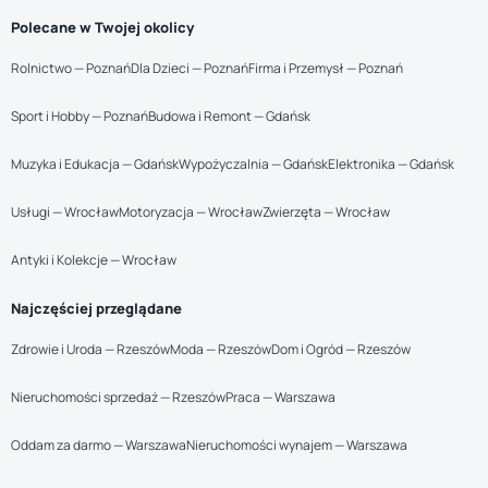
Polecane w Twojej okolicy
Rolnictwo — Poznań
Dla Dzieci — Poznań
Firma i Przemysł — Poznań
Sport i Hobby — Poznań
Budowa i Remont — Gdańsk
Muzyka i Edukacja — Gdańsk
Wypożyczalnia — Gdańsk
Elektronika — Gdańsk
Usługi — Wrocław
Motoryzacja — Wrocław
Zwierzęta — Wrocław
Antyki i Kolekcje — Wrocław
Najczęściej przeglądane
Zdrowie i Uroda — Rzeszów
Moda — Rzeszów
Dom i Ogród — Rzeszów
Nieruchomości sprzedaż — Rzeszów
Praca — Warszawa
Oddam za darmo — Warszawa
Nieruchomości wynajem — Warszawa