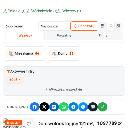
Polesie
Śródmieście
Widzew
(1)
(1)
(1)
3
Obserwuj
ogłoszeń
Wszyscy
Prywatne
Firmy
Mieszkania
Domy
64
23
Aktywne filtry:
×
Łódź
Wyczyść wszystkie
UDOSTĘPNIJ
1 097 789 zł
Dom wolnostojący 121 m²,
🏪 SKLEP