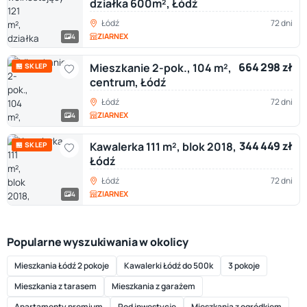
działka 600m², Łódź
Łódź
72 dni
ZIARNEX
4
664 298 zł
Mieszkanie 2-pok., 104 m²,
🏪 SKLEP
centrum, Łódź
Łódź
72 dni
ZIARNEX
4
344 449 zł
Kawalerka 111 m², blok 2018,
🏪 SKLEP
Łódź
Łódź
72 dni
ZIARNEX
4
Popularne wyszukiwania w okolicy
Mieszkania Łódź 2 pokoje
Kawalerki Łódź do 500k
3 pokoje
Mieszkania z tarasem
Mieszkania z garażem
Apartamenty premium
Pod inwestycję
Mieszkania z ogródkiem