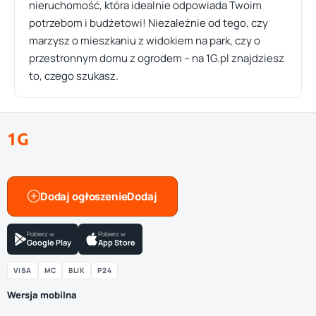
nieruchomość, która idealnie odpowiada Twoim
potrzebom i budżetowi! Niezależnie od tego, czy
marzysz o mieszkaniu z widokiem na park, czy o
przestronnym domu z ogrodem – na 1G.pl znajdziesz
to, czego szukasz.
1G
Dodaj ogłoszenie
Pobierz w
Pobierz w
Google Play
App Store
VISA
MC
BLIK
P24
Wersja mobilna