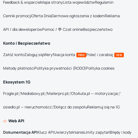
Feedback & wsparcie
Mapa strony
Lista województw
Regulamin
Cennik promocji
Oferta Dnia
Darmowe ogłoszenia z kodem
Reklama
API / dla deweloperów
Pomoc / 💬 Czat online
Bezpieczeństwo
Konto i Bezpieczeństwo
Załóż konto
Zaloguj się
Weryfikacja konta
Poleć i zarabiaj
PRO
10%
Metody płatności
Polityka prywatności (RODO)
Polityka cookies
Ekosystem 1G
Frogle.pl
Mediaboxy.pl
Mailerpro.pl
OtoAuta.pl — motoryzacja
osiedlo.pl — nieruchomości
Dołącz do zespołu
Reklamuj się na 1G
Web API
Dokumentacja API
Klucz API
Uwierzytelnianie
Limity zapytań
Błędy i kody