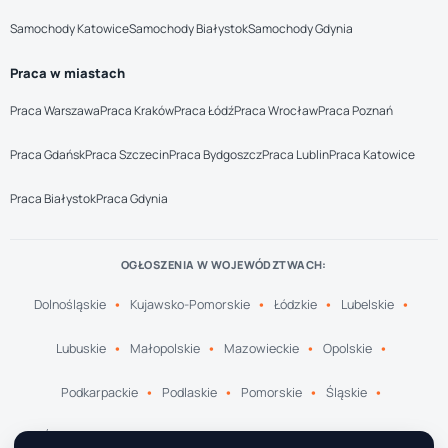
Samochody Katowice
Samochody Białystok
Samochody Gdynia
Praca w miastach
Praca Warszawa
Praca Kraków
Praca Łódź
Praca Wrocław
Praca Poznań
Praca Gdańsk
Praca Szczecin
Praca Bydgoszcz
Praca Lublin
Praca Katowice
Praca Białystok
Praca Gdynia
OGŁOSZENIA W WOJEWÓDZTWACH:
Dolnośląskie
Kujawsko-Pomorskie
Łódzkie
Lubelskie
Lubuskie
Małopolskie
Mazowieckie
Opolskie
Podkarpackie
Podlaskie
Pomorskie
Śląskie
Świętokrzyskie
Warmińsko-Mazurskie
Wielkopolskie