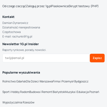
Od czego zacząć
Zaloguj przez 1g.pl
Piaskownica
Skrypt testowy (PHP)
Kontakt
Damian Dynarowicz
Działalność nierejestrowana
Częstochowa
E-mail: rachunki@1g.pl
Newsletter 1G.pl Insider
Raporty rynkowe, porady, nowości.
Zapisz
Popularne wyszukiwania
Rolnictwo Gdańsk
Dla Dzieci Warszawa
Firma i Przemysł Bydgoszcz
Sport i Hobby Radom
Budowa i Remont Białystok
Muzyka i Edukacja Poznań
Wypożyczalnia Rzeszów