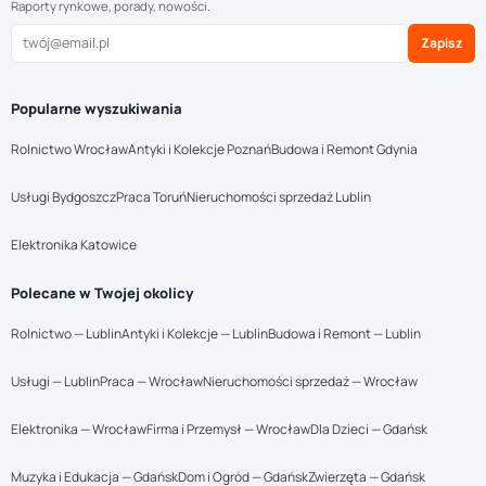
Raporty rynkowe, porady, nowości.
Zapisz
Popularne wyszukiwania
Rolnictwo Wrocław
Antyki i Kolekcje Poznań
Budowa i Remont Gdynia
Usługi Bydgoszcz
Praca Toruń
Nieruchomości sprzedaż Lublin
Elektronika Katowice
Polecane w Twojej okolicy
Rolnictwo — Lublin
Antyki i Kolekcje — Lublin
Budowa i Remont — Lublin
Usługi — Lublin
Praca — Wrocław
Nieruchomości sprzedaż — Wrocław
Elektronika — Wrocław
Firma i Przemysł — Wrocław
Dla Dzieci — Gdańsk
Muzyka i Edukacja — Gdańsk
Dom i Ogród — Gdańsk
Zwierzęta — Gdańsk