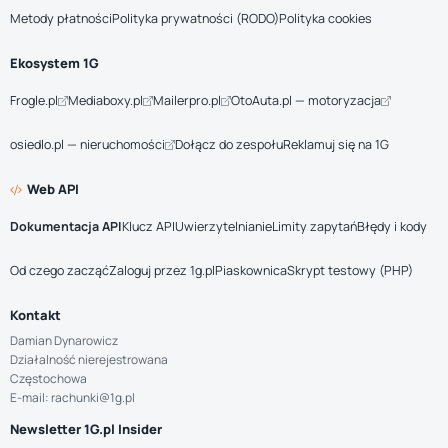
Metody płatności
Polityka prywatności (RODO)
Polityka cookies
Ekosystem 1G
Frogle.pl
Mediaboxy.pl
Mailerpro.pl
OtoAuta.pl — motoryzacja
osiedlo.pl — nieruchomości
Dołącz do zespołu
Reklamuj się na 1G
Web API
Dokumentacja API
Klucz API
Uwierzytelnianie
Limity zapytań
Błędy i kody
Od czego zacząć
Zaloguj przez 1g.pl
Piaskownica
Skrypt testowy (PHP)
Kontakt
Damian Dynarowicz
Działalność nierejestrowana
Częstochowa
E-mail: rachunki@1g.pl
Newsletter 1G.pl Insider