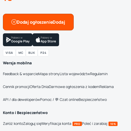
Dodaj ogłoszenie
Pobierz w
Pobierz w
Google Play
App Store
VISA
MC
BLIK
P24
Wersja mobilna
Feedback & wsparcie
Mapa strony
Lista województw
Regulamin
Cennik promocji
Oferta Dnia
Darmowe ogłoszenia z kodem
Reklama
API / dla deweloperów
Pomoc / 💬 Czat online
Bezpieczeństwo
Konto i Bezpieczeństwo
Załóż konto
Zaloguj się
Weryfikacja konta
Poleć i zarabiaj
PRO
10%