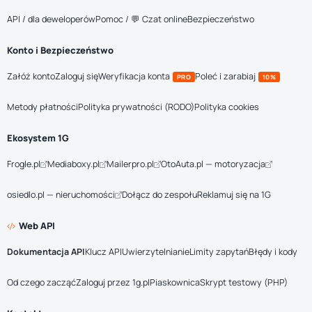
API / dla deweloperów
Pomoc / 💬 Czat online
Bezpieczeństwo
Konto i Bezpieczeństwo
Załóż konto
Zaloguj się
Weryfikacja konta
Poleć i zarabiaj
PRO
10%
Metody płatności
Polityka prywatności (RODO)
Polityka cookies
Ekosystem 1G
Frogle.pl
Mediaboxy.pl
Mailerpro.pl
OtoAuta.pl — motoryzacja
osiedlo.pl — nieruchomości
Dołącz do zespołu
Reklamuj się na 1G
Web API
Dokumentacja API
Klucz API
Uwierzytelnianie
Limity zapytań
Błędy i kody
Od czego zacząć
Zaloguj przez 1g.pl
Piaskownica
Skrypt testowy (PHP)