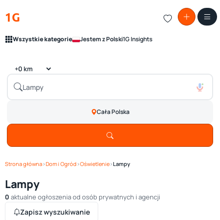
1G
Wszystkie kategorie
Jestem z Polski
1G Insights
Cała Polska
Strona główna
›
Dom i Ogród
›
Oświetlenie
›
Lampy
Lampy
0
aktualne ogłoszenia od osób prywatnych i agencji
Zapisz wyszukiwanie