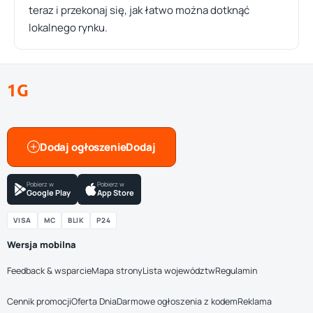
teraz i przekonaj się, jak łatwo można dotknąć
lokalnego rynku.
1G
Dodaj ogłoszenie
Pobierz w
Pobierz w
Google Play
App Store
VISA
MC
BLIK
P24
Wersja mobilna
Feedback & wsparcie
Mapa strony
Lista województw
Regulamin
Cennik promocji
Oferta Dnia
Darmowe ogłoszenia z kodem
Reklama