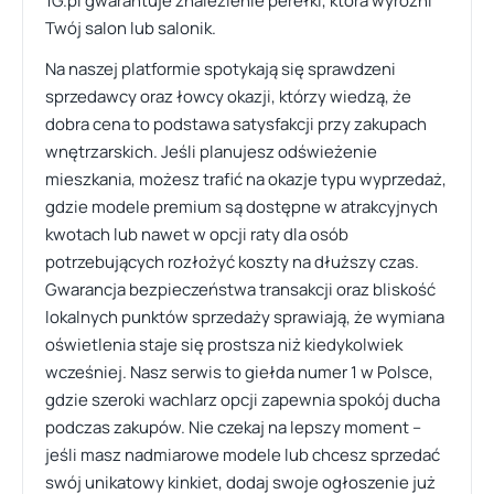
1G.pl gwarantuje znalezienie perełki, która wyróżni
Twój salon lub salonik.
Na naszej platformie spotykają się sprawdzeni
sprzedawcy oraz łowcy okazji, którzy wiedzą, że
dobra cena to podstawa satysfakcji przy zakupach
wnętrzarskich. Jeśli planujesz odświeżenie
mieszkania, możesz trafić na okazje typu wyprzedaż,
gdzie modele premium są dostępne w atrakcyjnych
kwotach lub nawet w opcji raty dla osób
potrzebujących rozłożyć koszty na dłuższy czas.
Gwarancja bezpieczeństwa transakcji oraz bliskość
lokalnych punktów sprzedaży sprawiają, że wymiana
oświetlenia staje się prostsza niż kiedykolwiek
wcześniej. Nasz serwis to giełda numer 1 w Polsce,
gdzie szeroki wachlarz opcji zapewnia spokój ducha
podczas zakupów. Nie czekaj na lepszy moment –
jeśli masz nadmiarowe modele lub chcesz sprzedać
swój unikatowy kinkiet, dodaj swoje ogłoszenie już