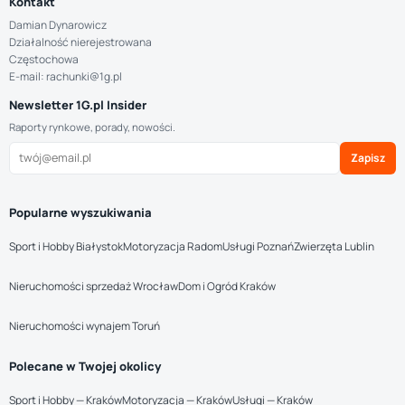
Kontakt
Damian Dynarowicz
Działalność nierejestrowana
Częstochowa
E-mail: rachunki@1g.pl
Newsletter 1G.pl Insider
Raporty rynkowe, porady, nowości.
Zapisz
Popularne wyszukiwania
Sport i Hobby Białystok
Motoryzacja Radom
Usługi Poznań
Zwierzęta Lublin
Nieruchomości sprzedaż Wrocław
Dom i Ogród Kraków
Nieruchomości wynajem Toruń
Polecane w Twojej okolicy
Sport i Hobby — Kraków
Motoryzacja — Kraków
Usługi — Kraków