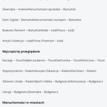
Zwierzęta — Kraków
Nieruchomości sprzedaż — Białystok
Dom i Ogród — Białystok
Nieruchomości wynajem — Białystok
Budowa i Remont — Białystok
Moda — Łódź
Praca — Łódź
Antyki i Kolekcje — Łódź
Firma i Przemysł — Łódź
Najczęściej przeglądane
Noclegi — Toruń
Oddam za darmo — Toruń
Elektronika — Toruń
Rolnictwo — Toruń
Wypożyczalnia — Radom
Muzyka i Edukacja — Radom
Dla Dzieci — Radom
Zdrowie i Uroda — Radom
Sport i Hobby — Bydgoszcz
Motoryzacja — Bydgoszcz
Usługi — Bydgoszcz
Zwierzęta — Bydgoszcz
Nieruchomości w miastach