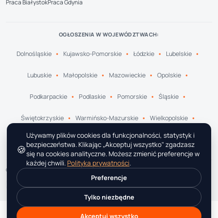
Praca Białystok
Praca Gdynia
OGŁOSZENIA W WOJEWÓDZTWACH:
Dolnośląskie
Kujawsko-Pomorskie
Łódzkie
Lubelskie
Lubuskie
Małopolskie
Mazowieckie
Opolskie
Podkarpackie
Podlaskie
Pomorskie
Śląskie
Świętokrzyskie
Warmińsko-Mazurskie
Wielkopolskie
Używamy plików cookies dla funkcjonalności, statystyk i
Zachodniopomorskie
bezpieczeństwa. Klikając „Akceptuj wszystko" zgadzasz
🍪
się na cookies analityczne. Możesz zmienić preferencje w
każdej chwili.
Polityka prywatności
.
© 2026 1G.pl · Wszelkie prawa zastrzeżone
Preferencje
Tylko niezbędne
Akceptuj wszystko