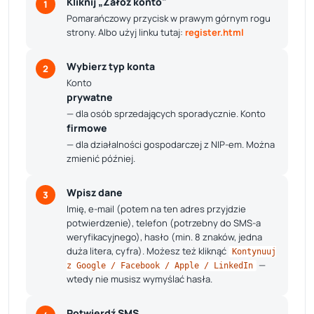
Kliknij „Załóż konto"
1
Pomarańczowy przycisk w prawym górnym rogu
strony. Albo użyj linku tutaj:
register.html
Wybierz typ konta
2
Konto
prywatne
— dla osób sprzedających sporadycznie. Konto
firmowe
— dla działalności gospodarczej z NIP-em. Można
zmienić później.
Wpisz dane
3
Imię, e-mail (potem na ten adres przyjdzie
potwierdzenie), telefon (potrzebny do SMS-a
weryfikacyjnego), hasło (min. 8 znaków, jedna
duża litera, cyfra). Możesz też kliknąć
Kontynuuj
—
z Google / Facebook / Apple / LinkedIn
wtedy nie musisz wymyślać hasła.
Potwierdź SMS