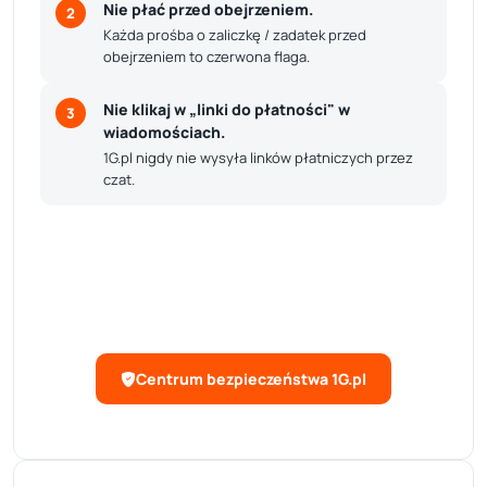
Nie płać przed obejrzeniem.
2
Każda prośba o zaliczkę / zadatek przed
obejrzeniem to czerwona flaga.
Nie klikaj w „linki do płatności" w
3
wiadomościach.
1G.pl nigdy nie wysyła linków płatniczych przez
czat.
Przeczytaj pełny przewodnik
bezpieczeństwa
8 zasad, 9 schematów oszustw, krok-po-kroku
procedura idealnej transakcji.
Centrum bezpieczeństwa 1G.pl