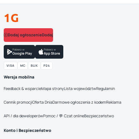
1G
Dodaj ogłoszenie
Pobierz w
Pobierz w
Google Play
App Store
VISA
MC
BLIK
P24
Wersja mobilna
Feedback & wsparcie
Mapa strony
Lista województw
Regulamin
Cennik promocji
Oferta Dnia
Darmowe ogłoszenia z kodem
Reklama
API / dla deweloperów
Pomoc / 💬 Czat online
Bezpieczeństwo
Konto i Bezpieczeństwo