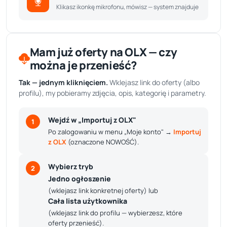
Klikasz ikonkę mikrofonu, mówisz — system znajduje
Mam już oferty na OLX — czy
można je przenieść?
Tak — jednym kliknięciem.
Wklejasz link do oferty (albo
profilu), my pobieramy zdjęcia, opis, kategorię i parametry.
Wejdź w „Importuj z OLX"
1
Po zalogowaniu w menu „Moje konto" →
Importuj
z OLX
(oznaczone NOWOŚĆ).
Wybierz tryb
2
Jedno ogłoszenie
(wklejasz link konkretnej oferty) lub
Cała lista użytkownika
(wklejasz link do profilu — wybierzesz, które
oferty przenieść).