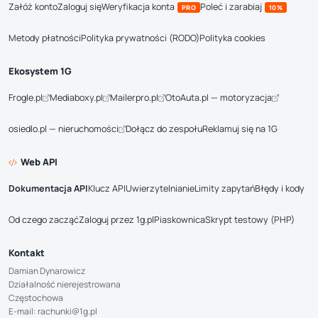
Załóż konto
Zaloguj się
Weryfikacja konta
Poleć i zarabiaj
PRO
10%
Metody płatności
Polityka prywatności (RODO)
Polityka cookies
Ekosystem 1G
Frogle.pl
Mediaboxy.pl
Mailerpro.pl
OtoAuta.pl — motoryzacja
osiedlo.pl — nieruchomości
Dołącz do zespołu
Reklamuj się na 1G
Web API
Dokumentacja API
Klucz API
Uwierzytelnianie
Limity zapytań
Błędy i kody
Od czego zacząć
Zaloguj przez 1g.pl
Piaskownica
Skrypt testowy (PHP)
Kontakt
Damian Dynarowicz
Działalność nierejestrowana
Częstochowa
E-mail: rachunki@1g.pl