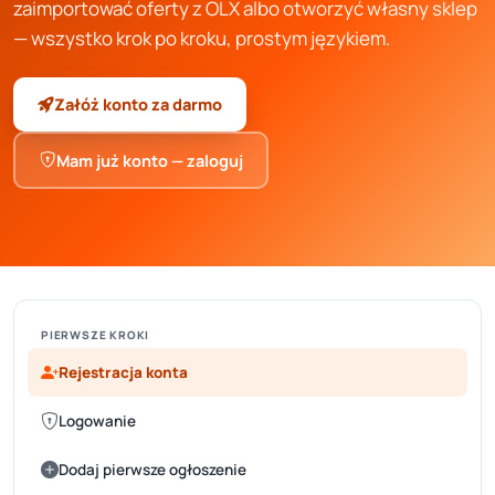
zaimportować oferty z OLX albo otworzyć własny sklep
— wszystko krok po kroku, prostym językiem.
Załóż konto za darmo
Mam już konto — zaloguj
PIERWSZE KROKI
Rejestracja konta
Logowanie
Dodaj pierwsze ogłoszenie