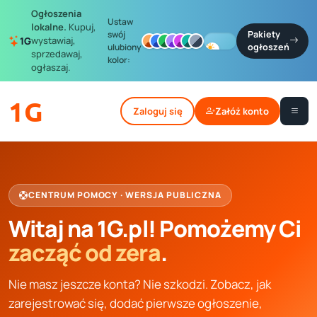
Ogłoszenia
Ustaw
lokalne.
Kupuj,
swój
Pakiety
wystawiaj,
1G
ulubiony
ogłoszeń
sprzedawaj,
kolor:
ogłaszaj.
1G
Zaloguj się
Załóż konto
CENTRUM POMOCY · WERSJA PUBLICZNA
Witaj na 1G.pl! Pomożemy Ci
zacząć od zera
.
Nie masz jeszcze konta? Nie szkodzi. Zobacz, jak
zarejestrować się, dodać pierwsze ogłoszenie,