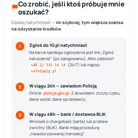
Co zrobić, jeśli ktoś próbuje mnie
oszukać?
Działaj natychmiast —
im szybciej, tym większa szansa
na odzyskanie środków
.
Zgłoś do 1G.pl natychmiast
1
Na karcie każdego ogłoszenia jest link „Zgłoś
naruszenie" (po zalogowaniu). Albo zadzwoń
(24/7) lub napisz
+48 22 333 14 14
.
safety@1g.pl
W ciągu 24h — zawiadom Policję
2
Online:
policja.gov.pl
. Z dowodami: zrzuty czatu,
dane wpłat, dane sprzedawcy.
W ciągu 48h — bank / dostawca BLIK
3
Wniosek o chargeback (karta) lub przelew
zwrotny (BLIK). Banki mają procedurę
„nieautoryzowanej transakcji".