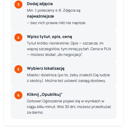
Dodaj zdjęcia
3
Min. 1, polecamy 4-6. Zdjęcia są
najważniejsze
— bez nich prawie nikt nie napisze.
Wpisz tytuł, opis, cenę
4
Tytuł krótko i konkretnie. Opis — szczerze, im
więcej szczegółów, tym mniej pytań. Cena w PLN
— możesz dodać „do negocjacji".
Wybierz lokalizację
5
Miasto i dzielnica (po to, żeby znaleźli Cię ludzie
z okolicy). Można też ustawić zasięg dostawy.
Kliknij „Opublikuj"
6
Gotowe! Ogłoszenie pojawi się w wynikach w
ciągu kilku minut. Wisi 30 dni, możesz przedłużać
za darmo.