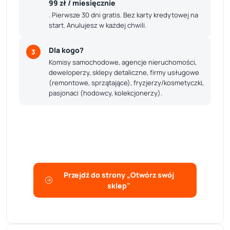
99 zł / miesięcznie
. Pierwsze 30 dni gratis. Bez karty kredytowej na
start. Anulujesz w każdej chwili.
Dla kogo?
3
Komisy samochodowe, agencje nieruchomości,
deweloperzy, sklepy detaliczne, firmy usługowe
(remontowe, sprzątające), fryzjerzy/kosmetyczki,
pasjonaci (hodowcy, kolekcjonerzy).
Sprawdź pełne porównanie
Konto darmowe vs. Sklep Premium — co dostajesz,
ile kosztuje, czy się opłaca.
Przejdź do strony „Otwórz swój
sklep"