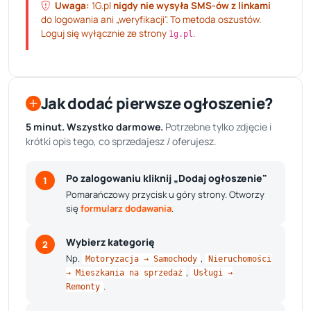
Uwaga:
1G.pl
nigdy nie wysyła SMS-ów z linkami
do logowania ani „weryfikacji". To metoda oszustów.
Loguj się wyłącznie ze strony
.
1g.pl
Jak dodać pierwsze ogłoszenie?
5 minut. Wszystko darmowe.
Potrzebne tylko zdjęcie i
krótki opis tego, co sprzedajesz / oferujesz.
Po zalogowaniu kliknij „Dodaj ogłoszenie"
1
Pomarańczowy przycisk u góry strony. Otworzy
się
formularz dodawania
.
Wybierz kategorię
2
Np.
,
Motoryzacja → Samochody
Nieruchomości
,
→ Mieszkania na sprzedaż
Usługi →
.
Remonty