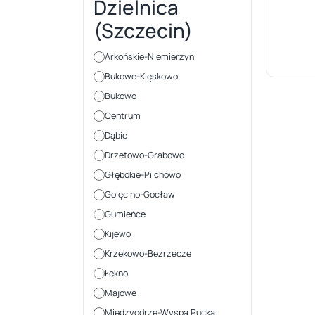
Dzielnica
(Szczecin)
Arkońskie-Niemierzyn
Bukowe-Klęskowo
Bukowo
Centrum
Dąbie
Drzetowo-Grabowo
Głębokie-Pilchowo
Golęcino-Gocław
Gumieńce
Kijewo
Krzekowo-Bezrzecze
Łękno
Majowe
Międzyodrze-Wyspa Pucka