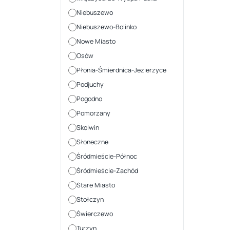
Niebuszewo
Niebuszewo-Bolinko
Nowe Miasto
Osów
Płonia-Śmierdnica-Jezierzyce
Podjuchy
Pogodno
Pomorzany
Skolwin
Słoneczne
Śródmieście-Północ
Śródmieście-Zachód
Stare Miasto
Stołczyn
Świerczewo
Turzyn