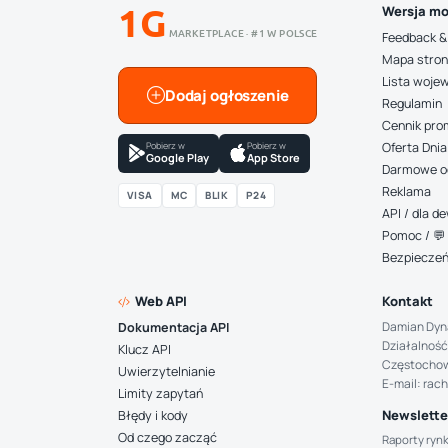
1G
Wersja mo
MARKETPLACE · #1 W POLSCE
Feedback &
Mapa stro
Lista woje
Dodaj ogłoszenie
Regulamin
Cennik pro
Pobierz w
Pobierz w
Oferta Dnia
Google Play
App Store
Darmowe o
Reklama
VISA
MC
BLIK
P24
API / dla 
Pomoc / 💬 
Bezpiecze
Web API
Kontakt
Damian Dyn
Dokumentacja API
Działalność
Klucz API
Częstocho
Uwierzytelnianie
E-mail: rac
Limity zapytań
Newsletter
Błędy i kody
Od czego zacząć
Raporty ryn