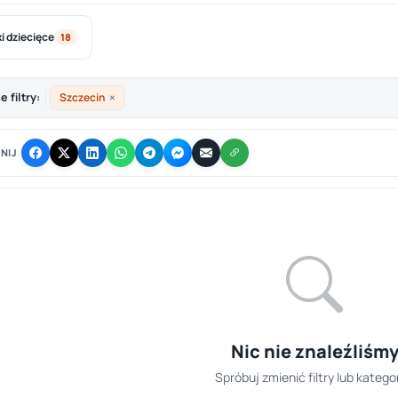
i dziecięce
18
×
 filtry:
Szczecin
NIJ
Nic nie znaleźliśm
Spróbuj zmienić filtry lub kategor