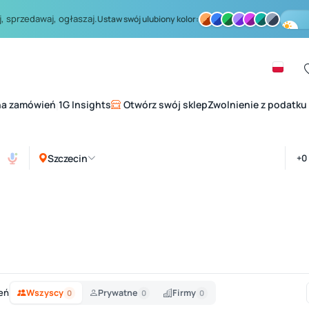
, sprzedawaj, ogłaszaj.
Ustaw swój ulubiony kolor:
na zamówień
1G Insights
Otwórz swój sklep
Zwolnienie z podatku
|
Szczecin
eń
Wszyscy
Prywatne
Firmy
0
0
0