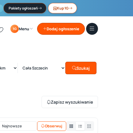
Pakiety ogłoszeń
Kup 1G
Menu
Dodaj ogłoszenie
1G
Szukaj
Zapisz wyszukiwanie
Obserwuj