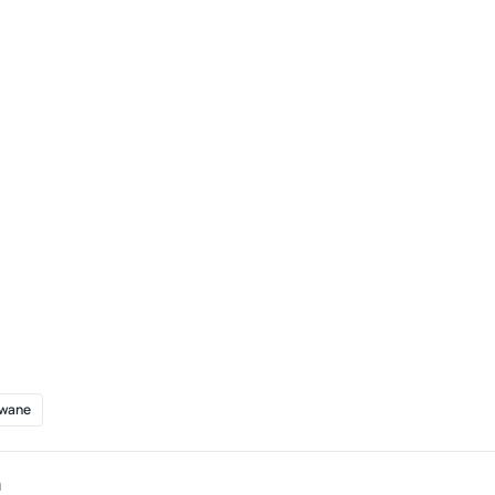
wane
n