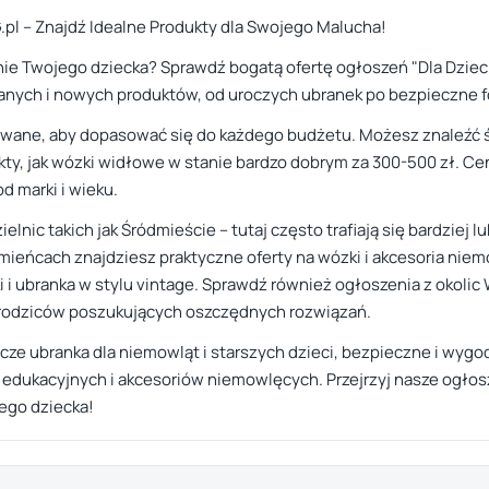
G.pl – Znajdź Idealne Produkty dla Swojego Malucha!
e Twojego dziecka? Sprawdź bogatą ofertę ogłoszeń "Dla Dzieci"
wanych i nowych produktów, od uroczych ubranek po bezpieczne 
wane, aby dopasować się do każdego budżetu. Możesz znaleźć św
ty, jak wózki widłowe w stanie bardzo dobrym za 300-500 zł. C
d marki i wieku.
elnic takich jak Śródmieście – tutaj często trafiają się bardziej 
eńcach znajdziesz praktyczne oferty na wózki i akcesoria nie
 i ubranka w stylu vintage. Sprawdź również ogłoszenia z okolic
a rodziców poszukujących oszczędnych rozwiązań.
ocze ubranka dla niemowląt i starszych dzieci, bezpieczne i wygo
kacyjnych i akcesoriów niemowlęcych. Przejrzyj nasze ogłoszeni
ego dziecka!