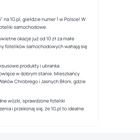
 na 1G.pl, giełdzie numer 1 w Polsce! W
foteliki samochodowe.
ietne okazje już od 10 zł za małe
eny fotelików samochodowych wahają się
luksusowe produkty i ubranka
mowlęce w dobrym stanie. Mieszkańcy
 Wałów Chrobrego i Jasnych Błoni, gdzie
dne wózki, sprawdzone foteliki
a i przekonaj się, że 1G.pl to idealne