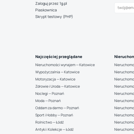
Zaloguj przez 1g.pl
Piaskownica
Skrypt testowy (PHP)
Najczęściej przeglądane
Nieruchom
Nieruchomości wynajem — Katowice
Nieruchomo
Wypożyczalnia — Katowice
Nieruchomo
Motoryzacja — Katowice
Nieruchomo
Zdrowie i Uroda — Katowice
Nieruchomo
Noclegi — Poznań
Nieruchomo
Moda — Poznań
Nieruchomo
Oddam za darmo — Poznań
Nieruchomo
Sport i Hobby — Poznań
Nieruchomo
Rolnictwo — Łódź
Nieruchomoś
Antyki i Kolekcje — Łódź
Nieruchomo