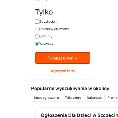
Tylko
Ze zdjęciami
Od osoby prywatnej
Od firmy
Wszyscy
Pokaż 0 wyniki
Wyczyść filtry
Popularne wyszukiwania w okolicy
Nowe ogłoszenia
Tylko z foto
Najtańsze
Promo
Ogłoszenia Dla Dzieci w Szczeci