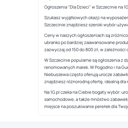
Ogłoszenia "Dla Dzieci" w Szczecinie na 1
Szukasz wyjątkowych okazji na wyposażeni
Szczecinie znajdziesz szeroki wybór uży
Ceny w naszych ogłoszeniach są zróżnico
ubranko po bardziej zaawansowane produk
zazwyczaj od 150 do 800 zł, w zależności o
W Szczecinie popularne są ogłoszenia z dzi
renomowanych marek. W Pogodno i na Gumi
Niebuszewa często oferują urocze zabawki
znajdziesz różnorodną ofertę, idealną dl
Na 1G.pl czeka na Ciebie bogaty wybór: ur
samochodowe, a także mnóstwo zabawek edu
miejsce na poszukiwanie perełek dla Twoj