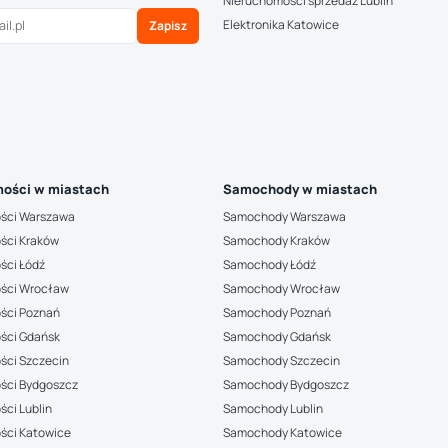
Nieruchomości sprzedaż Lublin
Elektronika Katowice
Zapisz
ości w miastach
Samochody w miastach
ści Warszawa
Samochody Warszawa
ści Kraków
Samochody Kraków
ści Łódź
Samochody Łódź
ści Wrocław
Samochody Wrocław
ści Poznań
Samochody Poznań
ści Gdańsk
Samochody Gdańsk
ści Szczecin
Samochody Szczecin
ści Bydgoszcz
Samochody Bydgoszcz
ci Lublin
Samochody Lublin
ści Katowice
Samochody Katowice