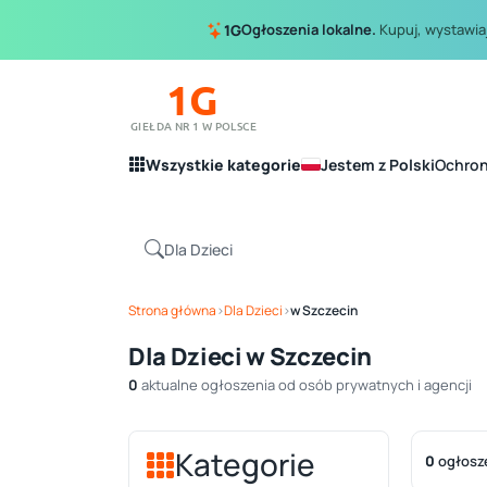
Ogłoszenia lokalne.
Kupuj, wystawiaj
1G
1G
GIEŁDA NR 1 W POLSCE
Wszystkie kategorie
Jestem z Polski
Ochro
Strona główna
›
Dla Dzieci
›
w Szczecin
Dla Dzieci w Szczecin
0
aktualne ogłoszenia od osób prywatnych i agencji
Kategorie
0
ogłosz