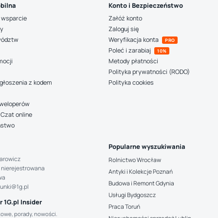
bilna
Konto i Bezpieczeństwo
 wsparcie
Załóż konto
ny
Zaloguj się
wództw
Weryfikacja konta
PRO
Poleć i zarabiaj
10%
mocji
Metody płatności
Polityka prywatności (RODO)
głoszenia z kodem
Polityka cookies
deweloperów
Czat online
ństwo
Popularne wyszukiwania
arowicz
Rolnictwo Wrocław
 nierejestrowana
Antyki i Kolekcje Poznań
wa
Budowa i Remont Gdynia
hunki@1g.pl
Usługi Bydgoszcz
 1G.pl Insider
Praca Toruń
kowe, porady, nowości.