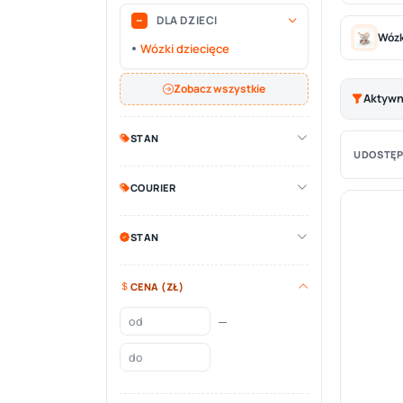
DLA DZIECI
Wózk
Wózki dziecięce
Zobacz wszystkie
Aktywne
STAN
UDOSTĘP
COURIER
STAN
CENA (ZŁ)
—