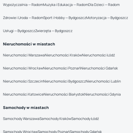
Wypożyczalnia — Radom
Muzyka i Edukacja — Radom
Dla Dzieci — Radom
Zdrowie i Uroda — Radom
Sport i Hobby — Bydgoszcz
Motoryzacja — Bydgoszcz
Usługi — Bydgoszcz
Zwierzęta — Bydgoszcz
Nieruchomości w miastach
Nieruchomości Warszawa
Nieruchomości Kraków
Nieruchomości Łódź
Nieruchomości Wrocław
Nieruchomości Poznań
Nieruchomości Gdańsk
Nieruchomości Szczecin
Nieruchomości Bydgoszcz
Nieruchomości Lublin
Nieruchomości Katowice
Nieruchomości Białystok
Nieruchomości Gdynia
Samochody w miastach
Samochody Warszawa
Samochody Kraków
Samochody Łódź
Samochody Wrocław
Samochody Poznań
Samochody Gdańsk