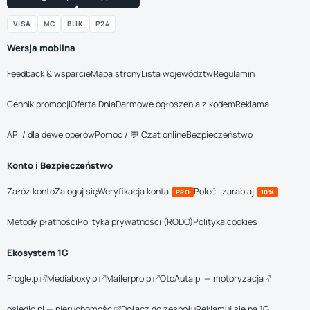
VISA
MC
BLIK
P24
Wersja mobilna
Feedback & wsparcie
Mapa strony
Lista województw
Regulamin
Cennik promocji
Oferta Dnia
Darmowe ogłoszenia z kodem
Reklama
API / dla deweloperów
Pomoc / 💬 Czat online
Bezpieczeństwo
Konto i Bezpieczeństwo
Załóż konto
Zaloguj się
Weryfikacja konta
Poleć i zarabiaj
PRO
10%
Metody płatności
Polityka prywatności (RODO)
Polityka cookies
Ekosystem 1G
Frogle.pl
Mediaboxy.pl
Mailerpro.pl
OtoAuta.pl — motoryzacja
osiedlo.pl — nieruchomości
Dołącz do zespołu
Reklamuj się na 1G