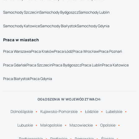
Samochody Szczecin
Samochody Bydgoszcz
Samochody Lublin
Samochody Katowice
Samochody Białystok
Samochody Gdynia
Praca w miastach
Praca Warszawa
Praca Kraków
Praca Łódź
Praca Wrocław
Praca Poznań
Praca Gdańsk
Praca Szczecin
Praca Bydgoszcz
Praca Lublin
Praca Katowice
Praca Białystok
Praca Gdynia
OGŁOSZENIA W WOJEWÓDZTWACH:
Dolnośląskie
Kujawsko-Pomorskie
Łódzkie
Lubelskie
Lubuskie
Małopolskie
Mazowieckie
Opolskie
Podkarpackie
Podlaskie
Pomorskie
Śląskie