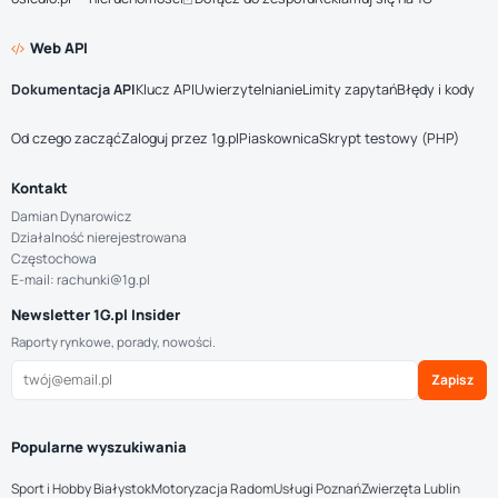
Web API
Dokumentacja API
Klucz API
Uwierzytelnianie
Limity zapytań
Błędy i kody
Od czego zacząć
Zaloguj przez 1g.pl
Piaskownica
Skrypt testowy (PHP)
Kontakt
Damian Dynarowicz
Działalność nierejestrowana
Częstochowa
E-mail: rachunki@1g.pl
Newsletter 1G.pl Insider
Raporty rynkowe, porady, nowości.
Zapisz
Popularne wyszukiwania
Sport i Hobby Białystok
Motoryzacja Radom
Usługi Poznań
Zwierzęta Lublin