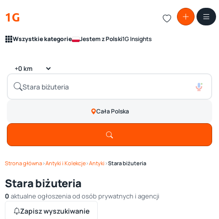
1G
Wszystkie kategorie
Jestem z Polski
1G Insights
Cała Polska
Strona główna
›
Antyki i Kolekcje
›
Antyki
›
Stara biżuteria
Stara biżuteria
0
aktualne ogłoszenia od osób prywatnych i agencji
Zapisz wyszukiwanie