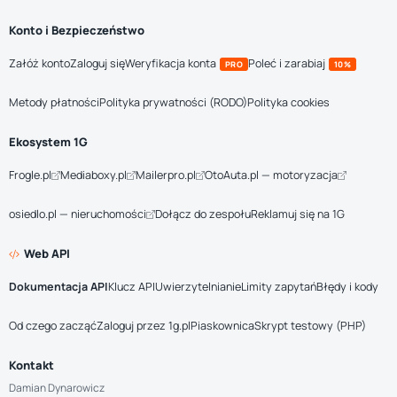
Konto i Bezpieczeństwo
Załóż konto
Zaloguj się
Weryfikacja konta
Poleć i zarabiaj
PRO
10%
Metody płatności
Polityka prywatności (RODO)
Polityka cookies
Ekosystem 1G
Frogle.pl
Mediaboxy.pl
Mailerpro.pl
OtoAuta.pl — motoryzacja
osiedlo.pl — nieruchomości
Dołącz do zespołu
Reklamuj się na 1G
Web API
Dokumentacja API
Klucz API
Uwierzytelnianie
Limity zapytań
Błędy i kody
Od czego zacząć
Zaloguj przez 1g.pl
Piaskownica
Skrypt testowy (PHP)
Kontakt
Damian Dynarowicz