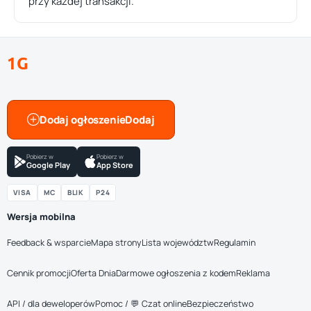
przy każdej transakcji.
1G
Dodaj ogłoszenie
Pobierz w
Pobierz w
Google Play
App Store
VISA
MC
BLIK
P24
Wersja mobilna
Feedback & wsparcie
Mapa strony
Lista województw
Regulamin
Cennik promocji
Oferta Dnia
Darmowe ogłoszenia z kodem
Reklama
API / dla deweloperów
Pomoc / 💬 Czat online
Bezpieczeństwo