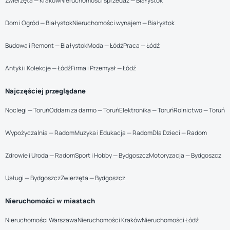
Zwierzęta — Kraków
Nieruchomości sprzedaż — Białystok
Dom i Ogród — Białystok
Nieruchomości wynajem — Białystok
Budowa i Remont — Białystok
Moda — Łódź
Praca — Łódź
Antyki i Kolekcje — Łódź
Firma i Przemysł — Łódź
Najczęściej przeglądane
Noclegi — Toruń
Oddam za darmo — Toruń
Elektronika — Toruń
Rolnictwo — Toruń
Wypożyczalnia — Radom
Muzyka i Edukacja — Radom
Dla Dzieci — Radom
Zdrowie i Uroda — Radom
Sport i Hobby — Bydgoszcz
Motoryzacja — Bydgoszcz
Usługi — Bydgoszcz
Zwierzęta — Bydgoszcz
Nieruchomości w miastach
Nieruchomości Warszawa
Nieruchomości Kraków
Nieruchomości Łódź