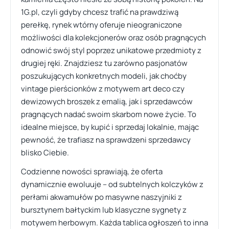
1G.pl, czyli gdyby chcesz trafić na prawdziwą
perełkę, rynek wtórny oferuje nieograniczone
możliwości dla kolekcjonerów oraz osób pragnących
odnowić swój styl poprzez unikatowe przedmioty z
drugiej ręki. Znajdziesz tu zarówno pasjonatów
poszukujących konkretnych modeli, jak choćby
vintage pierścionków z motywem art deco czy
dewizowych broszek z emalią, jak i sprzedawców
pragnących nadać swoim skarbom nowe życie. To
idealne miejsce, by kupić i sprzedaj lokalnie, mając
pewność, że trafiasz na sprawdzeni sprzedawcy
blisko Ciebie.
Codzienne nowości sprawiają, że oferta
dynamicznie ewoluuje – od subtelnych kolczyków z
perłami akwamułów po masywne naszyjniki z
bursztynem bałtyckim lub klasyczne sygnety z
motywem herbowym. Każda tablica ogłoszeń to inna