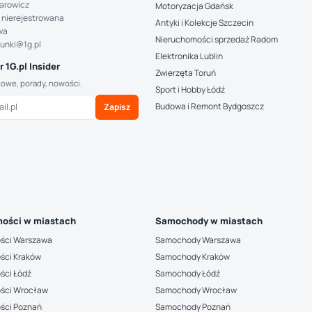
arowicz
Motoryzacja Gdańsk
 nierejestrowana
Antyki i Kolekcje Szczecin
wa
Nieruchomości sprzedaż Radom
hunki@1g.pl
Elektronika Lublin
 1G.pl Insider
Zwierzęta Toruń
kowe, porady, nowości.
Sport i Hobby Łódź
Budowa i Remont Bydgoszcz
Zapisz
ości w miastach
Samochody w miastach
ści Warszawa
Samochody Warszawa
ści Kraków
Samochody Kraków
ści Łódź
Samochody Łódź
ści Wrocław
Samochody Wrocław
ści Poznań
Samochody Poznań