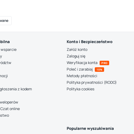
wane
bilna
Konto i Bezpieczeństwo
 wsparcie
Załóż konto
ny
Zaloguj się
wództw
Weryfikacja konta
PRO
Poleć i zarabiaj
10%
mocji
Metody płatności
Polityka prywatności (RODO)
głoszenia z kodem
Polityka cookies
deweloperów
Czat online
ństwo
Popularne wyszukiwania