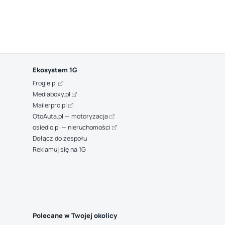
Ekosystem 1G
Frogle.pl
Mediaboxy.pl
Mailerpro.pl
OtoAuta.pl — motoryzacja
osiedlo.pl — nieruchomości
Dołącz do zespołu
Reklamuj się na 1G
Polecane w Twojej okolicy