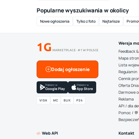
Popularne wyszukiwania w okolicy
Nowe ogłoszenia
Tylko z foto
Najtańsze
Promo
1G
Wersja mo
MARKETPLACE · #1 W POLSCE
Feedback &
Mapa stro
Lista woje
Dodaj ogłoszenie
Regulamin
Cennik pro
Pobierz w
Pobierz w
Oferta Dnia
Google Play
App Store
Darmowe o
Reklama
VISA
MC
BLIK
P24
API / dla 
Pomoc / 💬 
Bezpiecze
Web API
Kontakt