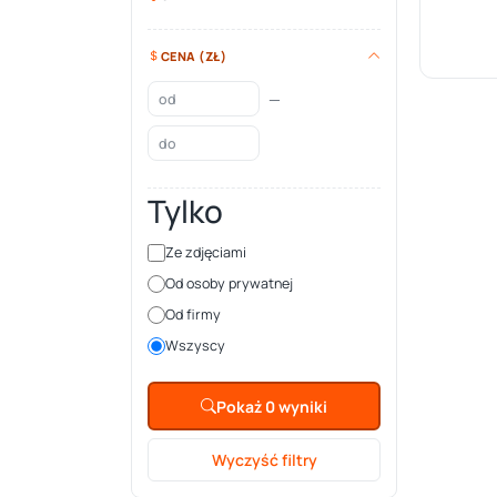
CENA (ZŁ)
—
Tylko
Ze zdjęciami
Od osoby prywatnej
Od firmy
Wszyscy
Pokaż 0 wyniki
Wyczyść filtry