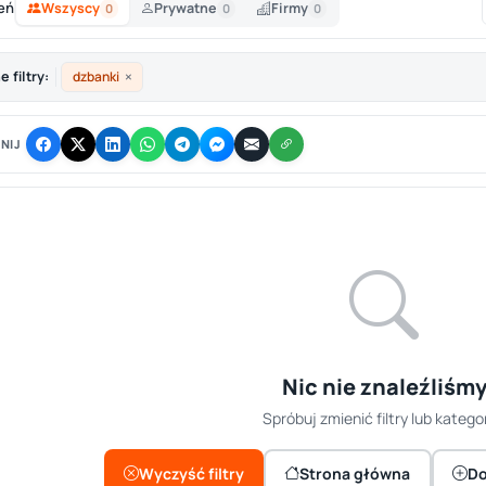
eń
Wszyscy
Prywatne
Firmy
0
0
0
×
 filtry:
dzbanki
NIJ
Nic nie znaleźliśm
Spróbuj zmienić filtry lub kategor
Wyczyść filtry
Strona główna
Do