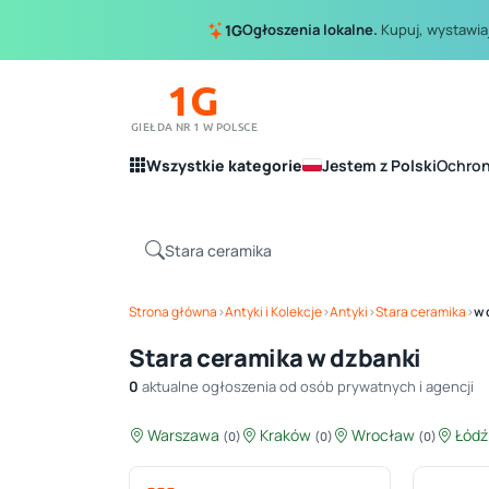
Ogłoszenia lokalne.
Kupuj, wystawiaj
1G
1G
GIEŁDA NR 1 W POLSCE
Wszystkie kategorie
Jestem z Polski
Ochro
Strona główna
›
Antyki i Kolekcje
›
Antyki
›
Stara ceramika
›
w 
Stara ceramika w dzbanki
0
aktualne ogłoszenia od osób prywatnych i agencji
Warszawa
Kraków
Wrocław
Łód
(0)
(0)
(0)