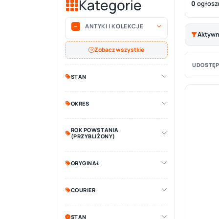
Kategorie
0
ogłosz
ANTYKI I KOLEKCJE
Aktywne
Zobacz wszystkie
UDOSTĘP
STAN
OKRES
ROK POWSTANIA
(PRZYBLIŻONY)
ORYGINAŁ
COURIER
STAN