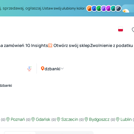
, sprzedawaj, ogłaszaj.
Ustaw swój ulubiony kolor:
na zamówień
1G Insights
Otwórz swój sklep
Zwolnienie z podatku
|
dzbanki
dzbanki
ź
Poznań
Gdańsk
Szczecin
Bydgoszcz
Lublin
(0)
(0)
(0)
(0)
(0)