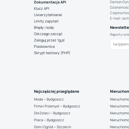
Damian Dyn
Dokumentacja API
Działalność
Klucz API
Częstocho
Uwierzytelnianie
E-mail: rac
Limity zapytań
Newsletter
Błędy i kody
Od czego zacząć
Raporty ryn
Zaloguj przez 1g.pl
Piaskownica
Skrypt testowy (PHP)
Najczęściej przeglądane
Nieruchom
Moda — Bydgoszcz
Nieruchomo
Firma i Przemysł — Bydgoszcz
Nieruchomo
Dla Dzieci — Bydgoszcz
Nieruchomo
Praca — Bydgoszcz
Nieruchomo
Dom i Ogród — Szczecin
Nieruchomo