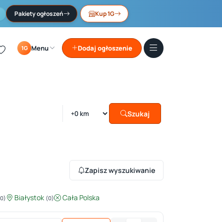
Pakiety ogłoszeń
Kup 1G
Menu
Dodaj ogłoszenie
1G
Szukaj
Zapisz wyszukiwanie
Białystok
Cała Polska
(0)
(0)