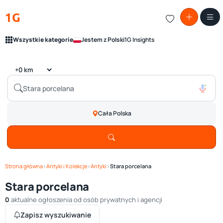
1G
Wszystkie kategorie
Jestem z Polski
1G Insights
Cała Polska
Strona główna
›
Antyki i Kolekcje
›
Antyki
›
Stara porcelana
Stara porcelana
0
aktualne ogłoszenia od osób prywatnych i agencji
Zapisz wyszukiwanie