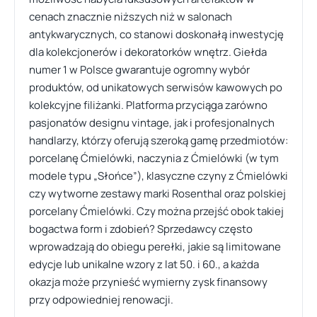
cenach znacznie niższych niż w salonach
antykwarycznych, co stanowi doskonałą inwestycję
dla kolekcjonerów i dekoratorków wnętrz. Giełda
numer 1 w Polsce gwarantuje ogromny wybór
produktów, od unikatowych serwisów kawowych po
kolekcyjne filiżanki. Platforma przyciąga zarówno
pasjonatów designu vintage, jak i profesjonalnych
handlarzy, którzy oferują szeroką gamę przedmiotów:
porcelanę Ćmielówki, naczynia z Ćmielówki (w tym
modele typu „Słońce”), klasyczne czyny z Ćmielówki
czy wytworne zestawy marki Rosenthal oraz polskiej
porcelany Ćmielówki. Czy można przejść obok takiej
bogactwa form i zdobień? Sprzedawcy często
wprowadzają do obiegu perełki, jakie są limitowane
edycje lub unikalne wzory z lat 50. i 60., a każda
okazja może przynieść wymierny zysk finansowy
przy odpowiedniej renowacji.