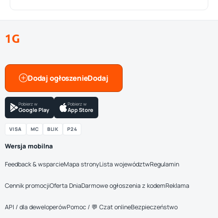
1G
Dodaj ogłoszenie
Pobierz w
Pobierz w
Google Play
App Store
VISA
MC
BLIK
P24
Wersja mobilna
Feedback & wsparcie
Mapa strony
Lista województw
Regulamin
Cennik promocji
Oferta Dnia
Darmowe ogłoszenia z kodem
Reklama
API / dla deweloperów
Pomoc / 💬 Czat online
Bezpieczeństwo