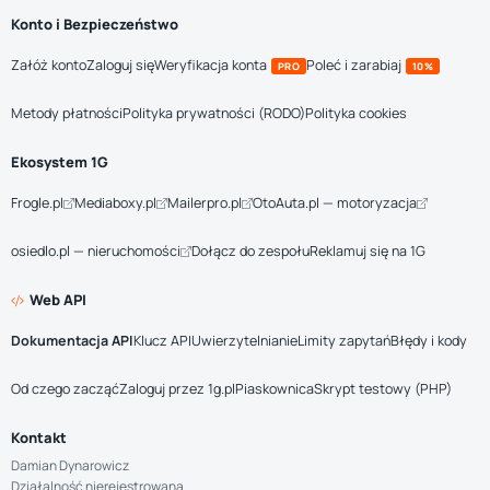
Konto i Bezpieczeństwo
Załóż konto
Zaloguj się
Weryfikacja konta
Poleć i zarabiaj
PRO
10%
Metody płatności
Polityka prywatności (RODO)
Polityka cookies
Ekosystem 1G
Frogle.pl
Mediaboxy.pl
Mailerpro.pl
OtoAuta.pl — motoryzacja
osiedlo.pl — nieruchomości
Dołącz do zespołu
Reklamuj się na 1G
Web API
Dokumentacja API
Klucz API
Uwierzytelnianie
Limity zapytań
Błędy i kody
Od czego zacząć
Zaloguj przez 1g.pl
Piaskownica
Skrypt testowy (PHP)
Kontakt
Damian Dynarowicz
Działalność nierejestrowana