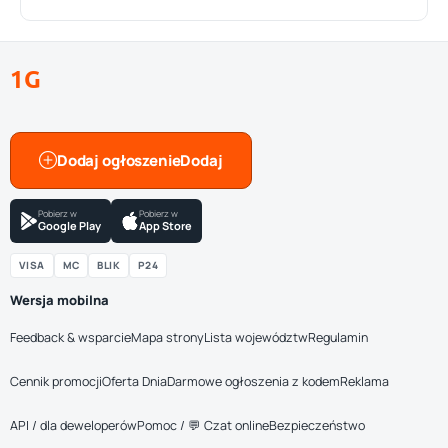
1G
Dodaj ogłoszenie
Pobierz w
Pobierz w
Google Play
App Store
VISA
MC
BLIK
P24
Wersja mobilna
Feedback & wsparcie
Mapa strony
Lista województw
Regulamin
Cennik promocji
Oferta Dnia
Darmowe ogłoszenia z kodem
Reklama
API / dla deweloperów
Pomoc / 💬 Czat online
Bezpieczeństwo