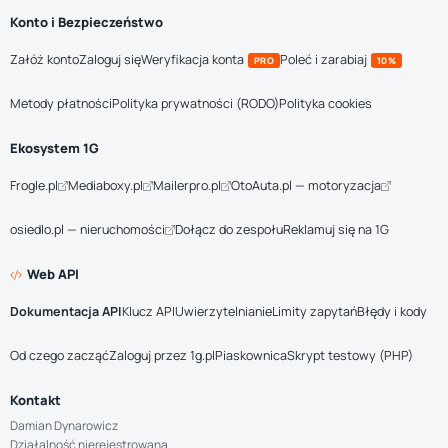
Konto i Bezpieczeństwo
Załóż konto
Zaloguj się
Weryfikacja konta
Poleć i zarabiaj
PRO
10%
Metody płatności
Polityka prywatności (RODO)
Polityka cookies
Ekosystem 1G
Frogle.pl
Mediaboxy.pl
Mailerpro.pl
OtoAuta.pl — motoryzacja
osiedlo.pl — nieruchomości
Dołącz do zespołu
Reklamuj się na 1G
Web API
Dokumentacja API
Klucz API
Uwierzytelnianie
Limity zapytań
Błędy i kody
Od czego zacząć
Zaloguj przez 1g.pl
Piaskownica
Skrypt testowy (PHP)
Kontakt
Damian Dynarowicz
Działalność nierejestrowana