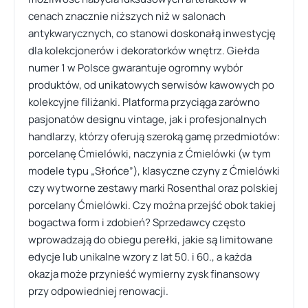
cenach znacznie niższych niż w salonach
antykwarycznych, co stanowi doskonałą inwestycję
dla kolekcjonerów i dekoratorków wnętrz. Giełda
numer 1 w Polsce gwarantuje ogromny wybór
produktów, od unikatowych serwisów kawowych po
kolekcyjne filiżanki. Platforma przyciąga zarówno
pasjonatów designu vintage, jak i profesjonalnych
handlarzy, którzy oferują szeroką gamę przedmiotów:
porcelanę Ćmielówki, naczynia z Ćmielówki (w tym
modele typu „Słońce”), klasyczne czyny z Ćmielówki
czy wytworne zestawy marki Rosenthal oraz polskiej
porcelany Ćmielówki. Czy można przejść obok takiej
bogactwa form i zdobień? Sprzedawcy często
wprowadzają do obiegu perełki, jakie są limitowane
edycje lub unikalne wzory z lat 50. i 60., a każda
okazja może przynieść wymierny zysk finansowy
przy odpowiedniej renowacji.