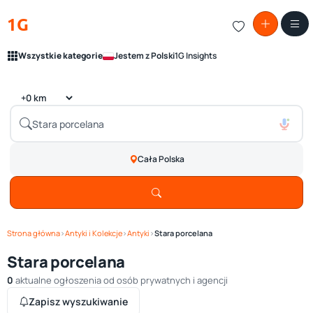
1G
Wszystkie kategorie
Jestem z Polski
1G Insights
Cała Polska
Strona główna
›
Antyki i Kolekcje
›
Antyki
›
Stara porcelana
Stara porcelana
0
aktualne ogłoszenia od osób prywatnych i agencji
Zapisz wyszukiwanie