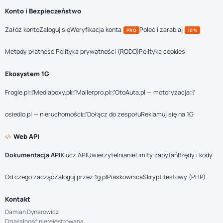
Konto i Bezpieczeństwo
Załóż konto
Zaloguj się
Weryfikacja konta
Poleć i zarabiaj
PRO
10%
Metody płatności
Polityka prywatności (RODO)
Polityka cookies
Ekosystem 1G
Frogle.pl
Mediaboxy.pl
Mailerpro.pl
OtoAuta.pl — motoryzacja
osiedlo.pl — nieruchomości
Dołącz do zespołu
Reklamuj się na 1G
Web API
Dokumentacja API
Klucz API
Uwierzytelnianie
Limity zapytań
Błędy i kody
Od czego zacząć
Zaloguj przez 1g.pl
Piaskownica
Skrypt testowy (PHP)
Kontakt
Damian Dynarowicz
Działalność nierejestrowana