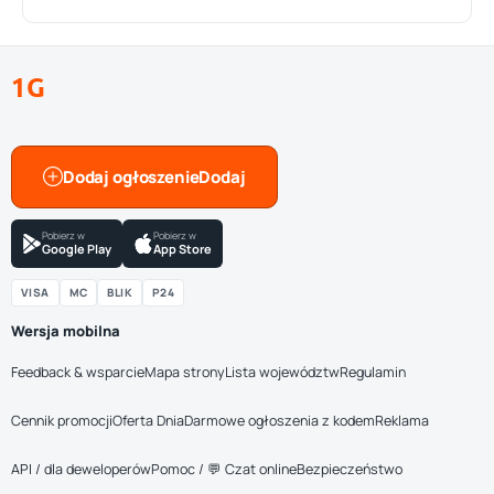
1G
Dodaj ogłoszenie
Pobierz w
Pobierz w
Google Play
App Store
VISA
MC
BLIK
P24
Wersja mobilna
Feedback & wsparcie
Mapa strony
Lista województw
Regulamin
Cennik promocji
Oferta Dnia
Darmowe ogłoszenia z kodem
Reklama
API / dla deweloperów
Pomoc / 💬 Czat online
Bezpieczeństwo