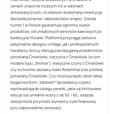
cenach znacznie niższych niż w salonach
antykwarycznych, co stanowi doskonałą inwestycję
dla kolekcjonerów i dekoratorków wnętrz. Giełda
numer 1 w Polsce gwarantuje ogromny wybór
produktów, od unikatowych serwisów kawowych po
kolekcyjne filiżanki. Platforma przyciąga zarówno
pasjonatów designu vintage, jak i profesjonalnych
handlarzy, którzy oferują szeroką gamę przedmiotów:
porcelanę Ćmielówki, naczynia z Ćmielówki (w tym
modele typu „Słońce”), klasyczne czyny z Ćmielówki
czy wytworne zestawy marki Rosenthal oraz polskiej
porcelany Ćmielówki. Czy można przejść obok takiej
bogactwa form i zdobień? Sprzedawcy często
wprowadzają do obiegu perełki, jakie są limitowane
edycje lub unikalne wzory z lat 50. i 60., a każda
okazja może przynieść wymierny zysk finansowy
przy odpowiedniej renowacji.