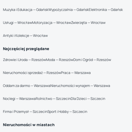
Muzyka i Edukacja — Gdańsk
Wypożyczalnia — Gdańsk
Elektronika — Gdańsk
Usługi — Wrocław
Motoryzacja — Wrocław
Zwierzęta — Wrocław
Antyki i Kolekcje — Wrocław
Najczęściej przeglądane
Zdrowie i Uroda — Rzeszów
Moda — Rzeszów
Dom i Ogród — Rzeszów
Nieruchomości sprzedaż — Rzeszów
Praca — Warszawa
Oddam za darmo — Warszawa
Nieruchomości wynajem — Warszawa
Noclegi — Warszawa
Rolnictwo — Szczecin
Dla Dzieci — Szczecin
Firma i Przemysł — Szczecin
Sport i Hobby — Szczecin
Nieruchomości w miastach