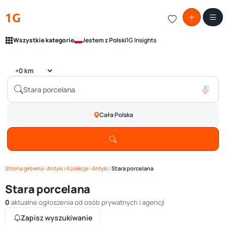
1G
Wszystkie kategorie
Jestem z Polski
1G Insights
Cała Polska
Strona główna
›
Antyki i Kolekcje
›
Antyki
›
Stara porcelana
Stara porcelana
0
aktualne ogłoszenia od osób prywatnych i agencji
Zapisz wyszukiwanie