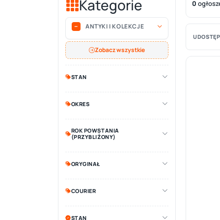
Kategorie
0
ogłosz
ANTYKI I KOLEKCJE
UDOSTĘP
Zobacz wszystkie
STAN
OKRES
ROK POWSTANIA
(PRZYBLIŻONY)
ORYGINAŁ
COURIER
STAN