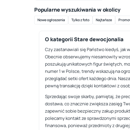
Popularne wyszukiwania w okolicy
Nowe ogłoszenia
Tylko z foto
Najtańsze
Promo
O kategorii Stare dewocjonalia
Czy zastanawiali się Państwo kiedyś, jak
Obecnie obserwujemy niesamowity wzrost 
poszukują unikatowych figur świętych, mos
numer 1 w Polsce, trendy wskazują na ogr
przeglądać setki ofert każdego dnia. Nasz
pewną transakcję dzięki kontaktowi z oso
Sprzedając swoje skarby, pamiętaj, że prec
dostawa, co znacznie zwiększa zasięg Tw
zapewnić sobie bezpieczny zakup produktów
polecamy kontakt ze sprawdzonymi sprzedaw
finansowa, ponieważ przedmioty z drugiej