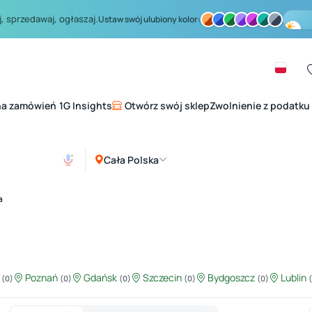
, sprzedawaj, ogłaszaj.
Ustaw swój ulubiony kolor:
na zamówień
1G Insights
Otwórz swój sklep
Zwolnienie z podatku
|
Cała Polska
a
ź
Poznań
Gdańsk
Szczecin
Bydgoszcz
Lublin
(0)
(0)
(0)
(0)
(0)