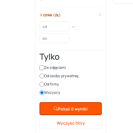
CENA (ZŁ)
—
Tylko
Ze zdjęciami
Od osoby prywatnej
Od firmy
Wszyscy
Pokaż 0 wyniki
Wyczyść filtry