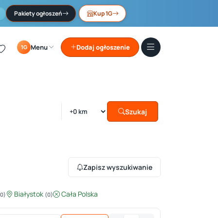
Pakiety ogłoszeń
Kup 1G
Menu
Dodaj ogłoszenie
1G
Szukaj
Zapisz wyszukiwanie
Białystok
Cała Polska
(0)
(0)