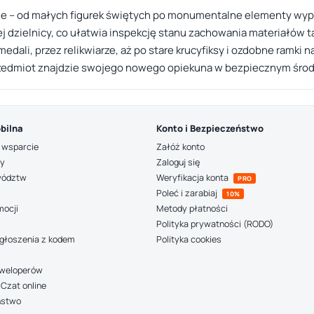
azje – od małych figurek świętych po monumentalne elementy wy
dzielnicy, co ułatwia inspekcję stanu zachowania materiałów ta
edali, przez relikwiarze, aż po stare krucyfiksy i ozdobne ramki n
przedmiot znajdzie swojego nowego opiekuna w bezpiecznym śr
bilna
Konto i Bezpieczeństwo
 wsparcie
Załóż konto
ny
Zaloguj się
wództw
Weryfikacja konta
PRO
Poleć i zarabiaj
10%
mocji
Metody płatności
Polityka prywatności (RODO)
głoszenia z kodem
Polityka cookies
deweloperów
Czat online
ństwo