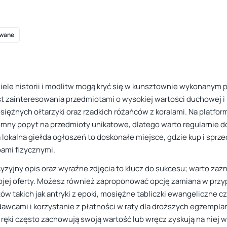
wane
 wiele historii i modlitw mogą kryć się w kunsztownie wykonanym
zainteresowania przedmiotami o wysokiej wartości duchowej i h
iężnych ołtarzyki oraz rzadkich różańców z koralami. Na platform
omny popyt na przedmioty unikatowe, dlatego warto regularnie 
a lokalna giełda ogłoszeń to doskonałe miejsce, gdzie kup i sprz
bami fizycznymi.
yzyjny opis oraz wyraźne zdjęcia to klucz do sukcesu; warto zazn
ojej oferty. Możesz również zaproponować opcję zamiana w przy
 takich jak antryki z epoki, mosiężne tabliczki ewangeliczne cz
cami i korzystanie z płatności w raty dla droższych egzemplarz
 ręki często zachowują swoją wartość lub wręcz zyskują na niej 