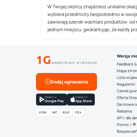
W Twojej okolicy znajdziesz unikalne ok
wybiera przedmioty bezpośrednio w swojej 
zawierają szeroki wachlarz produktów: od m
jednym miejscu, gwarantując, że każdy 
1G
Wersja mo
MARKETPLACE · #1 W POLSCE
Feedback &
Mapa stro
Lista woje
Dodaj ogłoszenie
Regulamin
Cennik pro
Pobierz w
Pobierz w
Oferta Dnia
Google Play
App Store
Darmowe o
Reklama
VISA
MC
BLIK
P24
API / dla 
Pomoc / 💬 
Bezpiecze