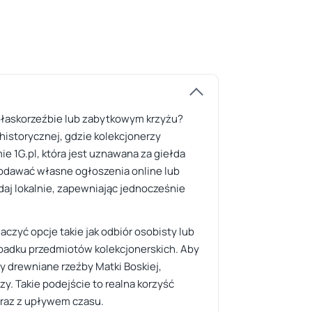
 płaskorzeźbie lub zabytkowym krzyżu?
istorycznej, gdzie kolekcjonerzy
ie 1G.pl, która jest uznawana za giełda
dodawać własne ogłoszenia online lub
edaj lokalnie, zapewniając jednocześnie
aczyć opcje takie jak odbiór osobisty lub
padku przedmiotów kolekcjonerskich. Aby
y drewniane rzeźby Matki Boskiej,
y. Takie podejście to realna korzyść
wraz z upływem czasu.