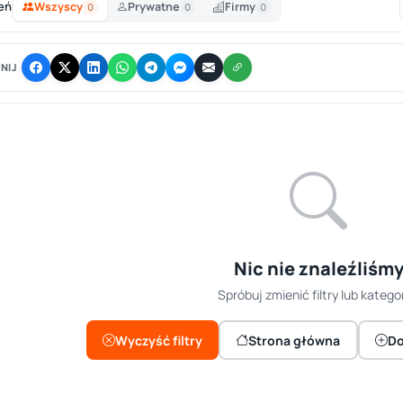
eń
Wszyscy
Prywatne
Firmy
0
0
0
NIJ
Nic nie znaleźliśm
Spróbuj zmienić filtry lub kategor
Wyczyść filtry
Strona główna
Do