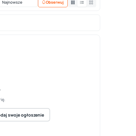
Obserwuj
y
ię.
daj swoje ogłoszenie