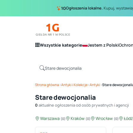
Ogłoszenia lokalne.
Kupuj, wystawiaj
1G
1G
GIEŁDA NR 1 W POLSCE
Wszystkie kategorie
Jestem z Polski
Ochro
Strona główna
›
Antyki i Kolekcje
›
Antyki
›
Stare dewocjonali
Stare dewocjonalia
0
aktualne ogłoszenia od osób prywatnych i agencji
Warszawa
Kraków
Wrocław
Łód
(0)
(0)
(0)