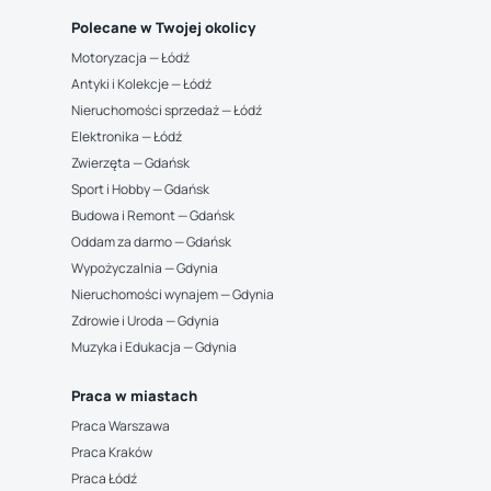
Polecane w Twojej okolicy
Motoryzacja — Łódź
Antyki i Kolekcje — Łódź
Nieruchomości sprzedaż — Łódź
Elektronika — Łódź
Zwierzęta — Gdańsk
Sport i Hobby — Gdańsk
Budowa i Remont — Gdańsk
Oddam za darmo — Gdańsk
Wypożyczalnia — Gdynia
Nieruchomości wynajem — Gdynia
Zdrowie i Uroda — Gdynia
Muzyka i Edukacja — Gdynia
Praca w miastach
Praca Warszawa
Praca Kraków
Praca Łódź