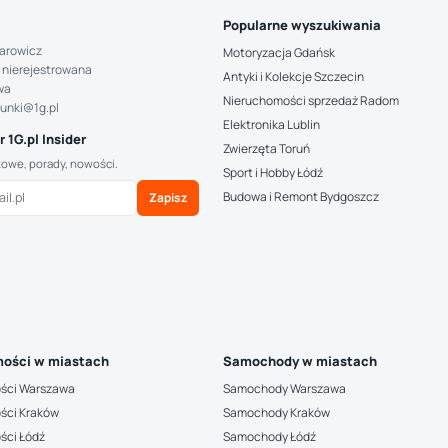
Popularne wyszukiwania
arowicz
Motoryzacja Gdańsk
 nierejestrowana
Antyki i Kolekcje Szczecin
wa
Nieruchomości sprzedaż Radom
hunki@1g.pl
Elektronika Lublin
 1G.pl Insider
Zwierzęta Toruń
kowe, porady, nowości.
Sport i Hobby Łódź
Budowa i Remont Bydgoszcz
Zapisz
ości w miastach
Samochody w miastach
ści Warszawa
Samochody Warszawa
ści Kraków
Samochody Kraków
ści Łódź
Samochody Łódź