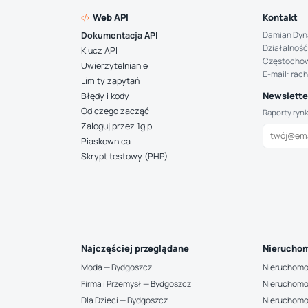
Web API
Kontakt
Damian Dyn
Dokumentacja API
Działalność
Klucz API
Częstocho
Uwierzytelnianie
E-mail: rac
Limity zapytań
Newsletter
Błędy i kody
Od czego zacząć
Raporty ryn
Zaloguj przez 1g.pl
Piaskownica
Skrypt testowy (PHP)
Najczęściej przeglądane
Nieruchom
Moda — Bydgoszcz
Nieruchomo
Firma i Przemysł — Bydgoszcz
Nieruchomo
Dla Dzieci — Bydgoszcz
Nieruchomo