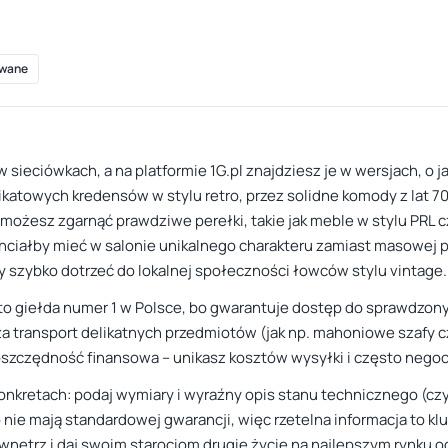
wane
w sieciówkach, a na platformie 1G.pl znajdziesz je w wersjach, o 
atowych kredensów w stylu retro, przez solidne komody z lat 70.
i, możesz zgarnąć prawdziwe perełki, takie jak meble w stylu PRL 
hciałby mieć w salonie unikalnego charakteru zamiast masowej 
y szybko dotrzeć do lokalnej społeczności łowców stylu vintage.
pl to giełda numer 1 w Polsce, bo gwarantuje dostęp do sprawdzon
ę za transport delikatnych przedmiotów (jak np. mahoniowe szafy 
szczędność finansowa – unikasz kosztów wysyłki i często negocju
konkretach: podaj wymiary i wyraźny opis stanu technicznego (cz
nie mają standardowej gwarancji, więc rzetelna informacja to klucz
ętrz i daj swoim starociom drugie życie na najlepszym rynku og