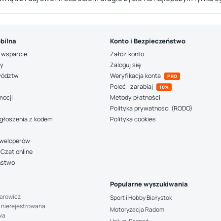
bilna
Konto i Bezpieczeństwo
 wsparcie
Załóż konto
ny
Zaloguj się
wództw
Weryfikacja konta
PRO
Poleć i zarabiaj
10%
mocji
Metody płatności
Polityka prywatności (RODO)
głoszenia z kodem
Polityka cookies
deweloperów
Czat online
ństwo
Popularne wyszukiwania
arowicz
Sport i Hobby Białystok
 nierejestrowana
Motoryzacja Radom
wa