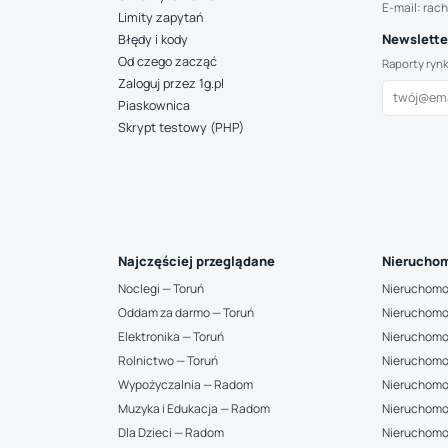
E-mail: rac
Limity zapytań
Newsletter
Błędy i kody
Od czego zacząć
Raporty ryn
Zaloguj przez 1g.pl
Piaskownica
Skrypt testowy (PHP)
Najczęściej przeglądane
Nieruchom
Noclegi — Toruń
Nieruchomo
Oddam za darmo — Toruń
Nieruchomo
Elektronika — Toruń
Nieruchomo
Rolnictwo — Toruń
Nieruchomo
Wypożyczalnia — Radom
Nieruchomo
Muzyka i Edukacja — Radom
Nieruchomo
Dla Dzieci — Radom
Nieruchomo