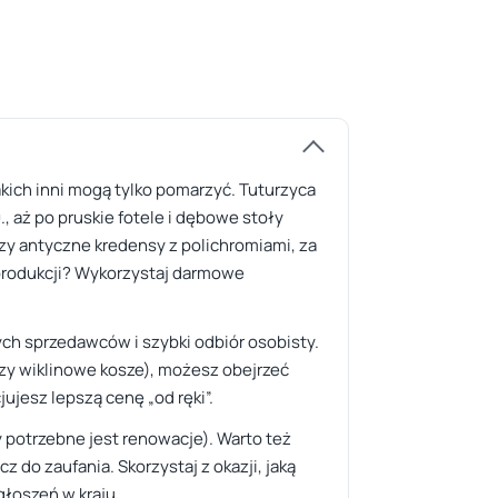
jakich inni mogą tylko pomarzyć. Tuturzyca
, aż po pruskie fotele i dębowe stoły
czy antyczne kredensy z polichromiami, za
produkcji? Wykorzystaj darmowe
ych sprzedawców i szybki odbiór osobisty.
czy wiklinowe kosze), możesz obejrzeć
jesz lepszą cenę „od ręki”.
y potrzebne jest renowacje). Warto też
 do zaufania. Skorzystaj z okazji, jaką
łoszeń w kraju.