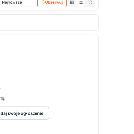
Obserwuj
y
ię.
daj swoje ogłoszenie