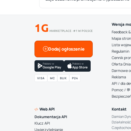
1G
Wersja mo
MARKETPLACE · #1 W POLSCE
Feedback &
Mapa stro
Lista woje
Dodaj ogłoszenie
Regulamin
Cennik pro
Pobierz w
Pobierz w
Oferta Dnia
Google Play
App Store
Darmowe o
Reklama
VISA
MC
BLIK
P24
API / dla 
Pomoc / 💬 
Bezpiecze
Web API
Kontakt
Damian Dyn
Dokumentacja API
Działalność
Klucz API
Częstocho
Uwierzytelnianie