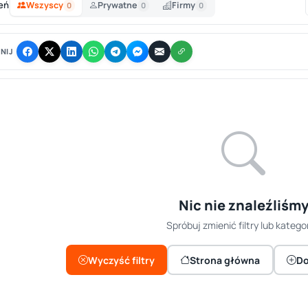
eń
Wszyscy
Prywatne
Firmy
0
0
0
NIJ
Nic nie znaleźliśm
Spróbuj zmienić filtry lub kategor
Wyczyść filtry
Strona główna
Do