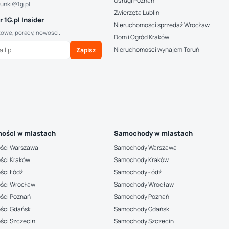
Usługi Poznań
hunki@1g.pl
Zwierzęta Lublin
 1G.pl Insider
Nieruchomości sprzedaż Wrocław
kowe, porady, nowości.
Dom i Ogród Kraków
Nieruchomości wynajem Toruń
Zapisz
ości w miastach
Samochody w miastach
ści Warszawa
Samochody Warszawa
ści Kraków
Samochody Kraków
ści Łódź
Samochody Łódź
ści Wrocław
Samochody Wrocław
ści Poznań
Samochody Poznań
ści Gdańsk
Samochody Gdańsk
ści Szczecin
Samochody Szczecin