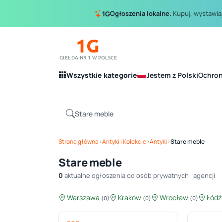
Ogłoszenia lokalne.
Kupuj, wystawiaj
1G
1G
GIEŁDA NR 1 W POLSCE
Wszystkie kategorie
Jestem z Polski
Ochro
Strona główna
›
Antyki i Kolekcje
›
Antyki
›
Stare meble
Stare meble
0
aktualne ogłoszenia od osób prywatnych i agencji
Warszawa
Kraków
Wrocław
Łód
(0)
(0)
(0)