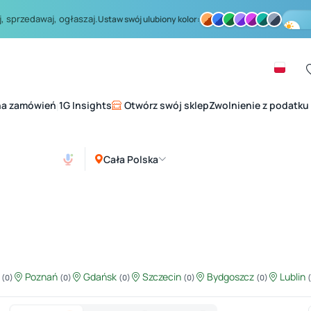
, sprzedawaj, ogłaszaj.
Ustaw swój ulubiony kolor:
na zamówień
1G Insights
Otwórz swój sklep
Zwolnienie z podatku
|
Cała Polska
ź
Poznań
Gdańsk
Szczecin
Bydgoszcz
Lublin
(0)
(0)
(0)
(0)
(0)