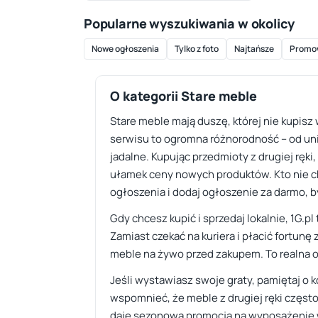
Popularne wyszukiwania w okolicy
Nowe ogłoszenia
Tylko z foto
Najtańsze
Promo
O kategorii Stare meble
Stare meble mają duszę, której nie kupisz 
serwisu to ogromna różnorodność – od unik
jadalne. Kupując przedmioty z drugiej ręk
ułamek ceny nowych produktów. Kto nie c
ogłoszenia i dodaj ogłoszenie za darmo, b
Gdy chcesz kupić i sprzedaj lokalnie, 1G.
Zamiast czekać na kuriera i płacić fortun
meble na żywo przed zakupem. To realna o
Jeśli wystawiasz swoje graty, pamiętaj o 
wspomnieć, że meble z drugiej ręki często 
daje sezonowa promocja na wyposażenie wn