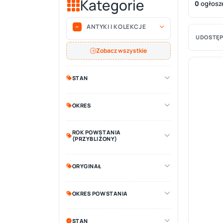
Kategorie
0
ogłosz
ANTYKI I KOLEKCJE
UDOSTĘP
Zobacz wszystkie
STAN
OKRES
ROK POWSTANIA
(PRZYBLIŻONY)
ORYGINAŁ
OKRES POWSTANIA
STAN