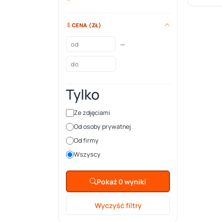
CENA (ZŁ)
—
Tylko
Ze zdjęciami
Od osoby prywatnej
Od firmy
Wszyscy
Pokaż 0 wyniki
Wyczyść filtry