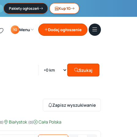
Pakiety ogłoszeń
Kup 1G
Menu
Dodaj ogłoszenie
1G
Szukaj
Zapisz wyszukiwanie
Białystok
Cała Polska
(0)
(0)