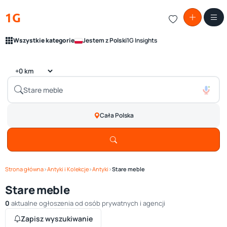
1G
Wszystkie kategorie
Jestem z Polski
1G Insights
Cała Polska
Strona główna
›
Antyki i Kolekcje
›
Antyki
›
Stare meble
Stare meble
0
aktualne ogłoszenia od osób prywatnych i agencji
Zapisz wyszukiwanie