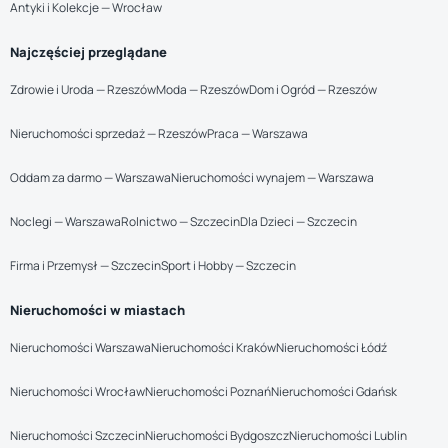
Antyki i Kolekcje — Wrocław
Najczęściej przeglądane
Zdrowie i Uroda — Rzeszów
Moda — Rzeszów
Dom i Ogród — Rzeszów
Nieruchomości sprzedaż — Rzeszów
Praca — Warszawa
Oddam za darmo — Warszawa
Nieruchomości wynajem — Warszawa
Noclegi — Warszawa
Rolnictwo — Szczecin
Dla Dzieci — Szczecin
Firma i Przemysł — Szczecin
Sport i Hobby — Szczecin
Nieruchomości w miastach
Nieruchomości Warszawa
Nieruchomości Kraków
Nieruchomości Łódź
Nieruchomości Wrocław
Nieruchomości Poznań
Nieruchomości Gdańsk
Nieruchomości Szczecin
Nieruchomości Bydgoszcz
Nieruchomości Lublin