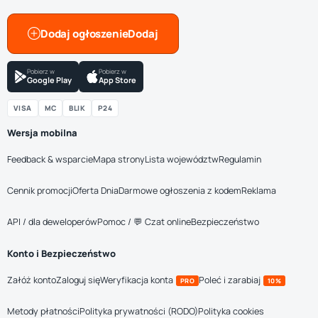
Dodaj ogłoszenie
Pobierz w
Pobierz w
Google Play
App Store
VISA
MC
BLIK
P24
Wersja mobilna
Feedback & wsparcie
Mapa strony
Lista województw
Regulamin
Cennik promocji
Oferta Dnia
Darmowe ogłoszenia z kodem
Reklama
API / dla deweloperów
Pomoc / 💬 Czat online
Bezpieczeństwo
Konto i Bezpieczeństwo
Załóż konto
Zaloguj się
Weryfikacja konta
Poleć i zarabiaj
PRO
10%
Metody płatności
Polityka prywatności (RODO)
Polityka cookies