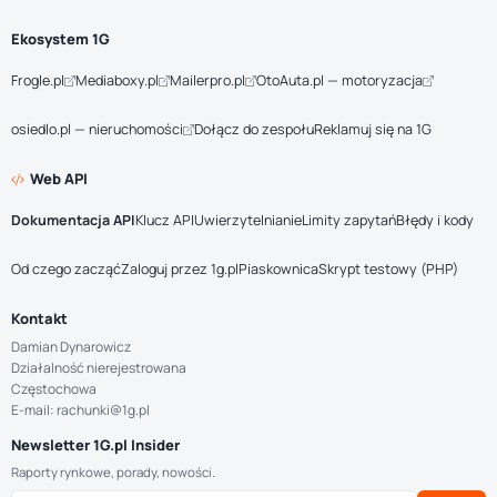
Ekosystem 1G
Frogle.pl
Mediaboxy.pl
Mailerpro.pl
OtoAuta.pl — motoryzacja
osiedlo.pl — nieruchomości
Dołącz do zespołu
Reklamuj się na 1G
Web API
Dokumentacja API
Klucz API
Uwierzytelnianie
Limity zapytań
Błędy i kody
Od czego zacząć
Zaloguj przez 1g.pl
Piaskownica
Skrypt testowy (PHP)
Kontakt
Damian Dynarowicz
Działalność nierejestrowana
Częstochowa
E-mail: rachunki@1g.pl
Newsletter 1G.pl Insider
Raporty rynkowe, porady, nowości.