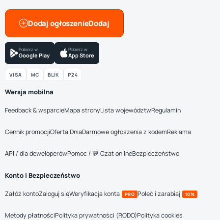
Dodaj ogłoszenie
Pobierz w
Pobierz w
Google Play
App Store
VISA
MC
BLIK
P24
Wersja mobilna
Feedback & wsparcie
Mapa strony
Lista województw
Regulamin
Cennik promocji
Oferta Dnia
Darmowe ogłoszenia z kodem
Reklama
API / dla deweloperów
Pomoc / 💬 Czat online
Bezpieczeństwo
Konto i Bezpieczeństwo
Załóż konto
Zaloguj się
Weryfikacja konta
Poleć i zarabiaj
PRO
10%
Metody płatności
Polityka prywatności (RODO)
Polityka cookies