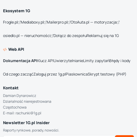
Ekosystem 1G
Frogle.pl
Mediaboxy.pl
Mailerpro.pl
OtoAuta.pl — motoryzacja
osiedlo.pl — nieruchomości
Dołącz do zespołu
Reklamuj się na 1G
Web API
Dokumentacja API
Klucz API
Uwierzytelnianie
Limity zapytań
Błędy i kody
Od czego zacząć
Zaloguj przez 1g.pl
Piaskownica
Skrypt testowy (PHP)
Kontakt
Damian Dynarowicz
Działalność nierejestrowana
Częstochowa
E-mail: rachunki@1g.pl
Newsletter 1G.pl Insider
Raporty rynkowe, porady, nowości.