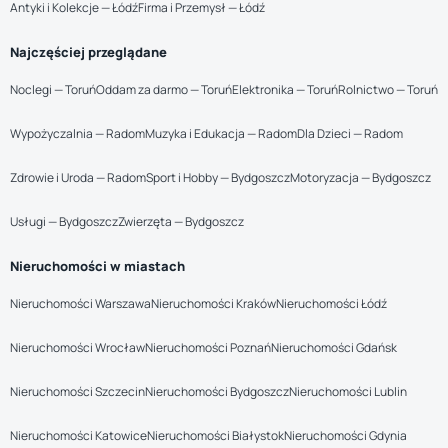
Antyki i Kolekcje — Łódź
Firma i Przemysł — Łódź
Najczęściej przeglądane
Noclegi — Toruń
Oddam za darmo — Toruń
Elektronika — Toruń
Rolnictwo — Toruń
Wypożyczalnia — Radom
Muzyka i Edukacja — Radom
Dla Dzieci — Radom
Zdrowie i Uroda — Radom
Sport i Hobby — Bydgoszcz
Motoryzacja — Bydgoszcz
Usługi — Bydgoszcz
Zwierzęta — Bydgoszcz
Nieruchomości w miastach
Nieruchomości Warszawa
Nieruchomości Kraków
Nieruchomości Łódź
Nieruchomości Wrocław
Nieruchomości Poznań
Nieruchomości Gdańsk
Nieruchomości Szczecin
Nieruchomości Bydgoszcz
Nieruchomości Lublin
Nieruchomości Katowice
Nieruchomości Białystok
Nieruchomości Gdynia