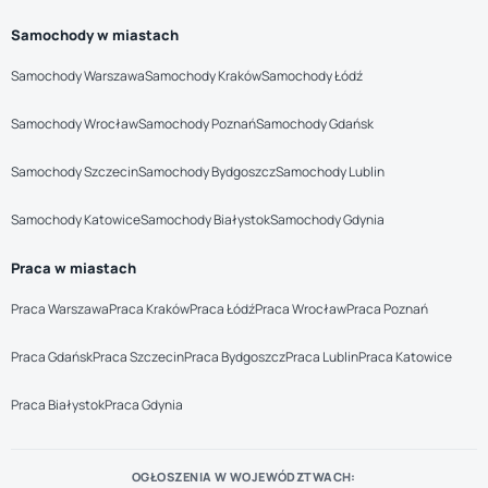
Samochody w miastach
Samochody Warszawa
Samochody Kraków
Samochody Łódź
Samochody Wrocław
Samochody Poznań
Samochody Gdańsk
Samochody Szczecin
Samochody Bydgoszcz
Samochody Lublin
Samochody Katowice
Samochody Białystok
Samochody Gdynia
Praca w miastach
Praca Warszawa
Praca Kraków
Praca Łódź
Praca Wrocław
Praca Poznań
Praca Gdańsk
Praca Szczecin
Praca Bydgoszcz
Praca Lublin
Praca Katowice
Praca Białystok
Praca Gdynia
OGŁOSZENIA W WOJEWÓDZTWACH: