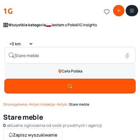
1G
Wszystkie kategorie
Jestem z Polski
1G Insights
Cała Polska
Strona główna
›
Antyki i Kolekcje
›
Antyki
›
Stare meble
Stare meble
0
aktualne ogłoszenia od osób prywatnych i agencji
Zapisz wyszukiwanie