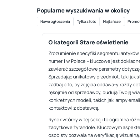
Popularne wyszukiwania w okolicy
Nowe ogłoszenia
Tylko z foto
Najtańsze
Promo
O kategorii Stare oświetlenie
Zrozumienie specyfiki segmentu antyków wy
numer 1 w Polsce – kluczowe jest dokład
zawierać szczegółowe parametry dotyczące
Sprzedając unikatowy przedmiot, taki jak 
zadbaj o to, by zdjęcia oddawały każdy de
rękojmię od sprzedawcy, budują Twoją wi
konkretnych modeli, takich jak lampy emal
kontaktowi z dostawcą.
Rynek wtórny w tej sekcji to ogromna różn
zabytkowe żyrandole. Kluczowym aspektem 
osobisty pozwala na weryfikację wizualną,