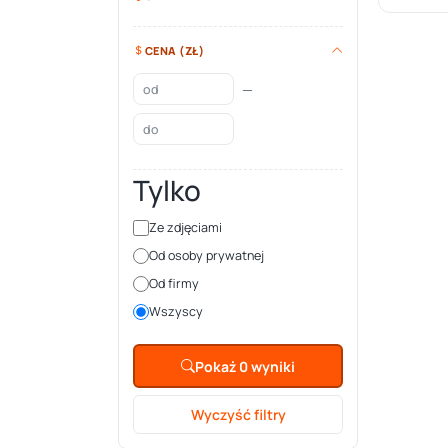
CENA (ZŁ)
—
Tylko
Ze zdjęciami
Od osoby prywatnej
Od firmy
Wszyscy
Pokaż 0 wyniki
Wyczyść filtry