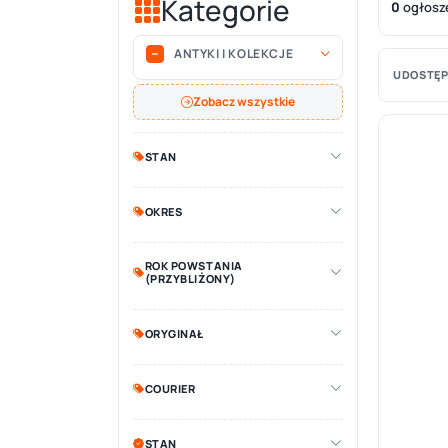
Kategorie
0
ogłosz
ANTYKI I KOLEKCJE
UDOSTĘP
Zobacz wszystkie
STAN
OKRES
ROK POWSTANIA
(PRZYBLIŻONY)
ORYGINAŁ
COURIER
STAN