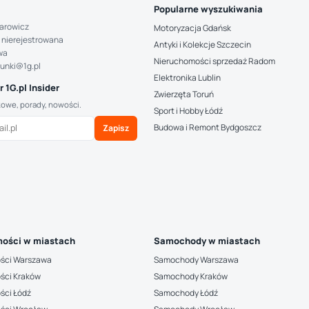
Popularne wyszukiwania
arowicz
Motoryzacja Gdańsk
 nierejestrowana
Antyki i Kolekcje Szczecin
wa
Nieruchomości sprzedaż Radom
hunki@1g.pl
Elektronika Lublin
 1G.pl Insider
Zwierzęta Toruń
kowe, porady, nowości.
Sport i Hobby Łódź
Budowa i Remont Bydgoszcz
Zapisz
ości w miastach
Samochody w miastach
ści Warszawa
Samochody Warszawa
ści Kraków
Samochody Kraków
ści Łódź
Samochody Łódź