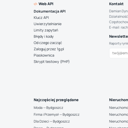
Web API
Kontakt
Damian Dyn
Dokumentacja API
Działalność
Klucz API
Częstocho
Uwierzytelnianie
E-mail: rac
Limity zapytań
Newsletter
Błędy i kody
Od czego zacząć
Raporty ryn
Zaloguj przez 1g.pl
Piaskownica
Skrypt testowy (PHP)
Najczęściej przeglądane
Nieruchom
Moda — Bydgoszcz
Nieruchomo
Firma i Przemysł — Bydgoszcz
Nieruchomo
Dla Dzieci — Bydgoszcz
Nieruchomo