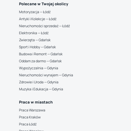
Polecane w Twojej okolicy
Motoryzacja — Łódź
Antyki i Kolekcje — Łódź
Nieruchomości sprzedaż — Łódź
Elektronika — Łódź
Zwierzęta — Gdańsk
Sport i Hobby — Gdańsk
Budowa i Remont — Gdańsk
Oddam za darmo — Gdańsk
Wypożyczalnia — Gdynia
Nieruchomości wynajem — Gdynia
Zdrowie i Uroda — Gdynia
Muzyka i Edukacja — Gdynia
Praca w miastach
Praca Warszawa
Praca Kraków
Praca Łódź