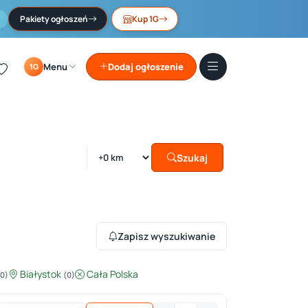
Pakiety ogłoszeń
Kup 1G
Menu
Dodaj ogłoszenie
1G
Szukaj
Zapisz wyszukiwanie
Białystok
Cała Polska
(0)
(0)