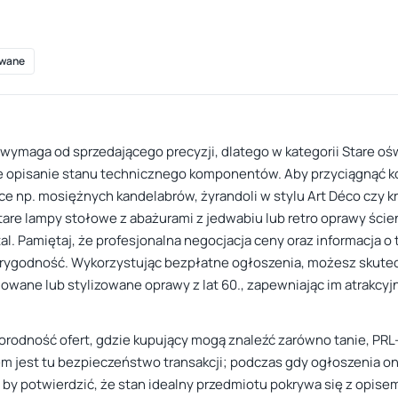
wane
maga od sprzedającego precyzji, dlatego w kategorii Stare oświ
ne opisanie stanu technicznego komponentów. Aby przyciągnąć 
 np. mosiężnych kandelabrów, żyrandoli w stylu Art Déco czy k
stare lampy stołowe z abażurami z jedwabiu lub retro oprawy ście
tal. Pamiętaj, że profesjonalna negocjacja ceny oraz informacja 
arygodność. Wykorzystując bezpłatne ogłoszenia, możesz skute
iowane lub stylizowane oprawy z lat 60., zapewniając im atrakc
orodność ofert, gdzie kupujący mogą znaleźć zarówno tanie, PRL-
jest tu bezpieczeństwo transakcji; podczas gdy ogłoszenia onlin
 by potwierdzić, że stan idealny przedmiotu pokrywa się z opisem