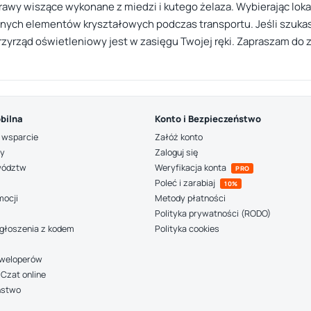
y wiszące wykonane z miedzi i kutego żelaza. Wybierając lokal
tnych elementów kryształowych podczas transportu. Jeśli szukasz
zyrząd oświetleniowy jest w zasięgu Twojej ręki. Zapraszam do z
bilna
Konto i Bezpieczeństwo
 wsparcie
Załóż konto
ny
Zaloguj się
wództw
Weryfikacja konta
PRO
Poleć i zarabiaj
10%
mocji
Metody płatności
Polityka prywatności (RODO)
głoszenia z kodem
Polityka cookies
deweloperów
Czat online
ństwo