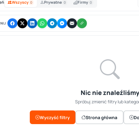
eń
Wszyscy
Prywatne
Firmy
0
0
0
NIJ
Nic nie znaleźliśm
Spróbuj zmienić filtry lub kategor
Wyczyść filtry
Strona główna
Do