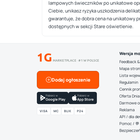
lampowych świeczników po unikatowe opraw
Ciebie, unikasz ryzyka uszkodzenia delika
gwarantuje, że dobra cena na unikatowy pr
dostępnych w sekcji Stare oświetlenie.
1G
Wersja mo
MARKETPLACE · #1 W POLSCE
Feedback &
Mapa stro
Lista woje
Dodaj ogłoszenie
Regulamin
Cennik pro
Pobierz w
Pobierz w
Oferta Dnia
Google Play
App Store
Darmowe o
Reklama
VISA
MC
BLIK
P24
API / dla 
Pomoc / 💬 
Bezpiecze