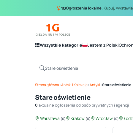
Ogłoszenia lokalne.
Kupuj, wystawiaj
1G
1G
GIEŁDA NR 1 W POLSCE
Wszystkie kategorie
Jestem z Polski
Ochro
Strona główna
›
Antyki i Kolekcje
›
Antyki
›
Stare oświetlenie
Stare oświetlenie
0
aktualne ogłoszenia od osób prywatnych i agencji
Warszawa
Kraków
Wrocław
Łód
(0)
(0)
(0)