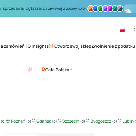
, sprzedawaj, ogłaszaj.
Ustaw swój ulubiony kolor:
na zamówień
1G Insights
Otwórz swój sklep
Zwolnienie z podatku
|
Cała Polska
ź
Poznań
Gdańsk
Szczecin
Bydgoszcz
Lublin
(0)
(0)
(0)
(0)
(0)