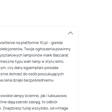
etlenie na platformie 1G.pl – giełda
kolekcjonerów, Twoje ogłoszenia powinny
ryształowych lampionów marki Baccarat.
nneczne typu wall-lamp w stylu retro,
o tym, czy dany egzemplarz posiada
cznie dotrzeć do osób poszukujących
yjna cena dzięki bezpośredniemu
owskie lampy ścienne, jak i luksusowe,
e dają szeroki zasięg, to odbiór
. Znajdziesz tutaj wszystko, od vintage