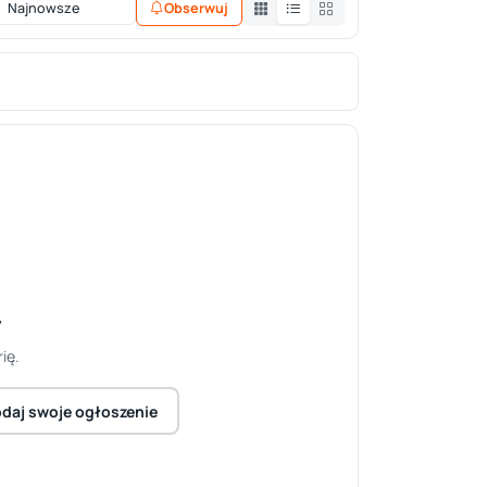
Obserwuj
y
ię.
daj swoje ogłoszenie