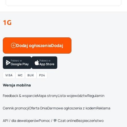
1G
Dodaj ogłoszenie
Pobierz w
Pobierz w
Google Play
App Store
VISA
MC
BLIK
P24
Wersja mobilna
Feedback & wsparcie
Mapa strony
Lista województw
Regulamin
Cennik promocji
Oferta Dnia
Darmowe ogłoszenia z kodem
Reklama
API / dla deweloperów
Pomoc / 💬 Czat online
Bezpieczeństwo