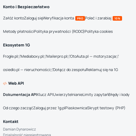
Konto i Bezpieczeństwo
Załóż konto
Zaloguj się
Weryfikacja konta
Poleć i zarabiaj
PRO
10%
Metody płatności
Polityka prywatności (RODO)
Polityka cookies
Ekosystem 1G
Frogle.pl
Mediaboxy.pl
Mailerpro.pl
OtoAuta.pl — motoryzacja
osiedlo.pl — nieruchomości
Dołącz do zespołu
Reklamuj się na 1G
Web API
Dokumentacja API
Klucz API
Uwierzytelnianie
Limity zapytań
Błędy i kody
Od czego zacząć
Zaloguj przez 1g.pl
Piaskownica
Skrypt testowy (PHP)
Kontakt
Damian Dynarowicz
Działalność nierejestrowana