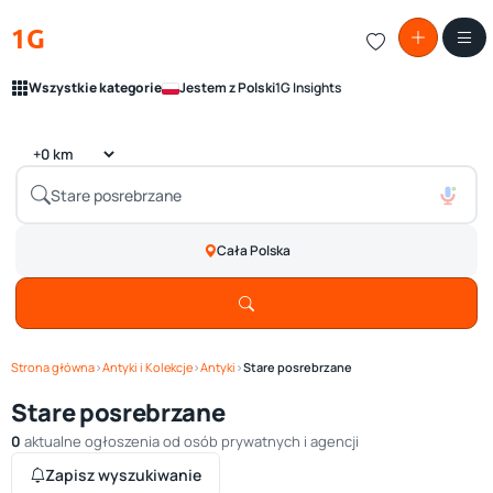
1G
Wszystkie kategorie
Jestem z Polski
1G Insights
Cała Polska
Strona główna
›
Antyki i Kolekcje
›
Antyki
›
Stare posrebrzane
Stare posrebrzane
0
aktualne ogłoszenia od osób prywatnych i agencji
Zapisz wyszukiwanie