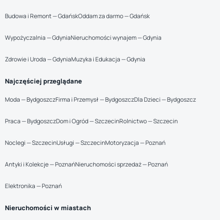
Budowa i Remont — Gdańsk
Oddam za darmo — Gdańsk
Wypożyczalnia — Gdynia
Nieruchomości wynajem — Gdynia
Zdrowie i Uroda — Gdynia
Muzyka i Edukacja — Gdynia
Najczęściej przeglądane
Moda — Bydgoszcz
Firma i Przemysł — Bydgoszcz
Dla Dzieci — Bydgoszcz
Praca — Bydgoszcz
Dom i Ogród — Szczecin
Rolnictwo — Szczecin
Noclegi — Szczecin
Usługi — Szczecin
Motoryzacja — Poznań
Antyki i Kolekcje — Poznań
Nieruchomości sprzedaż — Poznań
Elektronika — Poznań
Nieruchomości w miastach