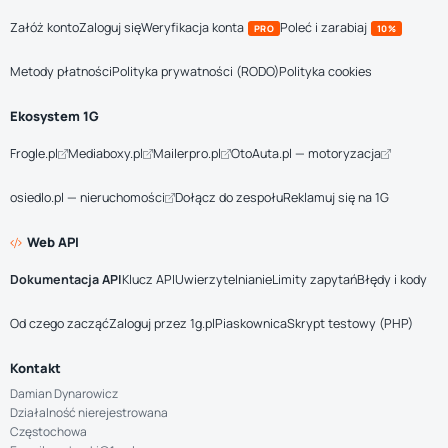
Załóż konto
Zaloguj się
Weryfikacja konta
Poleć i zarabiaj
PRO
10%
Metody płatności
Polityka prywatności (RODO)
Polityka cookies
Ekosystem 1G
Frogle.pl
Mediaboxy.pl
Mailerpro.pl
OtoAuta.pl — motoryzacja
osiedlo.pl — nieruchomości
Dołącz do zespołu
Reklamuj się na 1G
Web API
Dokumentacja API
Klucz API
Uwierzytelnianie
Limity zapytań
Błędy i kody
Od czego zacząć
Zaloguj przez 1g.pl
Piaskownica
Skrypt testowy (PHP)
Kontakt
Damian Dynarowicz
Działalność nierejestrowana
Częstochowa