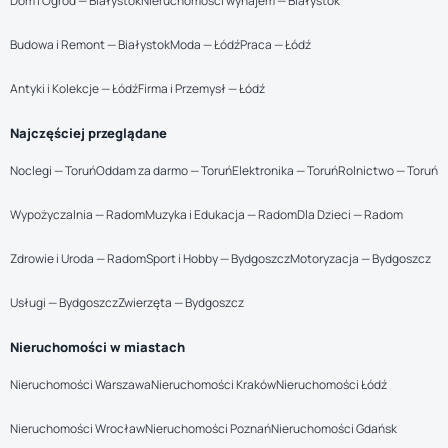
Dom i Ogród — Białystok
Nieruchomości wynajem — Białystok
Budowa i Remont — Białystok
Moda — Łódź
Praca — Łódź
Antyki i Kolekcje — Łódź
Firma i Przemysł — Łódź
Najczęściej przeglądane
Noclegi — Toruń
Oddam za darmo — Toruń
Elektronika — Toruń
Rolnictwo — Toruń
Wypożyczalnia — Radom
Muzyka i Edukacja — Radom
Dla Dzieci — Radom
Zdrowie i Uroda — Radom
Sport i Hobby — Bydgoszcz
Motoryzacja — Bydgoszcz
Usługi — Bydgoszcz
Zwierzęta — Bydgoszcz
Nieruchomości w miastach
Nieruchomości Warszawa
Nieruchomości Kraków
Nieruchomości Łódź
Nieruchomości Wrocław
Nieruchomości Poznań
Nieruchomości Gdańsk