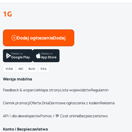
1G
Dodaj ogłoszenie
Pobierz w
Pobierz w
Google Play
App Store
VISA
MC
BLIK
P24
Wersja mobilna
Feedback & wsparcie
Mapa strony
Lista województw
Regulamin
Cennik promocji
Oferta Dnia
Darmowe ogłoszenia z kodem
Reklama
API / dla deweloperów
Pomoc / 💬 Czat online
Bezpieczeństwo
Konto i Bezpieczeństwo