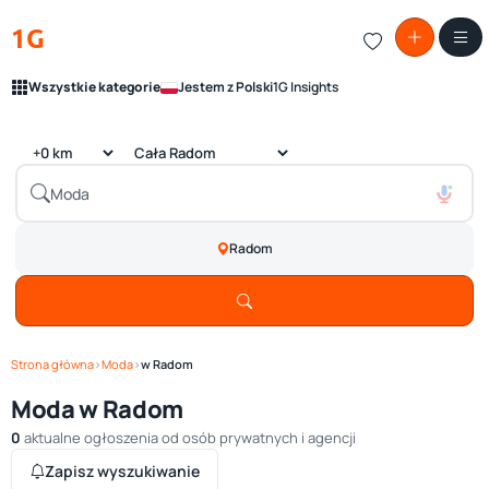
1G
Wszystkie kategorie
Jestem z Polski
1G Insights
Radom
Strona główna
›
Moda
›
w Radom
Moda w Radom
0
aktualne ogłoszenia od osób prywatnych i agencji
Zapisz wyszukiwanie