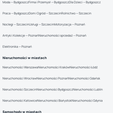
Moda — Bydgoszcz
Firma i Przemysł — Bydgoszcz
Dla Dzieci — Bydgoszcz
Praca — Bydgoszcz
Dom i Ogród — Szczecin
Rolnictwo — Szczecin
Noclegi — Szczecin
Usługi — Szczecin
Motoryzacja — Poznań
Antyki i Kolekcje — Poznań
Nieruchomości sprzedaż — Poznań
Elektronika — Poznań
Nieruchomości w miastach
Nieruchomości Warszawa
Nieruchomości Kraków
Nieruchomości Łódź
Nieruchomości Wrocław
Nieruchomości Poznań
Nieruchomości Gdańsk
Nieruchomości Szczecin
Nieruchomości Bydgoszcz
Nieruchomości Lublin
Nieruchomości Katowice
Nieruchomości Białystok
Nieruchomości Gdynia
Samochody w miastach