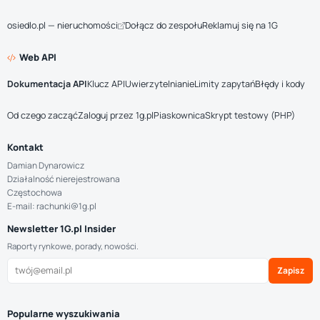
osiedlo.pl — nieruchomości
Dołącz do zespołu
Reklamuj się na 1G
Web API
Dokumentacja API
Klucz API
Uwierzytelnianie
Limity zapytań
Błędy i kody
Od czego zacząć
Zaloguj przez 1g.pl
Piaskownica
Skrypt testowy (PHP)
Kontakt
Damian Dynarowicz
Działalność nierejestrowana
Częstochowa
E-mail: rachunki@1g.pl
Newsletter 1G.pl Insider
Raporty rynkowe, porady, nowości.
Zapisz
Popularne wyszukiwania