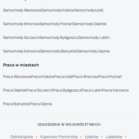
Samochody Warszawa
Samochody Kraków
Samochody Łódź
Samochody Wrocław
Samochody Poznań
Samochody Gdańsk
Samochody Szczecin
Samochody Bydgoszcz
Samochody Lublin
Samochody Katowice
Samochody Białystok
Samochody Gdynia
Praca w miastach
Praca Warszawa
Praca Kraków
Praca Łódź
Praca Wrocław
Praca Poznań
Praca Gdańsk
Praca Szczecin
Praca Bydgoszcz
Praca Lublin
Praca Katowice
Praca Białystok
Praca Gdynia
OGŁOSZENIA W WOJEWÓDZTWACH:
Dolnośląskie
Kujawsko-Pomorskie
Łódzkie
Lubelskie