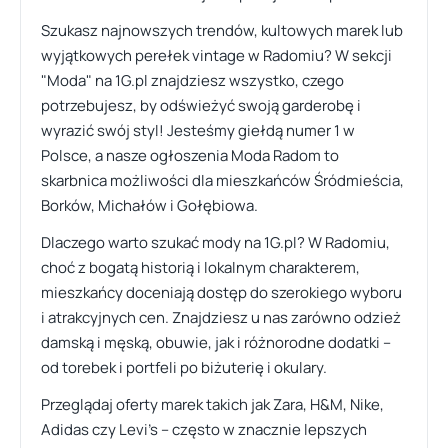
Szukasz najnowszych trendów, kultowych marek lub
wyjątkowych perełek vintage w Radomiu? W sekcji
"Moda" na 1G.pl znajdziesz wszystko, czego
potrzebujesz, by odświeżyć swoją garderobę i
wyrazić swój styl! Jesteśmy giełdą numer 1 w
Polsce, a nasze ogłoszenia Moda Radom to
skarbnica możliwości dla mieszkańców Śródmieścia,
Borków, Michałów i Gołębiowa.
Dlaczego warto szukać mody na 1G.pl? W Radomiu,
choć z bogatą historią i lokalnym charakterem,
mieszkańcy doceniają dostęp do szerokiego wyboru
i atrakcyjnych cen. Znajdziesz u nas zarówno odzież
damską i męską, obuwie, jak i różnorodne dodatki –
od torebek i portfeli po biżuterię i okulary.
Przeglądaj oferty marek takich jak Zara, H&M, Nike,
Adidas czy Levi's – często w znacznie lepszych