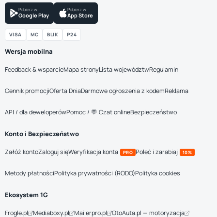
Pobierz w
Pobierz w
Google Play
App Store
VISA
MC
BLIK
P24
Wersja mobilna
Feedback & wsparcie
Mapa strony
Lista województw
Regulamin
Cennik promocji
Oferta Dnia
Darmowe ogłoszenia z kodem
Reklama
API / dla deweloperów
Pomoc / 💬 Czat online
Bezpieczeństwo
Konto i Bezpieczeństwo
Załóż konto
Zaloguj się
Weryfikacja konta
Poleć i zarabiaj
PRO
10%
Metody płatności
Polityka prywatności (RODO)
Polityka cookies
Ekosystem 1G
Frogle.pl
Mediaboxy.pl
Mailerpro.pl
OtoAuta.pl — motoryzacja